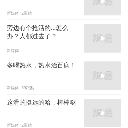
新媒体
2跟贴
旁边有个抢活的…怎么
办？人都过去了？
新媒体
多喝热水，热水治百病！
新媒体
69跟贴
这滑的挺远的哈，棒棒哒
新媒体
2跟贴