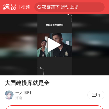
视频
夜幕落下 运动上场
泰交通部副部长回应中国人遭歧视手势
改名后的“青海拉面”店
段绚竞因公牺牲 年仅44岁
1岁宝宝碰坏纸巾盒 宝妈被索赔924元
女子开一天一夜空调后二氧化碳中毒
男子结婚8年3个女儿均非亲生
00:00
00:54
“空调24小时开着更省电”不实
Play
Ent
full
“不建议大家买深色蛋糕”
大国建模库就是全
台风白海豚逼近 暴雨大暴雨来袭
一人追剧
1
河南
男子杀人后逃进深山21年活得像野人