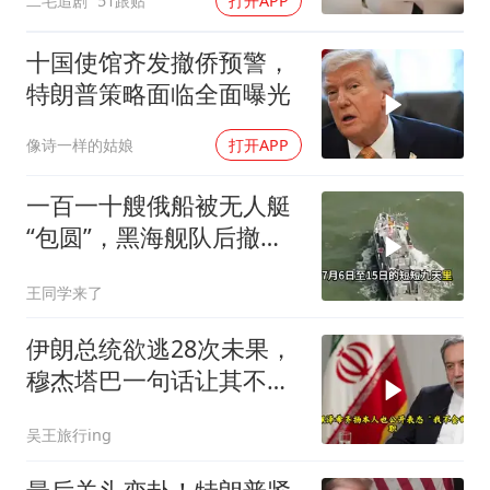
二毛追剧
51跟贴
打开APP
十国使馆齐发撤侨预警，
特朗普策略面临全面曝光
像诗一样的姑娘
打开APP
一百一十艘俄船被无人艇
“包圆”，黑海舰队后撤数
百里，制海权彻底易手
王同学来了
伊朗总统欲逃28次未果，
穆杰塔巴一句话让其不敢
再提
吴王旅行ing