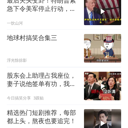
最后关头变卦！特朗普紧
急下令美军停止行动，他
认清了残酷的现实！
一饮山河
地球村搞笑合集三
浮光惊掠影
股东会上助理占我座位，
妻子说他签单有功，我抛
售60%股份：董事长也让
今日搞笑分享
3跟贴
给他当
精选热门短剧推荐，每部
都上头，熬夜也要追完！