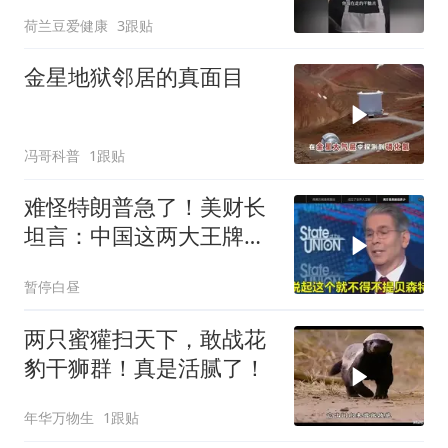
荷兰豆爱健康
3跟贴
金星地狱邻居的真面目
冯哥科普
1跟贴
难怪特朗普急了！美财长
坦言：中国这两大王牌，
彻底锁死美国咽喉
暂停白昼
两只蜜獾扫天下，敢战花
豹干狮群！真是活腻了！
年华万物生
1跟贴