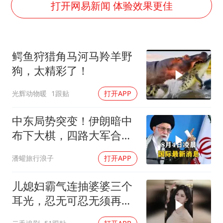
985博士后被曝在妻子孕期出轨后续
打开网易新闻 体验效果更佳
公司“上四休三”但要降薪1000元
OpenAI为免费用户升级GPT-5.6 Luna
鳄鱼狩猎角马河马羚羊野
47岁妈妈突然产女 26岁女儿：很震惊
狗，太精彩了！
97岁英国奶奶飞上天再破吉尼斯纪录
光辉动物暖
1跟贴
打开APP
“中国蔬菜之乡”最高温达41.8℃
如何把百年大党建设得更加坚强有力？
中东局势突变！伊朗暗中
布下大棋，四路大军合
围，特朗普面临死局
潘蠸旅行浪子
打开APP
儿媳妇霸气连抽婆婆三个
耳光，忍无可忍无须再
忍，太解气了！