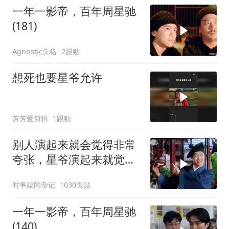
一年一影帝，百年周星驰
(181)
Agnostic失格
2跟贴
想死也要星爷允许
芳芳爱剪辑
1跟贴
别人演起来就会觉得非常
夸张，星爷演起来就觉得
特别自然
时事娱闻杂记
1030跟贴
一年一影帝，百年周星驰
(140)