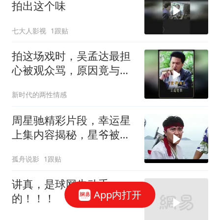
拍出这个味
七大人影视
1跟贴
拍这场戏时，吴孟达最担
心被观众骂，原因竟与周
星驰有关
新时代的两性情感
周星驰精彩片段，幸运星
上集内容揭秘，星爷被黑
老大扔进大海
孤舟说影
1跟贴
讲真，是球网先动手
App内打开
的！！！