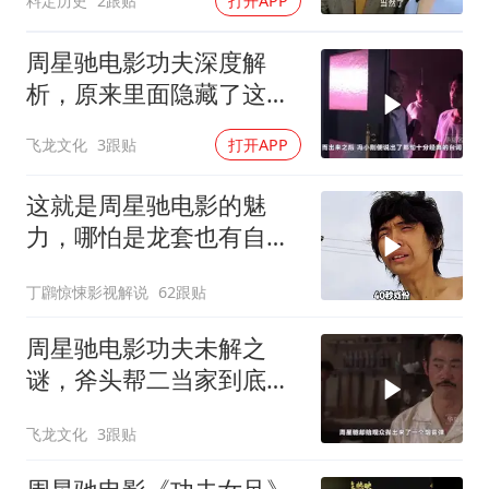
料定历史
2跟贴
打开APP
周星驰电影功夫深度解
析，原来里面隐藏了这么
多细节？
飞龙文化
3跟贴
打开APP
这就是周星驰电影的魅
力，哪怕是龙套也有自己
的高光时刻！
丁鸊惊悚影视解说
62跟贴
周星驰电影功夫未解之
谜，斧头帮二当家到底是
被谁干飞的？
飞龙文化
3跟贴