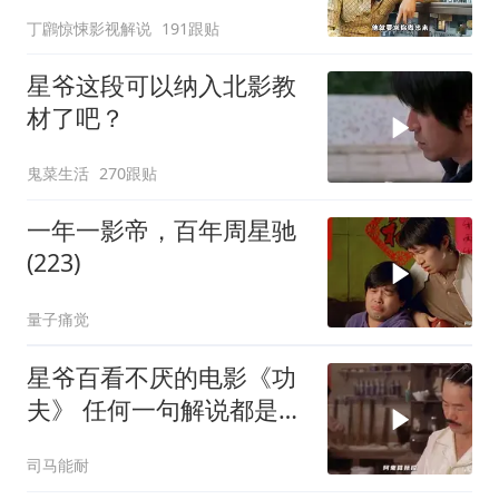
丁鸊惊悚影视解说
191跟贴
星爷这段可以纳入北影教
材了吧？
鬼菜生活
270跟贴
一年一影帝，百年周星驰
(223)
量子痛觉
星爷百看不厌的电影《功
夫》 任何一句解说都是对
电影的亵渎
司马能耐