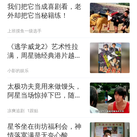
我们把它当成喜剧看，老
外却把它当秘籍练！
上班摸鱼一级选手
《逃学威龙2》艺术性拉
满，周星驰经典港片越品
越有味
小影的娱乐
太极功夫竟用来做馒头，
阿星当场惊掉下巴，随后
高歌一曲
凉爽追剧
1跟贴
星爷坐在街坊福利会，神
情落寞满是无奈心酸