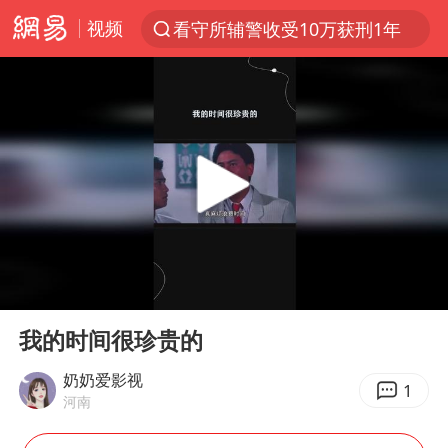
视频
看守所辅警收受10万获刑1年
以“新”破局 首发经济点亮城市消费活力
台风白海豚进入48小时警戒线
中方回应是否在太平洋海底开采稀土
台风白海豚影响中国已成定局
佛得角门将亮相智利俱乐部主场
U17国足1分钟轰2球
00:00
00:12
五粮液渠道价一箱上涨近百元
Play
Ent
full
宇树科技发行价格150.80元/股
我的时间很珍贵的
法国将禁止“未经同意的电话营销”
奶奶爱影视
1
河南
宇树科技王兴兴身家有望超200亿元