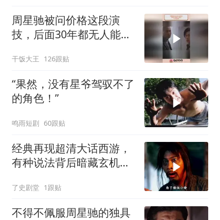
周星驰被问价格这段演
技，后面30年都无人能
及，天才型演员
干饭大王
126跟贴
“果然，没有星爷驾驭不了
的角色！”
鸣雨短剧
60跟贴
经典再现超清大话西游，
有种说法背后暗藏玄机，
月光宝盒故事深度解读
了史剧堂
1跟贴
不得不佩服周星驰的独具