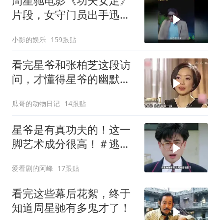
周星驰电影《功夫女足》
片段，女守门员出手迅
猛，一次比一次搞笑
小影的娱乐
159跟贴
看完星爷和张柏芝这段访
问，才懂得星爷的幽默真
是无处不在
瓜哥的动物日记
14跟贴
星爷是有真功夫的！这一
脚艺术成分很高！＃逃学
威龙
爱看剧的阿峰
17跟贴
看完这些幕后花絮，终于
知道周星驰有多鬼才了！