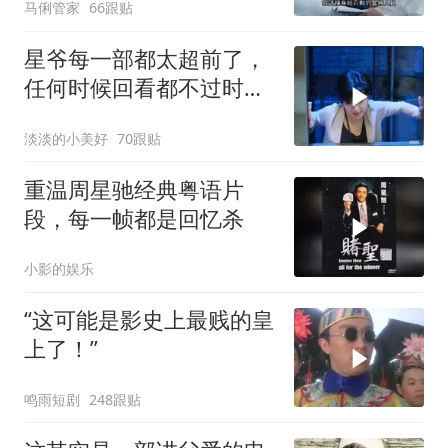
马俐管家
66跟贴
星爷每一部都太超前了，
任何时候回看都不过时，
后劲十足
淡淡的小美好
70跟贴
重温周星驰经典粤语片
段，每一帧都是回忆杀
小影的娱乐
“这可能是影史上最贱的皇
上了！”
鸣雨短剧
248跟贴