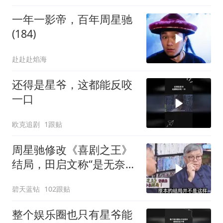
一年一影帝，百年周星驰
(184)
赴赴赴焰海
还得是星爷，这都能反咬
一口
欧克追剧
1跟贴
周星驰修改《喜剧之王》
结局，田启文称“是无奈之
举”！
碧天蓝钻
102跟贴
整个娱乐圈也只有星爷能