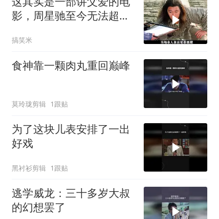
这其实是一部讲父爱的电
影，周星驰至今无法超越
的喜剧经典
搞笑米
食神靠一颗肉丸重回巅峰
莫玲珑剪辑
1跟贴
为了这块儿表安排了一出
好戏
黑衬衫剪辑
1跟贴
逃学威龙：三十多岁大叔
的幻想罢了