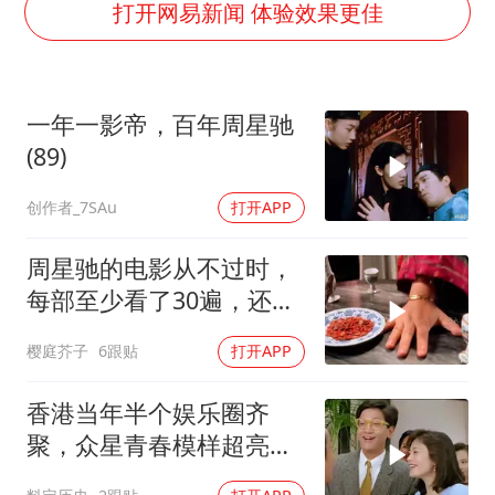
泰国一女公务员妆容引争议 本人回应
打开网易新闻 体验效果更佳
80后女柜员逆袭成4200亿银行副行长
27岁女子成组织卖淫集团主犯被通缉
一年一影帝，百年周星驰
吉林一“温度计大楼”读数爆表
(89)
女子利用漏洞0元薅走3000多件家电
创作者_7SAu
打开APP
24小时不关空调 电费会更低吗
东方甄选被判赔偿江小白30万元
周星驰的电影从不过时，
奋进开新局 实干挑大梁
每部至少看了30遍，还是
很喜欢看
樱庭芥子
6跟贴
打开APP
香港当年半个娱乐圈齐
聚，众星青春模样超亮
眼，星爷现身瞬间惊艳