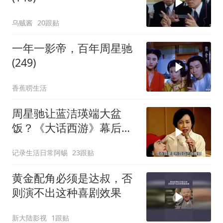
乌贼酱
20跟贴
一年一影帝，百年周星驰
(249)
香蕉唠生活
周星驰让蓝洁瑛端大盆
饭？《大话西游》幕后故
事揭秘
记录生活日常阿蜴
23跟贴
黄金配角必须是达叔，否
则演不出这种喜剧效果
新大陆影视
1跟贴