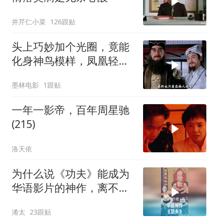
井芹仁小菜
126跟贴
头上巧妙加个光圈，竟能
化身神鸟模样，凤凰轻松
打造而成
墨林电影
1跟贴
一年一影帝，百年周星驰
(215)
洛天依
为什么说《功夫》能成为
华语影片的神作，离不开
周星驰的坚守？
淆太
23跟贴