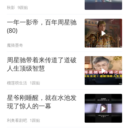
秋影
9跟贴
一年一影帝，百年周星驰
(80)
魔骑墨奇
周星驰带着来传道了道破
人生顶级智慧
榴莲唠生活
1跟贴
星爷刚睡醒，就在水池发
现了惊人的一幕
利奥看剧吧
1跟贴