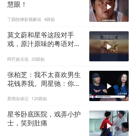
慧眼！
丁鸊惊悚影视解说
4跟贴
莫文蔚和星爷这段对手
戏，原汁原味的粤语对
白，这才是无厘头喜剧的
阿芒娱乐说
20跟贴
魅力！
张柏芝：我不太喜欢男生
花钱养我。周星驰：你不
早说
星闻杂谈记
120跟贴
星爷卧底医院，戏弄小护
士，笑到肚痛