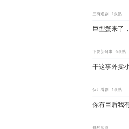
三有追剧
1跟贴
巨型蟹来了
下复新鲜事
6跟贴
干这事外卖
伙计看剧
1跟贴
你有巨盾我
孤独剪影