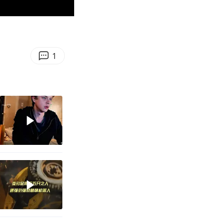
00:52
Enter
fullscreen
1