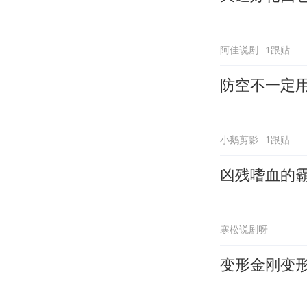
阿佳说剧
1跟贴
防空不一定
小鹅剪影
1跟贴
凶残嗜血的
寒松说剧呀
变形金刚变