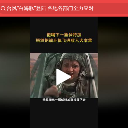
台风“白海豚”登陆 各地各部门全力应对
部分银行上调存款利率
小沈阳加盟《披荆斩棘》
新疆生产建设兵团生态环境局原局长被查
朱一龙的鼻子怎么了
上海暴雨已致多处积水
三预警齐发 11个省份有大到暴雨
上海地铁4条线路全线停运
上海鼓励居家办公
4.2平卫生间补漏注胶花1.55万
国乒连续两站无缘冠军