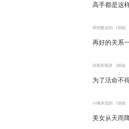
高手都是这
萌萌酱追剧
1跟贴
再好的关系
深夜影视君
2跟贴
为了活命不
小橘来说剧
1跟贴
美女从天而