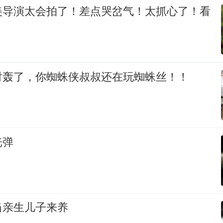
美导演太会拍了！差点哭岔气！太抓心了！看
对轰了，你蜘蛛侠叔叔还在玩蜘蛛丝！！
光弹
当亲生儿子来养