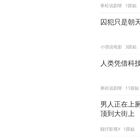
寒松说剧呀
1跟贴
囚犯只是朝
小强说电影
3跟贴
人类凭借科
寒松说剧呀
11跟贴
男人正在上
顶到大街上
靓仔影视Y
1跟贴