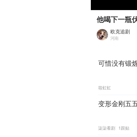
00:00
Play
他喝下一瓶
欧克追剧
河南
可惜没有锻
筱虹虹
变形金刚五
柒柒看剧
1跟贴