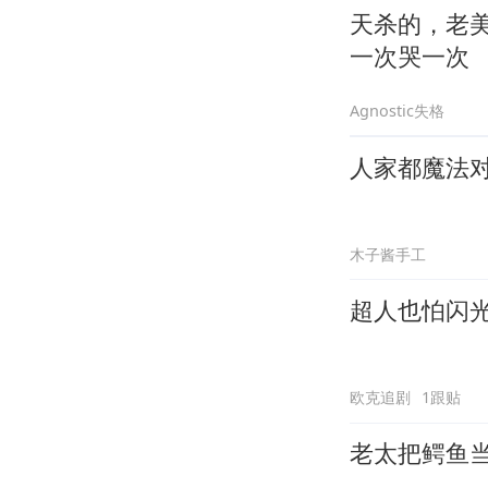
天杀的，老
一次哭一次
Agnostic失格
人家都魔法
木子酱手工
超人也怕闪
欧克追剧
1跟贴
老太把鳄鱼