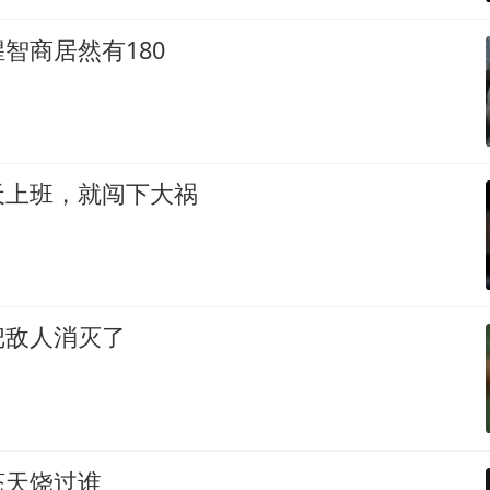
智商居然有180
天上班，就闯下大祸
把敌人消灭了
苍天饶过谁