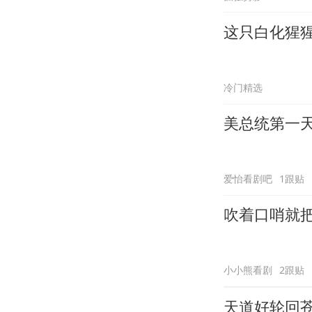
这只白化猩猩
冷门精选
美总统第一
爱怡看剧吧
1跟贴
吹着口哨就
小小熊看剧
2跟贴
天道好轮回