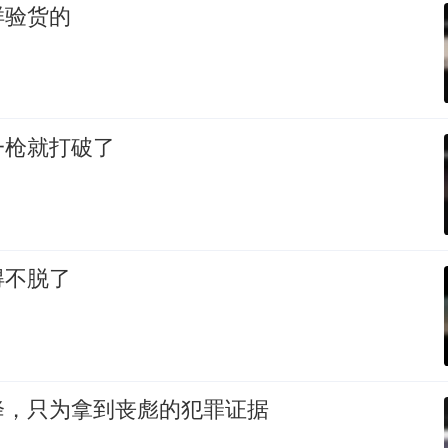
样验货的
一枪就打破了
得不脱了
降，只为拿到丧彪的犯罪证据