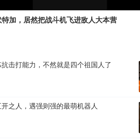
5万小车卖不动 微型代步车集体遇冷
科创50指数跌幅扩大至2%
伏特加，居然把战斗机飞进敌人大本营
周星驰妈妈现身香港首映礼
白海豚路径图
56岁刘奕君跟13岁女儿合跳
大疆错失宇树
炼抗击打能力，不然就是四个祖国人了
从科技创新看开局起步的时与势
五开之人，遇强则强的最萌机器人