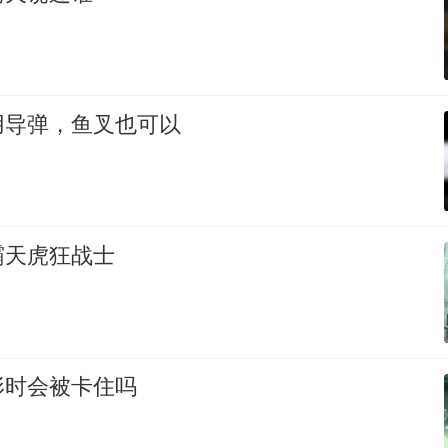
用导弹，鱼叉也可以
霸天虎狂战士
形时会被卡住吗