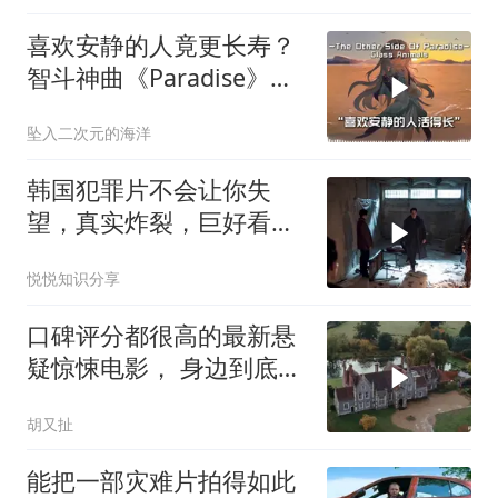
喜欢安静的人竟更长寿？
智斗神曲《Paradise》道
出奥秘
坠入二次元的海洋
韩国犯罪片不会让你失
望，真实炸裂，巨好看！
一秒也舍不得快进！
悦悦知识分享
口碑评分都很高的最新悬
疑惊悚电影， 身边到底可
以相信谁 (2)
胡又扯
能把一部灾难片拍得如此