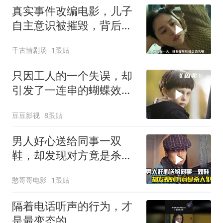
真实事件改编电影，儿子
自主意识被摧毁，背后故
事引反思
千古情剧场
1跟贴
只因工人的一个失误，却
引发了一连串的蝴蝶效
应！惊悚片《凶兆》
豆豆影视
8跟贴
男人好心送给同事一双
鞋，却发现对方竟是杀人
犯，悬疑犯罪片
憨哥哥电影
1跟贴
隔着电话听声的行为，才
是最变态的