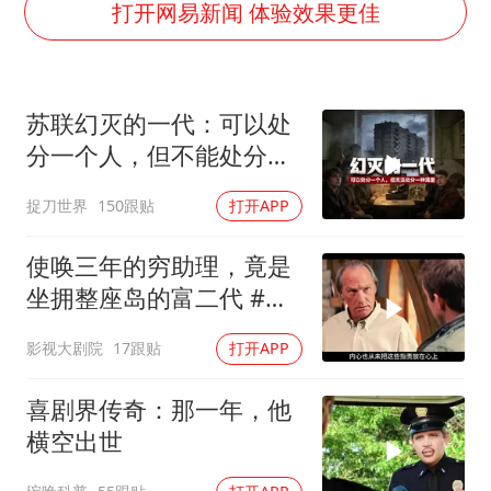
2026年7月份居民消费价格同比上涨0.5%
打开网易新闻 体验效果更佳
方桃子代言广告视频已下架
浙江海域将现5到8米巨浪到狂浪
苏联幻灭的一代：可以处
上交绝杀清华 姚明笑出表情包
分一个人，但不能处分一
伯克希尔净买入约200亿美元股票
种渴望
捉刀世界
150跟贴
打开APP
曝美下令调查弹药库存信息遭泄露事件
白海豚在海上打了个结
使唤三年的穷助理，竟是
构建更高水平的全民健身公共服务体系
坐拥整座岛的富二代 #电
影解说
影视大剧院
17跟贴
打开APP
喜剧界传奇：那一年，他
横空出世