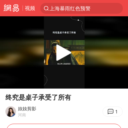
视频
上海暴雨红色预警
跨界融合拉长夏日经济消费链条
王艺迪无缘横滨赛决赛
白海豚逼近浙闽沿海
四川宜宾5.5级地震后余震为何不断
王艺迪2-4不敌张本美和止步4强
白海豚5次眼壁置换
00:00
00:27
上海轨交全网络地面高架区段限速运行
Play
Ent
full
“伊斯兰版北约”出现
终究是桌子承受了所有
武契奇会见泽连斯基有何意图
奻奻剪影
1
河南
上海大部迎大暴雨