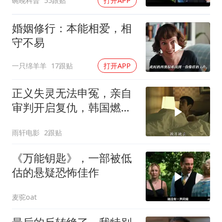
碗晚科普
55跟贴
打开APP
婚姻修行：本能相爱，相
守不易
一只绵羊羊
17跟贴
打开APP
正义失灵无法申冤，亲自
审判开启复仇，韩国燃爽
复仇影片
雨轩电影
2跟贴
《万能钥匙》，一部被低
估的悬疑恐怖佳作
麦驼oat