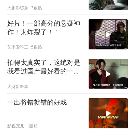
上演宿命对决 ！
大象影综乐
3跟贴
好片！一部高分的悬疑神
作！太炸裂了！！
艾米爱手工
5跟贴
拍得太真实了，这绝对是
我看过国产最好看的一部
电影，看了五遍！
大財新鲜事
一出将错就错的好戏
影视宠儿
1跟贴