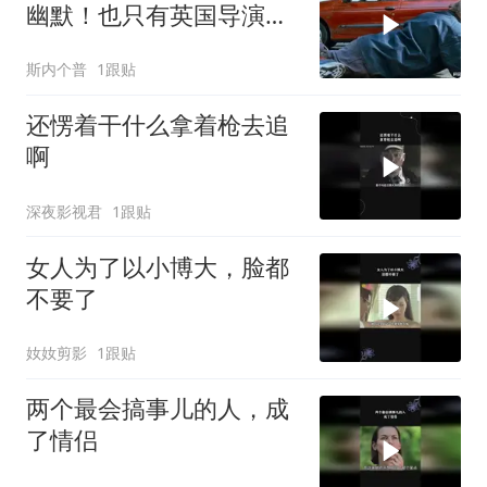
幽默！也只有英国导演才
能做到吧！
斯内个普
1跟贴
还愣着干什么拿着枪去追
啊
深夜影视君
1跟贴
女人为了以小博大，脸都
不要了
奻奻剪影
1跟贴
两个最会搞事儿的人，成
了情侣