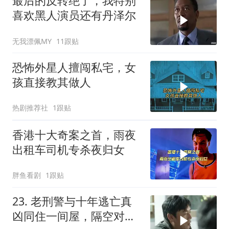
最后的反转绝了，我特别
喜欢黑人演员还有丹泽尔
无我漂佩MY
11跟贴
恐怖外星人擅闯私宅，女
孩直接教其做人
热剧推荐社
1跟贴
香港十大奇案之首，雨夜
出租车司机专杀夜归女
胖鱼看剧
1跟贴
23. 老刑警与十年逃亡真
凶同住一间屋，隔空对视