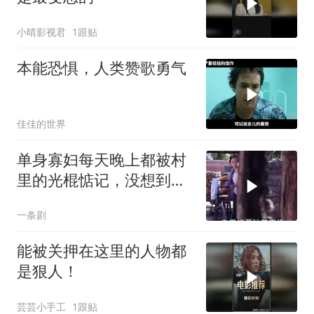
小晴影视君
1跟贴
本能恐惧，人类赞歌勇气
佳佳的世界
单身寡妇每天晚上都被村
里的光棍惦记，没想到她
竟这样做
一条剧
能被关押在这里的人物都
是狠人！
芸芸小手工
1跟贴