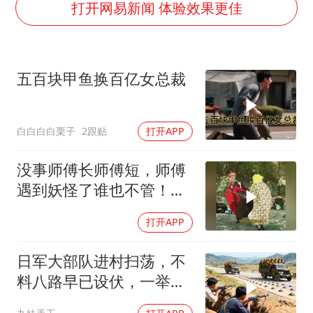
我国外贸延续良好增长态势
打开网易新闻 体验效果更佳
国防部：中国军队坚决反制任何闹海挑衅图谋
“新疆阿勒泰八月能滑雪”不实
五百块甲鱼换百亿女总裁
女儿为争财产堵门阻挠父亲出殡
U17国足点球大战淘汰河床晋级决赛
白白白白栗子
2跟贴
打开APP
夯实基础开新局
没事师傅长师傅短，师傅
遇到妖怪了谁也不管！这
三个逆徒太坑
打开APP
日军大部队进村扫荡，不
料八路早已设伏，一举歼
灭所有日军！