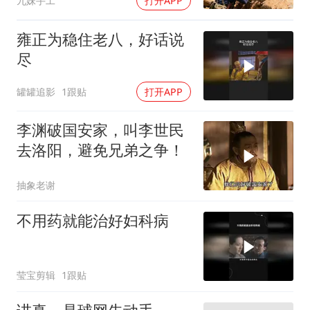
九妹手工
打开APP
雍正为稳住老八，好话说
尽
罐罐追影
1跟贴
打开APP
李渊破国安家，叫李世民
去洛阳，避免兄弟之争！
抽象老谢
不用药就能治好妇科病
莹宝剪辑
1跟贴