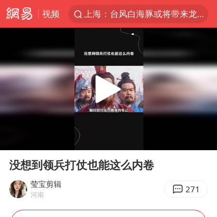
视频
上海：台风白海豚或将带来龙卷风
陈垣宇0-3张禹珍 国乒男单全军覆没
秋天的第一杯奶茶到底有多火
中巨芯：上半年归母净利润1405.77万元
四川宜宾高县4.9级地震致1死
东航：国内客票提前14天免费退改
美股存储板块集体大跌
00:00
03:56
日本试射“战斧”导弹，国防部回应
Play
Ent
full
广东雷州通报特教老师招聘违规事件
没想到领兵打仗也能这么内卷
百花奖开幕式
莹宝剪辑
271
河南
胡彦斌韩磊 谁帮谁