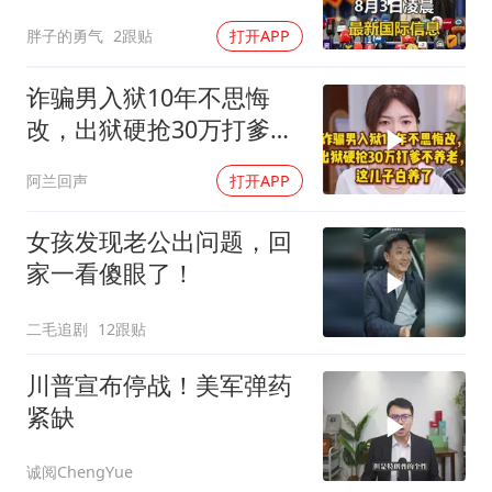
巴开始集体明牌
胖子的勇气
2跟贴
打开APP
诈骗男入狱10年不思悔
改，出狱硬抢30万打爹不
养老，这儿子白养了
阿兰回声
打开APP
女孩发现老公出问题，回
家一看傻眼了！
二毛追剧
12跟贴
川普宣布停战！美军弹药
紧缺
诚阅ChengYue