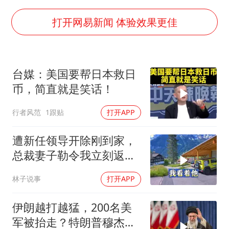
中方公布5项对美反制措施
外交部回应日本将中国列为最大挑战
打开网易新闻 体验效果更佳
被妻子举报丈夫与情人一审获刑1年
“中国游”持续带火“中国购”
台媒：美国要帮日本救日
你常吃的兰州拉面要改名了
币，简直就是笑话！
张家界中心汽车站候车厅漏水如瀑布
行者风范
1跟贴
打开APP
坚持党全面领导和党中央集中统一领导
遭新任领导开除刚到家，
总裁妻子勒令我立刻返
岗，我直言她无权命令我
林子说事
打开APP
伊朗越打越猛，200名美
军被抬走？特朗普穆杰塔