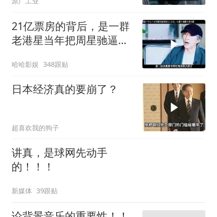
原广工业
21亿票房的背后，是一群
老港星当年把周星驰逼出
香港的残酷真相
哈哈影娱
348跟贴
日本经济真的要崩了？
超喜欢我的狗子
讲真，是球网先动手
的！！！
新媒体
39跟贴
论背景音乐的重要性！！