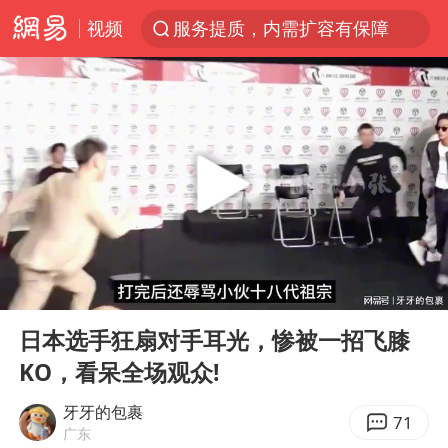
视频
服务提质，内需扩容有保障
李亚鹏向地铁吐血女孩捐99999元
美股收盘：道指再创历史新高
41岁女子为鼓励女儿考上985研究生
人贩子“梅姨”真名谢家梅
“老头乐”悬挂“蒙H好几个8”上路
河南：领导干部要带头休假
00:00
06:47
被一条街帮助的“煎饼叔叔”去世
Play
Ent
full
香港乐坛著名填词人黎彼得去世
日本选手狂扇对手耳光，惨被一招飞膝
KO，看呆全场观众!
男子出狱前8天被改判死缓
13岁少年白天写作业晚上夜市炒粉
牙牙的包裹
71
广东