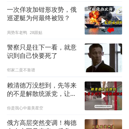
一次佯攻加钳形攻势，俄
巡逻艇为何最终被毁？
局势车老鸭
28跟贴
警察只是往下一看，就意
识到自己快要死了
邻家二蛋不靠谱
赖清德万没想到，先等来
的不是解散统派党，让民
进党倒台火遍全岛
你是我心中最美星空
俄方高层突然变调！梅德