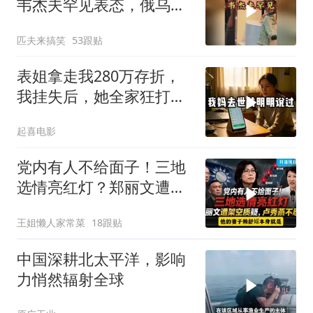
韦杰夫罕见表态，俄乌战
争或进入关键阶段
匹夫来搞笑
53跟贴
表姐拿走我280万存折，
我挂失后，她全家狂打
200个电话
起喜电影
党内有人不给面子！三地
选情亮红灯？郑丽文遭架
空质疑，卢秀燕不忍了。
王姐懒人家常菜
18跟贴
一起来听听
中国深耕北太平洋，影响
力悄然辐射全球