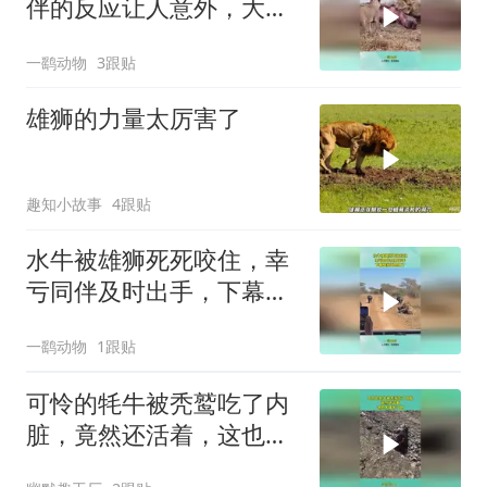
伴的反应让人意外，大自
然的食物链太残忍
一鹞动物
3跟贴
雄狮的力量太厉害了
趣知小故事
4跟贴
水牛被雄狮死死咬住，幸
亏同伴及时出手，下幕雄
狮跑也晚了
一鹞动物
1跟贴
可怜的牦牛被秃鹫吃了内
脏，竟然还活着，这也太
痛苦了吧