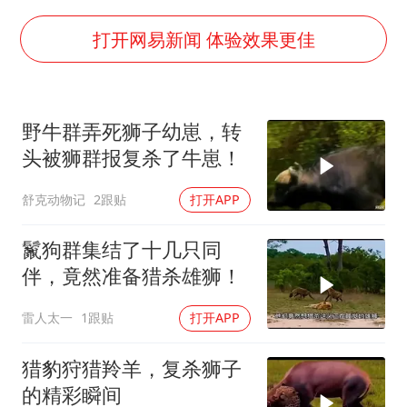
陈幸同晋级WTT横滨冠军赛8强
国防部：中国军队坚决反制任何闹海挑衅图谋
打开网易新闻 体验效果更佳
宇树科技中一签需缴款7.54万元
两名乘客在飞机上因调节座椅起冲突
野牛群弄死狮子幼崽，转
女儿为争财产堵门阻挠父亲出殡
头被狮群报复杀了牛崽！
今日立秋你咬秋了吗
舒克动物记
2跟贴
打开APP
“今天得有40℃了吧 为啥还不预警”
夯实基础开新局
鬣狗群集结了十几只同
伴，竟然准备猎杀雄狮！
雷人太一
1跟贴
打开APP
猎豹狩猎羚羊，复杀狮子
的精彩瞬间