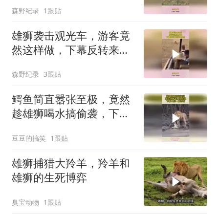
森野纪录
1跟贴
雄狮袭击观光车，游客竟
然这样做，下幕反转来的
猝不及防
森野纪录
3跟贴
鳄鱼简直嚣张至极，竟然
趁雄狮喝水搞偷袭，下幕
大战一触即发
豆豆的搞笑
1跟贴
雄狮捕猎大羚羊，羚羊和
雄狮的生死博弈
臭宝动物
1跟贴