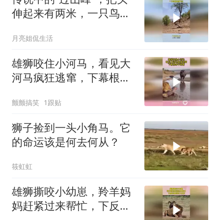
伸起来有两米，一只鸟也
休想飞过
月亮姐侃生活
雄狮咬住小河马，看见大
河马疯狂逃窜，下幕根本
不敢看
颤颤搞笑
1跟贴
狮子捡到一头小角马。它
的命运该是何去何从？
筱虹虹
雄狮撕咬小幼崽，羚羊妈
妈赶紧过来帮忙，下反转
来的猝不及防