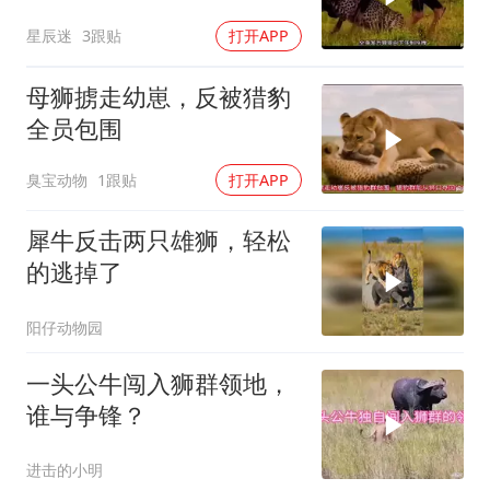
星辰迷
3跟贴
打开APP
母狮掳走幼崽，反被猎豹
全员包围
臭宝动物
1跟贴
打开APP
犀牛反击两只雄狮，轻松
的逃掉了
阳仔动物园
一头公牛闯入狮群领地，
谁与争锋？
进击的小明