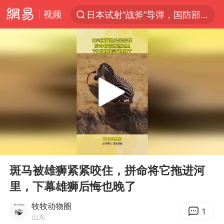
视频
日本试射“战斧”导弹，国防部回应
“电影+”如何激发千亿级消费新活力？
东航：国内客票提前14天免费退改
台风白海豚中心风力增强
向鹏0-3不敌张本智和
百花奖开幕式
四川宜宾高县4.9级地震致1死
00:00
00:11
广东雷州通报特教老师招聘违规事件
Play
Ent
full
“新疆阿勒泰八月能滑雪”不实
斑马被雄狮紧紧咬住，拼命将它拖进河
里，下幕雄狮后悔也晚了
刘国正说向鹏打得很窝囊
我国外贸延续良好增长态势
牧牧动物圈
1
山东