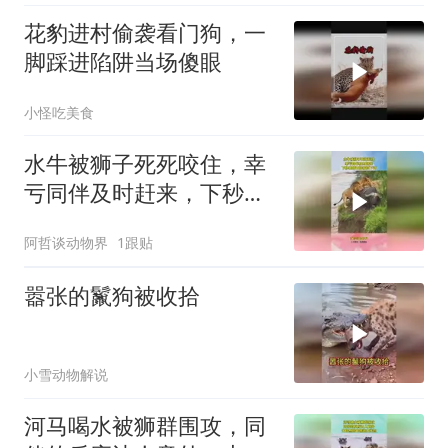
花豹进村偷袭看门狗，一
脚踩进陷阱当场傻眼
小怪吃美食
水牛被狮子死死咬住，幸
亏同伴及时赶来，下秒雄
狮直接被顶下河
阿哲谈动物界
1跟贴
嚣张的鬣狗被收拾
小雪动物解说
河马喝水被狮群围攻，同