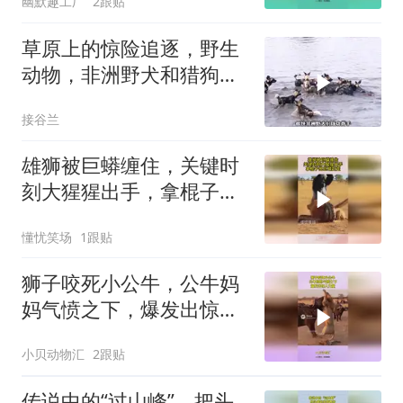
幽默趣工厂
2跟贴
草原上的惊险追逐，野生
动物，非洲野犬和猎狗大
战！
接谷兰
雄狮被巨蟒缠住，关键时
刻大猩猩出手，拿棍子把
巨蟒赶走了
懂忧笑场
1跟贴
狮子咬死小公牛，公牛妈
妈气愤之下，爆发出惊人
力量！
小贝动物汇
2跟贴
传说中的“过山峰”，把头