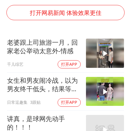
2025年小学教师减少13.19万
王艺迪无缘横滨赛决赛
打开网易新闻 体验效果更佳
泰国：高度重视中国游客旅游体验
于东来直播和胖东来核心团队开会
老婆跟上司旅游一月，回
上海大部迎大暴雨
家老公举动太意外-情感
《龙餐馆》 冲奖
千儿综艺
打开APP
蒯曼挺进WTT横滨冠军赛女单四强
构建更高水平的全民健身公共服务体系
女生和男友闹冷战，以为
男友终干低头，结果等来
结婚请柬！
日常逗趣集
3跟贴
打开APP
讲真，是球网先动手
的！！！