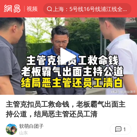
视频
上海：5号线16号线浦江线全线停运
上半年我国经营主体结构持续优化
上海有出现龙卷潜势
上海全域长途客运班次全部停运
今日15时起福州地铁高架区段停运
白海豚逼近浙闽沿海
1枚就能让航母瘫痪 轰-6J实力有多强
00:00
07:13
王艺迪2-4不敌张本美和止步4强
Play
Ent
full
国足U17与阿森纳决赛取消 并列冠军
主管克扣员工救命钱，老板霸气出面主
持公道，结局恶主管还员工清
上门女婿出轨女邻居多年被判重婚罪
王传君 《披荆斩棘》
软萌白团子
1
山东