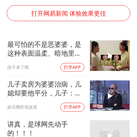
大连一起飞航班因乘客可乐爆瓶折返
血指纹匹配成功，20年悬案告破！凶手被执行死刑
打开网易新闻 体验效果更佳
医疗垃圾做手机壳 这也是谋财害命
经销商证实雪佛兰暂停在华新车销售
最可怕的不是恶婆婆，是
武契奇：欧洲已处于大战边缘
这种表面温柔、暗地里处
7月CPI同比上涨0.5% 经济内生增长动力持续增强
处算计的婆婆！
段子来了哦
打开APP
无锡降雨量冲至全国第一
下党之路
儿子卖房为婆婆治病，儿
媳却要他平分，儿子：我
婚前财产，你别想
娱乐圈的笔娱君
打开APP
讲真，是球网先动手
的！！！