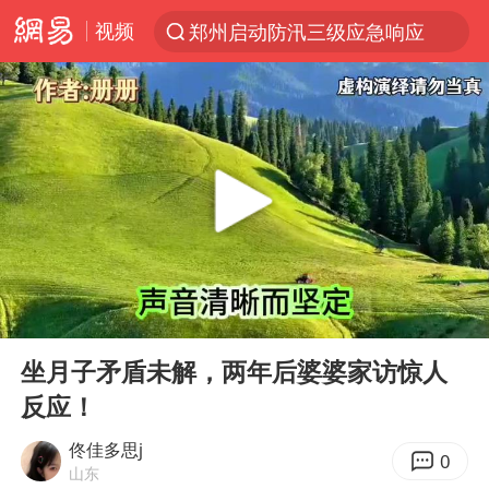
视频
郑州启动防汛三级应急响应
新能源汽车产业链提速
费大厨不再自称“大王”
APEC峰会倒计时100天
众星发文悼念秦焰
“还不如不放假”
独闯南太行失联女子遗体已找到
00:00
20:38
辽宁28名务农人员中暑死亡？官方辟谣
Play
Ent
full
SK海力士回应“或出售重庆工厂”传闻
坐月子矛盾未解，两年后婆婆家访惊人
反应！
白海豚突然大拐弯 走出罕见路线
钟睒睒：必须限制电商平台权力
佟佳多思j
0
山东