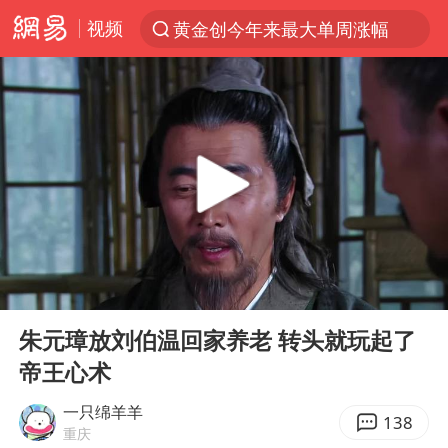
视频
黄金创今年来最大单周涨幅
解锁各地夏日限定体验
浙江温州发布台风橙色预警信号
富婆带资进组给自己硬加60多场吻戏
白海豚将正面袭击贯穿浙江
男童模仿奥特曼从高处跳下致骨折
金饰克价一夜涨回1300元
00:00
10:30
名创优品一次性内裤 颜面尽失
Play
Ent
full
视频丨中国东方电气集团原党组副书记、董事宋致远被查
朱元璋放刘伯温回家养老 转头就玩起了
帝王心术
梁家辉：到内地拍戏不是北上是回归
包文婧：二胎很难一碗水端平
一只绵羊羊
138
重庆