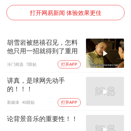
香港宏福苑火灾或由烟头引起
女主硬加吻戏短剧已下架
打开网易新闻 体验效果更佳
浙江台州《告全体市民书》
浙江一9岁男孩被海浪卷走仍在搜救中
胡雪岩被慈禧召见，怎料
郑丽文：台湾从来没有“独立”过
他只用一招就得到了重用
网传《披荆斩棘2026》名单
冷门精选
7跟贴
打开APP
媒体：“内容由AI生成”不是免责盾牌
人民的健康、体质、幸福一脉相承
讲真，是球网先动手
的！！！
新媒体
40跟贴
打开APP
论背景音乐的重要性！！