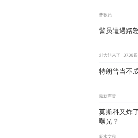
曹教员
警员遭遇路怒
刘大姐来了
3738
特朗普当不
最新声音
莫斯科又炸
曝光？
凝水文秋