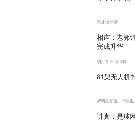
天才设计师
相声：老郭
完成升华
别人都叫我阿腈
81架无人
猪猪爱影视
15跟贴
讲真，是球