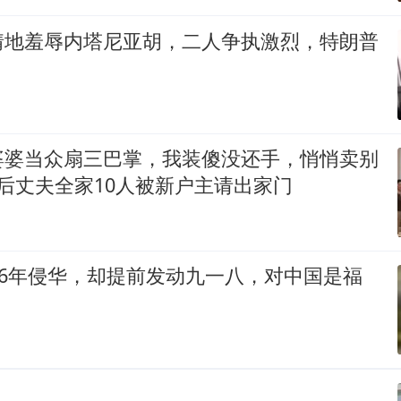
情地羞辱内塔尼亚胡，二人争执激烈，特朗普
婆婆当众扇三巴掌，我装傻没还手，悄悄卖别
后丈夫全家10人被新户主请出家门
56年侵华，却提前发动九一八，对中国是福