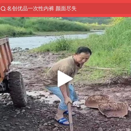
名创优品一次性内裤 颜面尽失
解锁各地夏日限定体验
视频丨中国东方电气集团原党组副书记、董事宋致远
四川宜宾市珙县发生3.4级地震
白海豚将正面袭击贯穿浙江
香港宏福苑火灾或由烟头引起
中国父女泰国骑摩托车坠崖1死1伤
浙江台州《告全体市民书》
上海多家景点临时闭园或调整运营时间
周末打虎 宋致远被查
台风白海豚实时路径