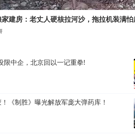
郑丽文：台湾从来没有“独立”过
女子网购名牌包发现是自己丢的那只
娘家建房：老丈人硬核拉河沙，拖拉机装满怕
多个明星演唱会取消
哥
因定位纠纷男子将外卖员砍成植物人
万岁山接盘烂尾恒大文旅城
泰国初中生饮弹自尽前开了26枪
国设限中企，北京回以一记重拳!
Kimi K3也失控了
习近平心系体育强国建设
蒙！《制胜》曝光解放军庞大弹药库！