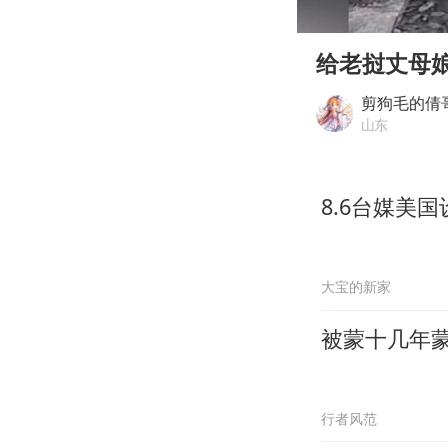
00:00
Play
给老挝丈母
剪狗毛的倩
山东
8.6台媒美
大宝的新家
被蒙十几年
行者风范