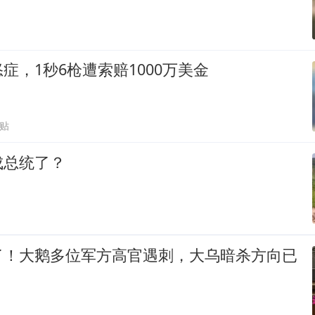
症，1秒6枪遭索赔1000万美金
跟贴
成总统了？
了！大鹅多位军方高官遇刺，大乌暗杀方向已