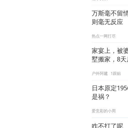
万斯毫不留
则毫无反应
热点一网打尽
家宴上，被
墅搬家，8天
户外阿毽
1跟贴
日本原定19
是祸？
爱竞彩的小周
咋不打了呢