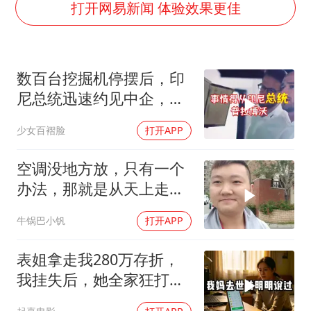
王艺迪无缘横滨赛决赛
打开网易新闻 体验效果更佳
泰国：高度重视中国游客旅游体验
于东来直播和胖东来核心团队开会
数百台挖掘机停摆后，印
上海大部迎大暴雨
尼总统迅速约见中企，试
《龙餐馆》 冲奖
图化解困境
少女百褶脸
打开APP
蒯曼挺进WTT横滨冠军赛女单四强
构建更高水平的全民健身公共服务体系
空调没地方放，只有一个
办法，那就是从天上走，
老师傅一招拿下
牛锅巴小钒
打开APP
表姐拿走我280万存折，
我挂失后，她全家狂打
200个电话