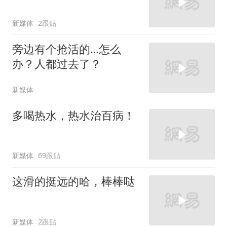
新媒体
2跟贴
旁边有个抢活的…怎么
办？人都过去了？
新媒体
多喝热水，热水治百病！
新媒体
69跟贴
这滑的挺远的哈，棒棒哒
新媒体
2跟贴