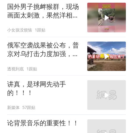
国外男子挑衅猴群，现场
画面太刺激，果然洋相还
得洋人出！
小女孩没烦恼
1跟贴
俄军空袭战果被公布，普
京对乌打击力度加强，泽
连斯基难有作为
透视到底
1跟贴
讲真，是球网先动手
的！！！
新媒体
57跟贴
论背景音乐的重要性！！