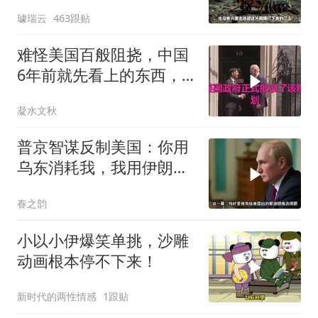
战胜当代霸主吗
璩瑞云
463跟贴
难怪美国百般阻挠，中国
6年前就先看上的东西，
特朗普想要截胡？
凝水文秋
普京智谋反制美国：你用
乌东消耗我，我用伊朗消
耗你
春之韵
小以小伊爆笑单挑，沙雕
动画根本停不下来！
新时代的两性情感
1跟贴