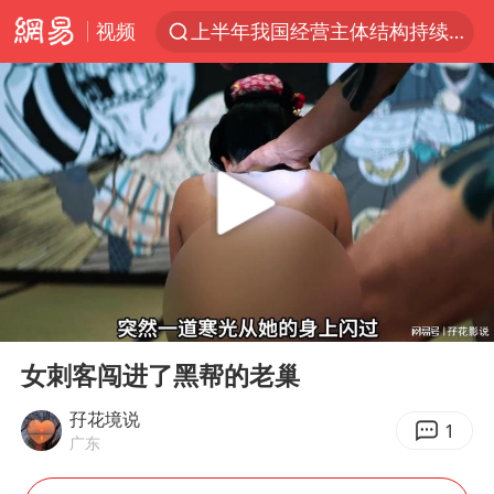
视频
上半年我国经营主体结构持续优化
上海有出现龙卷潜势
上海全域长途客运班次全部停运
今日15时起福州地铁高架区段停运
白海豚逼近浙闽沿海
1枚就能让航母瘫痪 轰-6J实力有多强
王艺迪2-4不敌张本美和止步4强
00:00
01:04
国足U17与阿森纳决赛取消 并列冠军
Play
Ent
full
上门女婿出轨女邻居多年被判重婚罪
女刺客闯进了黑帮的老巢
王传君 《披荆斩棘》
孖花境说
1
广东
2025年小学教师减少13.19万