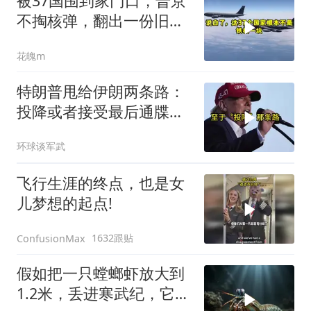
被37国围到家门口，普京
不掏核弹，翻出一份旧合
同
花魄m
特朗普甩给伊朗两条路：
投降或者接受最后通牒，
伊朗两条都没选，转头又
环球谈军武
打下美军一架无人机
飞行生涯的终点，也是女
儿梦想的起点!
1632跟贴
ConfusionMax
假如把一只螳螂虾放大到
1.2米，丢进寒武纪，它能