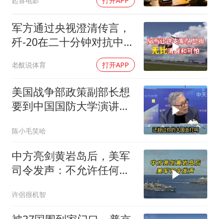
起喜电影
打开APP
军方通过央视澄清传言，
歼-20在二十分钟对抗中被
全部摧毁
老酖说体育
打开APP
美国战争部政策副部长想
要到中国国防大学演讲？
中国已读不回？
陈小毛笑哈
中方亮剑黄岩岛后，美军
司令发声：不允许任何国
家主宰印太
许侶很机智