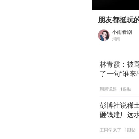
00:00
Play
朋友都挺玩
小雨看剧
河南
林青霞：被骂
了一句“谁来
周周说娱
1跟贴
彭博社说稀
砸钱建厂远
王同学来了
1跟贴