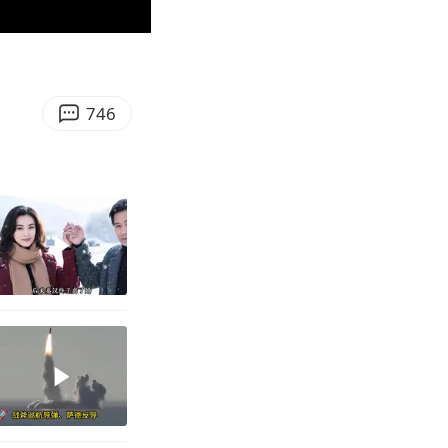
00:10
Enter
fullscreen
746