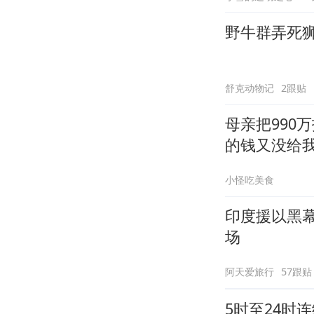
野牛群弄死
舒克动物记
2跟贴
母亲把990
的钱又没给
小怪吃美食
印度援以黑
场
阿天爱旅行
57跟贴
5时至24时