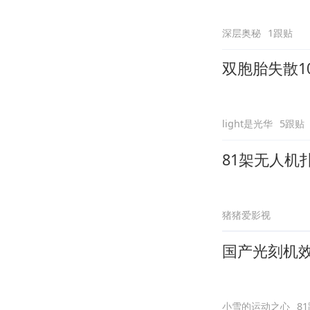
深层奥秘
1跟贴
双胞胎失散1
light是光华
5跟贴
81架无人
猪猪爱影视
国产光刻机
小雪的运动之心
8