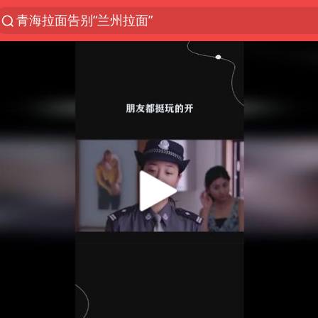
青海拉面告别“兰州拉面”
以“新”破局 首发经济点亮城市消费活力
中方回应是否开采太平洋海底稀土资源
台风白海豚进入48小时警戒线
佛得角门将亮相智利俱乐部主场
看守所辅警收受10万获刑1年
宇树科技发行价格150.80元/股
CIA被曝已秘密设立古巴工作组
泰国一女公务员妆容引争议 本人回应
U17国足1分钟轰2球
宇树科技王兴兴身家有望超200亿元