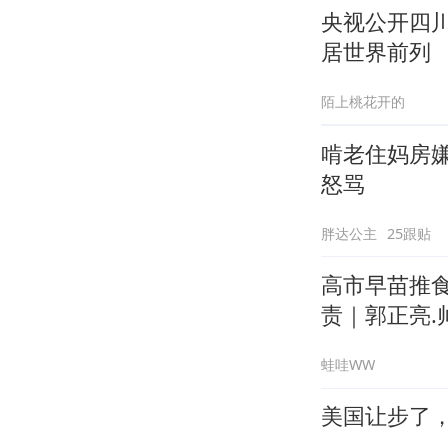
央视公开四
居世界前列
陌上桃花开的
啃老住妈房
怒骂
胖达公主
25跟贴
高市早苗推
责｜郭正亮.帅
蛙哇WW
美国让步了