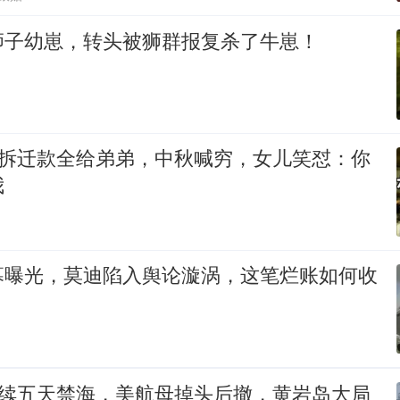
狮子幼崽，转头被狮群报复杀了牛崽！
万拆迁款全给弟弟，中秋喊穷，女儿笑怼：你
我
幕曝光，莫迪陷入舆论漩涡，这笔烂账如何收
连续五天禁海，美航母掉头后撤，黄岩岛大局