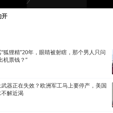
陈熠叫医疗暂停被驳回 带伤遭逆转
外交部发言人就广岛核爆81周年等答记者问
的开
贵州轮胎子公司获美国退税8136万
吉林一“温度计大楼”读数爆表
27岁女子成组织卖淫集团主犯被通缉
感觉全东北都在等7号
“狐狸精”20年，眼睛被射瞎，那个男人只问
80后女柜员逆袭成4200亿银行副行长
出机票钱？”
奋进开新局 实干挑大梁
土武器正在失效？欧洲军工马上要停产，美国
水不解近渴