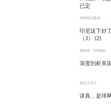
已定
环球军武密语
印尼这下好
（3） (2)
我很乖
105跟贴
深度剖析美
幸运小北子
讲真，是球