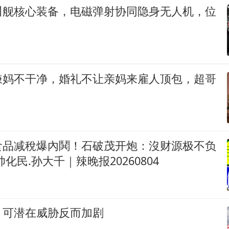
川舰核心装备，电磁弹射协同隐身无人机，位
嫌妈不干净，婚礼不让亲妈来雇人顶包，超哥
食品减稅爆內鬨！石破茂开炮：沒财源极不负
化民.孙大千｜辣晚报20260804
，可潜在威胁反而加剧