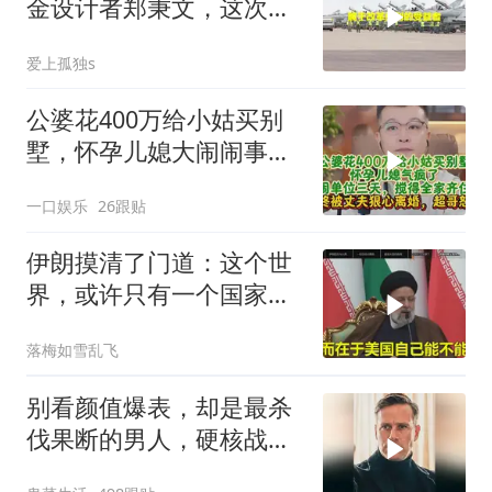
金设计者郑秉文，这次站
在了风口浪尖
爱上孤独s
公婆花400万给小姑买别
墅，怀孕儿媳大闹闹事，
被老公狠心离婚
一口娱乐
26跟贴
伊朗摸清了门道：这个世
界，或许只有一个国家，
能够“管住”美国
落梅如雪乱飞
别看颜值爆表，却是最杀
伐果断的男人，硬核战术
犯罪片来袭