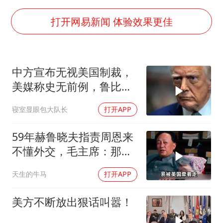
向鹏0-3不敌张本智和
四川宜宾地震网友称睡觉被摇醒
打开网易新闻 体验效果更佳
DeepSeek投资宇树科技意味什么
今日立秋你咬秋了吗
中方宣布无视美国制裁，
公司“上四休三”但要降薪1000元
美媒称史无前例，鲁比
东方之约 相约未来
奥：或追加二次制裁
寝室显眼包大队长
打开APP
59年赫鲁晓夫指责周恩来
不懂外交，毛主席：那我
也送你一顶帽子
天生的牛马
打开APP
美方不断放出狠话叫嚣！