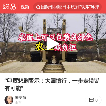
视频
国防部回应日本试射“战斧”导弹
泰国枪击案凶手先杀祖父母后行凶
A股三大股指收涨
台风“白海豚”体型变大！环流面积接近13个浙江那么大
泰国校园枪击案死亡人数升至7人
江苏发布台风蓝色预警
宇树科技中一签需缴款7.54万元
00:00
08:11
“立秋的第一杯奶茶”又爆单了
Play
Ent
full
中国军队坚决反制任何闹海图谋
“印度悲剧警示：大国慎行，一步走错皆
有可能”
女子开一天一夜空调后二氧化碳中毒
台湾海峡南口北上船舶实施交通管制
养安荷
0
山东