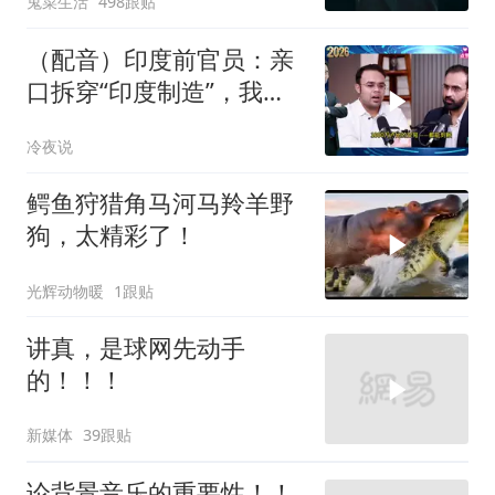
鬼菜生活
498跟贴
（配音）印度前官员：亲
口拆穿“印度制造”，我们
只有组装能力，算不上真
冷夜说
正的工业制造
鳄鱼狩猎角马河马羚羊野
狗，太精彩了！
光辉动物暖
1跟贴
讲真，是球网先动手
的！！！
新媒体
39跟贴
论背景音乐的重要性！！