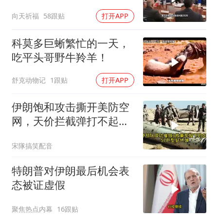
向天祈福
58跟贴
打开APP
科莫多巨蜥繁忙的一天，
吃平头哥野牛羚羊！
舒克动物记
1跟贴
打开APP
伊朗饱和攻击撕开美防空
网，天价拦截弹打不起，
美式反导神话破灭
宋隊搞笑配音
特朗普对伊朗最后机会表
态被证虚假
聚焦热点内幕
16跟贴