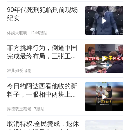
90年代死刑犯临刑前现场
纪实
体娱大聪明
1244跟贴
菲方挑衅行为，倒逼中国
完成最终布局，三张王牌
现身黄岩岛
雅儿姐爱追剧
今日约阿达西看他收的新
料子，一眼相中两块上乘
挂件！
厚德载玉蔡老
7跟贴
取消特权.全民赞成，退休