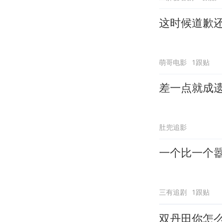
这时候道歉
萌哥电影
1跟贴
差一点就成
肚兜追影
一个比一个
三有追剧
1跟贴
双丹田你怎