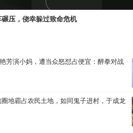
“今天得有40℃了吧 为啥还不预警”
“新疆阿勒泰八月能滑雪”不实
车碾压，侥幸躲过致命危机
U17国足点球大战淘汰河床晋级决赛
日本试射“战斧”导弹，国防部回应
胡彦斌获《歌手2026》歌王
名创优品回应女子吐槽内裤质量差
梅艳芳演小妈，遭当众怒怼占便宜：醉拳对战
夯实基础开新局
旗圈地霸占农民土地，如同鬼子进村，于成龙