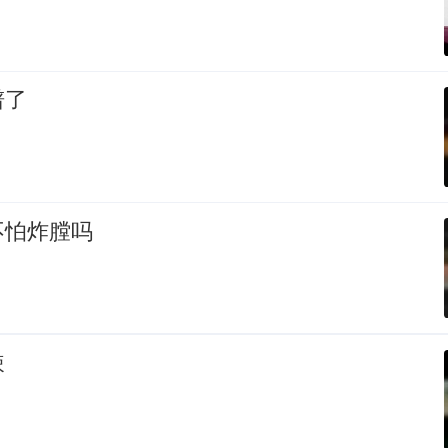
谱了
不怕炸膛吗
辣