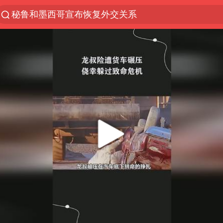
“电影+”如何激发千亿级消费新活力？
台风白海豚已进入24小时警戒线
沙特土耳其巴基斯坦签署共同防务协议
美股存储板块集体大跌
中医教你一招提升气血
上海：台风白海豚或将带来龙卷风
四川宜宾地震网友称睡觉被摇醒
百花奖开幕式
老中医：立秋后养心是关键
中国女篮70-67险胜尼日利亚女篮
国防部：坚决反制任何闹海挑衅图谋