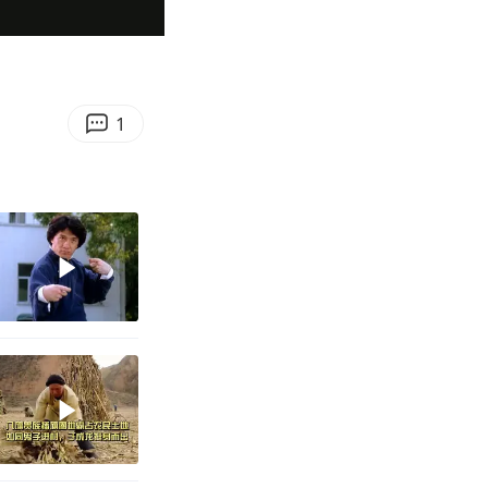
00:43
Enter
fullscreen
1