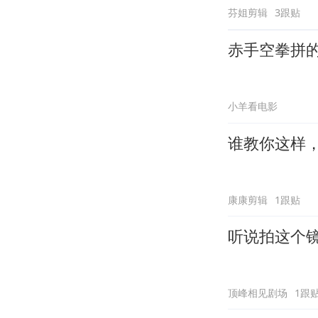
芬姐剪辑
3跟贴
赤手空拳拼
小羊看电影
谁教你这样
康康剪辑
1跟贴
听说拍这个
顶峰相见剧场
1跟