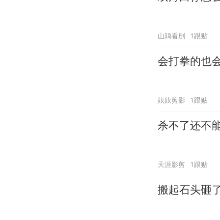
山鸡看剧
1跟贴
会打拳的也
奻奻剪影
1跟贴
杀不了还不
天涯影剪
1跟贴
搬起石头砸