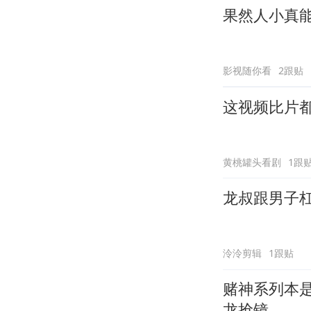
果然人小真
影视随你看
2跟贴
这视频比片
黄桃罐头看剧
1跟
龙叔跟男子杠
泠泠剪辑
1跟贴
赌神系列本
龙抢镜