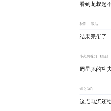
看到龙叔起
秋影
1跟贴
结果完蛋了
小火鸡看剧
1跟贴
周星驰的功
锌之助吖
这点电流还