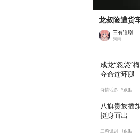
00:00
Play
龙叔险遭货
三有追剧
河南
成龙“忽悠”
夺命连环腿
诗情话影
5跟贴
八旗贵族插
挺身而出
三鸭侃剧
1跟贴