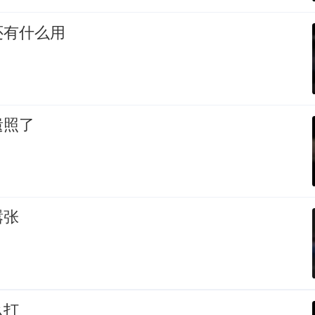
还有什么用
遗照了
嚣张
么打