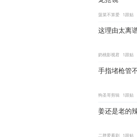
菠菜不算爱
1跟贴
这理由太离
奶桃影视君
1跟贴
手指堵枪管
狗圣哥剪辑
1跟贴
姜还是老的
二胖爱看剧
1跟贴