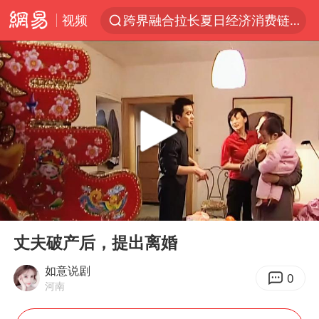
视频
跨界融合拉长夏日经济消费链条
白海豚预计将在浙江苍南到三门一带登陆
王艺迪2-4不敌张本美和止步4强
白海豚5次眼壁置换
王艺迪无缘横滨赛决赛
国足U17与阿森纳决赛取消 并列冠军
武契奇会见泽连斯基有何意图
00:00
04:21
上海大部迎大暴雨
Play
Ent
full
“伊斯兰版北约”出现
丈夫破产后，提出离婚
伯克希尔净买入约200亿美元股票
如意说剧
0
河南
浙江海域将现5到8米巨浪到狂浪