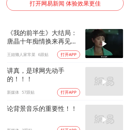
上交绝杀清华 姚明笑出表情包
打开网易新闻 体验效果更佳
白海豚在海上打了个结
以军士兵把枪口对准中国记者
《我的前半生》大结局：
曝美下令调查弹药库存信息遭泄露事件
唐晶十年痴情换来再见，
银河系根本不是扁平圆盘
贺涵罗子君终成眷属？
王姐懒人家常菜
6跟贴
打开APP
谢霆锋演唱会隔空祝王菲生日快乐
构建更高水平的全民健身公共服务体系
讲真，是球网先动手
的！！！
新媒体
57跟贴
打开APP
论背景音乐的重要性！！