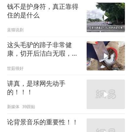
钱不是护身符，真正靠得
住的是什么
蓝猫说剧
这头毛驴的蹄子非常健
康，切开后洁白无瑕，切
蹄声清脆悦耳，解
世茹很好
讲真，是球网先动手
的！！！
新媒体
39跟贴
论背景音乐的重要性！！