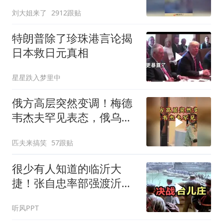
刘大姐来了
2912跟贴
特朗普除了珍珠港言论揭
日本救日元真相
星星跌入梦里中
俄方高层突然变调！梅德
韦杰夫罕见表态，俄乌战
争或进入关键阶段
匹夫来搞笑
57跟贴
很少有人知道的临沂大
捷！张自忠率部强渡沂
河，阻击板垣师团
听风PPT