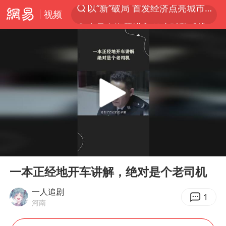
视频
台风白海豚进入48小时警戒线
佛得角门将亮相智利俱乐部主场
宇树科技发行价格150.80元/股
看守所辅警收受10万获刑1年
宇树科技王兴兴身家有望超200亿元
五粮液渠道价一箱上涨近百元
CIA被曝已秘密设立古巴工作组
00:00
02:10
贵州轮胎子公司获美国退税8136万
Play
Ent
full
U17国足1分钟轰2球
一本正经地开车讲解，绝对是个老司机
法国将禁止“未经同意的电话营销”
一人追剧
1
河南
我国编制完成新版全月地质图