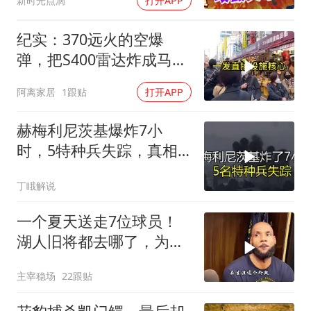
新时光点滴
打开APP
纪实：370远火的空爆
弹，把S400雷达炸成马蜂
窝，靶标惨状让台军急眼
阿离家居
1跟贴
打开APP
了
赫梅利尼茨基爆炸7小
时，5特种兵失踪，真相
远超想象
丁睋解说
一个夏天送走7位球员！
湖人旧将都去哪了，为何
合同越签越小？
主宰稳场
22跟贴