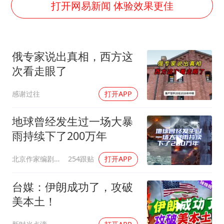
“深圳地面沉降致车辆损坏”不实
打开网易新闻 体验效果更佳
外交部发言人就广岛核爆81周年等答记者问
中国“五箭齐发”反制美国
俄专家说出真相，西方这
感觉全东北都在等7号
次看走眼了
多地要求领导干部带头休假
感谢过往
打开APP
奋进开新局 实干挑大梁
地球曾经发生过一场大暴
雨持续下了200万年
北京作家编剧肥猪满圈
254跟贴
打开APP
台媒：伊朗成功了，攻破
美本土！