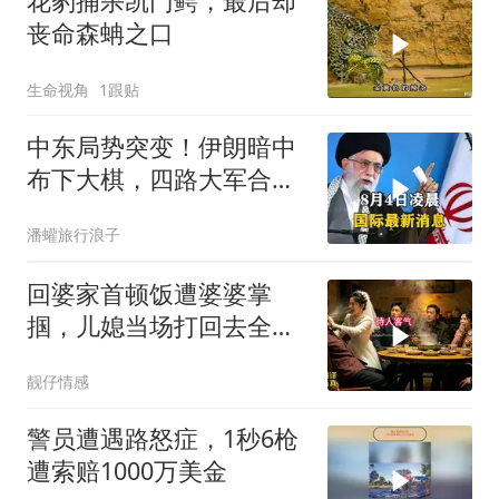
花豹捕杀凯门鳄，最后却
丧命森蚺之口
生命视角
1跟贴
中东局势突变！伊朗暗中
布下大棋，四路大军合
围，特朗普面临死局
潘蠸旅行浪子
回婆家首顿饭遭婆婆掌
掴，儿媳当场打回去全家
惊呆
靓仔情感
警员遭遇路怒症，1秒6枪
遭索赔1000万美金