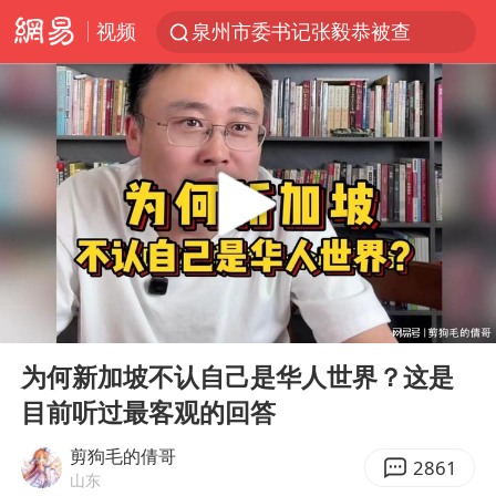
视频
泉州市委书记张毅恭被查
台风白海豚已进入24小时警戒线
全球首个长时储能一体化产业园量产
台风白海豚或吞并鲸鱼 登陆地点更新
四川宜宾市高县4.9级地震致1人死亡
名创优品回应女子吐槽内裤质量差
中巨芯：上半年归母净利润1405.77万元
00:00
04:35
中国女篮70-67险胜尼日利亚女篮
Play
Ent
full
U17国足点球大战淘汰河床晋级决赛
为何新加坡不认自己是华人世界？这是
目前听过最客观的回答
国防部：坚决反制任何闹海挑衅图谋
胡彦斌韩磊 谁帮谁
剪狗毛的倩哥
2861
山东