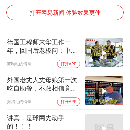
胡彦斌获《歌手2026》歌王
秋天的第一杯奶茶到底有多火
打开网易新闻 体验效果更佳
38岁演员求职万岁山NPC成功
我国外贸延续良好增长态势
德国工程师来华工作一
胜宏科技：股票交易异常波动
年，回国后老板问：中国
夯实基础开新局
制造到底咋样了？
剪狗毛的倩哥
打开APP
外国老丈人丈母娘第一次
吃自助餐，不敢相信竟然
所有东西都随便吃
剪狗毛的倩哥
打开APP
讲真，是球网先动手
的！！！