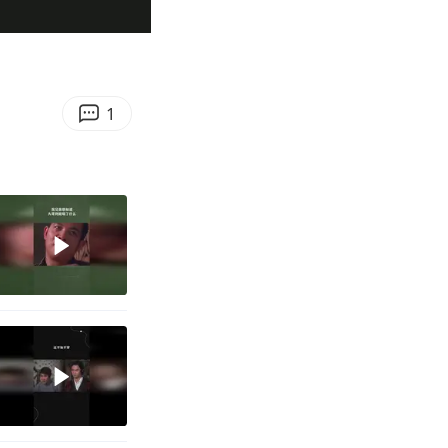
00:27
Enter
fullscreen
1