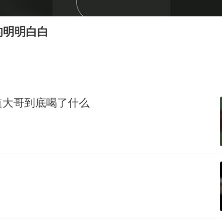
陕西柞水遭遇暴雨五千余户群众转移
人贩子“梅姨”真名谢家梅
的明明白白
如何把百年大党建设得更加坚强有力
被妻子举报丈夫与情人一审获刑1年
多专业取消艺考 文化工作者要有文化
22岁女生南太行山失联已超十天
道大哥到底喝了什么
总书记关心百姓身边这些民生大事