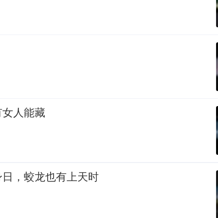
有女人能藏
身日，蛟龙也有上天时