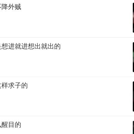
不降外贼
是想进就进想出就出的
这样求子的
么醒目的