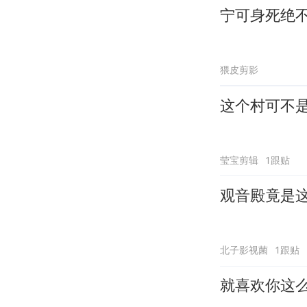
宁可身死绝
猥皮剪影
这个村可不
莹宝剪辑
1跟贴
观音殿竟是
北子影视菌
1跟贴
就喜欢你这