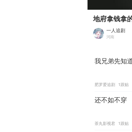
00:00
Play
地府拿钱拿
一人追剧
河南
我兄弟先知
肥罗爱追剧
1跟贴
还不如不穿
茶丸影视君
1跟贴