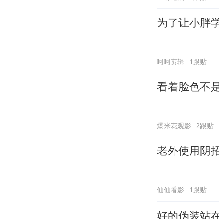
为了让小胖
呵呵剪辑
1跟贴
看着脸色不
爆米花观影
2跟贴
老外使用阴
仙仙看影
1跟贴
好的伪装站