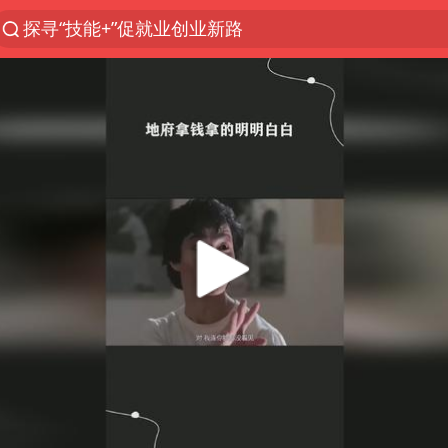
探寻“技能+”促就业创业新路
美国退回1000亿美元关税
李亚鹏向地铁吐血女孩捐99999元
被泰航拒载中国乘客：免费改签没兑现
逃犯看演唱会 刚出地铁就被逮住
弹药库存告急 美军补货难
台风白海豚或在华东沿海登陆
《Monica》填词人黎彼得去世
38岁山东财大教授刘海明逝世
因凡蒂诺首次公开道歉
FIFA官方支持因凡蒂诺