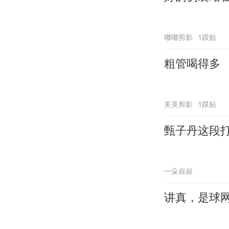
嘟嘟剪影
1跟贴
粗管喝得多
美美剪影
1跟贴
甄子丹这段
一朵叔叔
讲真，是球