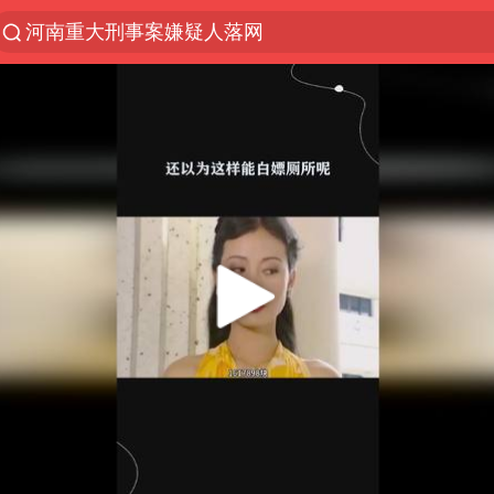
河南重大刑事案嫌疑人落网
光影经济撬动暑期消费新蓝海
WTT横滨冠军赛国乒女单三将晋级四强
浙江上海等地有大雨或暴雨
《欢迎来龙餐馆》口碑
西湖突现狂风暴雨 游客瞬间被浇透
情侣在平潭拍日出时坠崖致一死一伤
香港正式允许“拒绝抢救”
视频丨中国东方电气集团原党组副书记、董事宋致远
“不怕六爷挂得多 就怕六爷挂一颗”
杭州全市有序停课