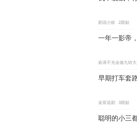
剧说小妖
2跟贴
一年一影帝，百
俞涛不光会做九转大
早期打车套
金宸追剧
3跟贴
聪明的小三