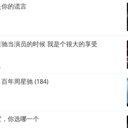
是你的谎言
星驰当演员的时候 我是个很大的享受
贴
年周星驰 (184)
墅，你选哪一个