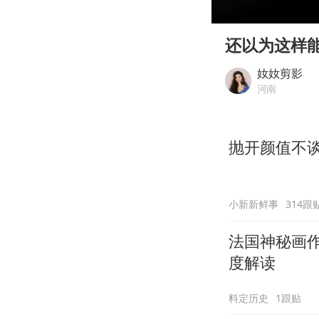
00:00
Play
还以为这样
奻奻剪影
河南
抛开颜值不谈
小新新鲜事
314跟
法国神秘画作
度解读
料定历史
1跟贴