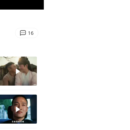
00:29
Enter
fullscreen
16