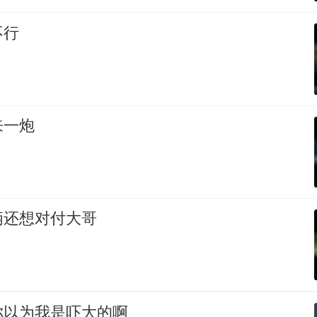
不行
来一炮
俩还想对付大哥
你以为我是吓大的啊