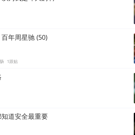
年周星驰 (50)
肠
1跟贴
路
都知道安全最重要