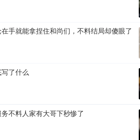
枪在手就能拿捏住和尚们，不料结局却傻眼了
底写了什么
服务不料人家有大哥下秒惨了