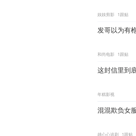
奻奻剪影
1跟贴
发哥以为有
和尚电影
1跟贴
这封信里到
年糕影视
混混欺负女
雄心心追剧
1跟贴