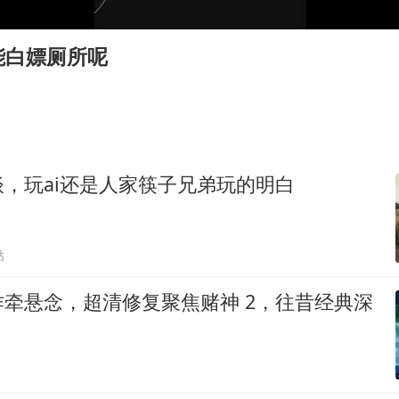
直击东北超：哈尔滨vs通辽
香港宏福苑火灾或由烟头引起
能白嫖厕所呢
几元成本的AI广告导致千万市值蒸发
浙江台州《告全体市民书》
酒店回应车内过夜被收150元
白海豚将正面袭击贯穿浙江
，玩ai还是人家筷子兄弟玩的明白
商场现钱学森巨幅海报 负责人回应
乐享全民健身 共筑健康中国
贴
牵悬念，超清修复聚焦赌神 2，往昔经典深