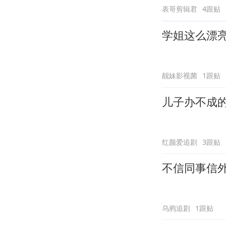
表哥剪辑君
4跟贴
学姐这么漂
靓妹影视菌
1跟贴
儿子办不成
红颜爱追剧
3跟贴
不信同事信
乌鸦追剧
1跟贴