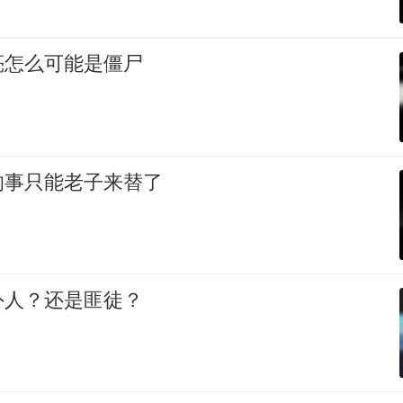
亮怎么可能是僵尸
的事只能老子来替了
外人？还是匪徒？