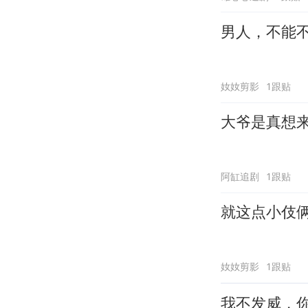
男人，不能
奻奻剪影
1跟贴
大爷是真想
阿缸追剧
1跟贴
就这点小伎
奻奻剪影
1跟贴
我不发威，