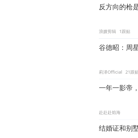
反方向的枪
浪嫂剪辑
1跟贴
谷德昭：周
莉泽Official
21跟
一年一影帝，百
赴赴赴焰海
结婚证和别