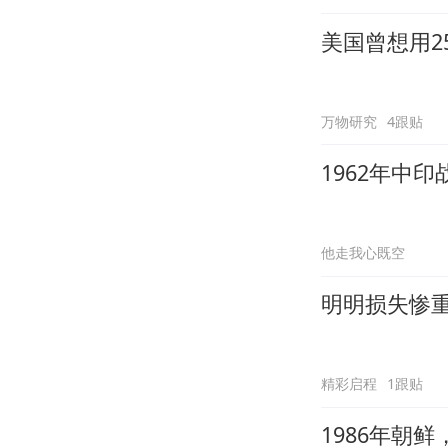
美国曾想用2
万物研究
4跟贴
1962年中
他走我心既空
明明损失惨
精彩启程
1跟贴
1986年朝