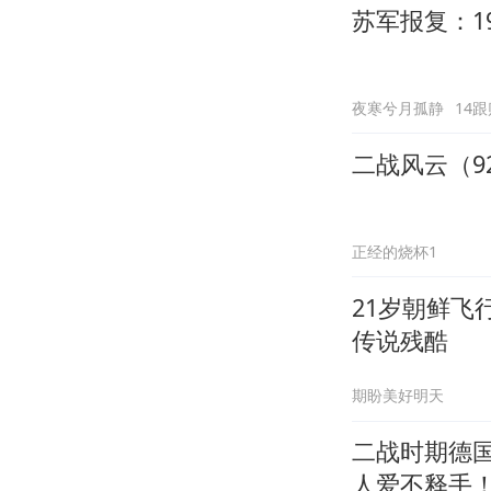
苏军报复：1
夜寒兮月孤静
14跟
二战风云（9
正经的烧杯1
21岁朝鲜飞
传说残酷
期盼美好明天
二战时期德
人爱不释手