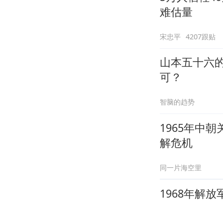
难估量
宋忠平
4207跟贴
山本五十六
可？
智脑的趋势
1965年中
解危机
同一片海空里
1968年解