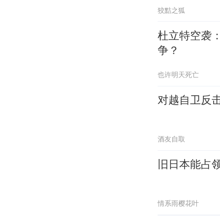
狡黠之狐
杜立特空袭
争？
也许明天死亡
对越自卫反
酒友自取
旧日本能占领
情系雨樱花叶