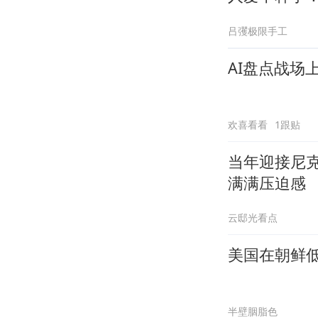
吕彏极限手工
AI盘点战场
欢喜看看
1跟贴
当年迎接尼
满满压迫感
云邸光看点
美国在朝鲜
半壁胭脂色