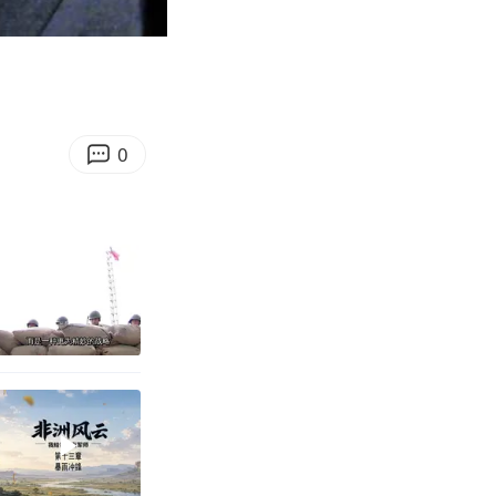
04:26
Enter
fullscreen
0