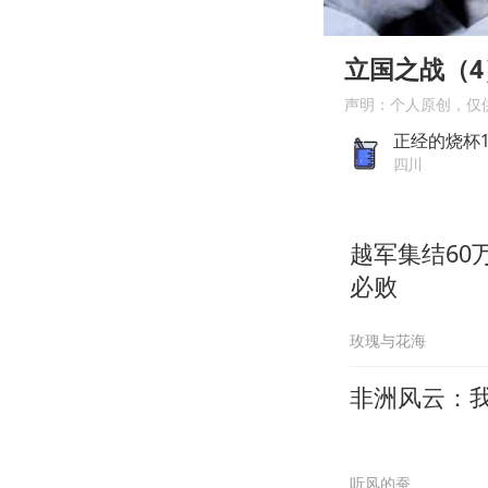
00:00
Play
立国之战（4
声明：个人原创，仅
正经的烧杯
四川
越军集结6
必败
玫瑰与花海
非洲风云：
听风的蚕