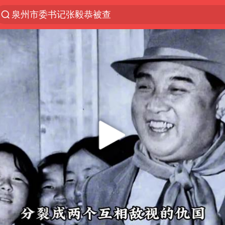
泉州市委书记张毅恭被查
秘鲁和墨西哥宣布恢复外交关系
沙特土耳其巴基斯坦签署共同防务协议
中医教你一招提升气血
全球首个长时储能一体化产业园量产
四川宜宾市高县4.9级地震致1人死亡
胜宏科技：股票交易异常波动
2名小孩玩手机低头幅度近乎折叠
38岁演员求职万岁山NPC成功
国防部：中国军队坚决反制任何闹海挑衅图谋
我国外贸延续良好增长态势