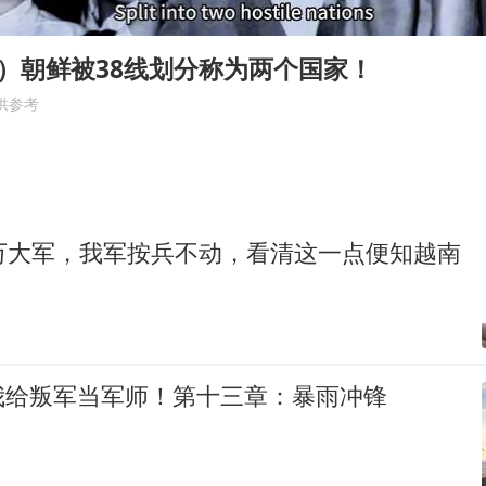
东航：国内客票提前14天免费退改
欧阳娜娜窦靖童好搭
）朝鲜被38线划分称为两个国家！
中巨芯：上半年归母净利润1405.77万元
供参考
中国女篮70-67险胜尼日利亚女篮
1
“今天得有40℃了吧 为啥还不预警”
夯实基础开新局
0万大军，我军按兵不动，看清这一点便知越南
我给叛军当军师！第十三章：暴雨冲锋