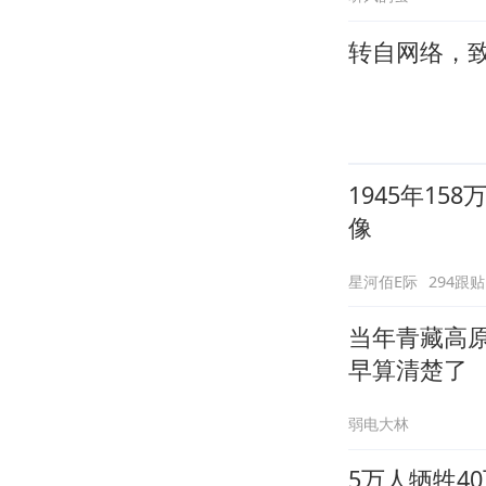
转自网络，
1945年15
像
星河佰E际
294跟贴
当年青藏高
早算清楚了
弱电大林
5万人牺牲4