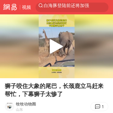
白海豚登陆前还将加强
视频
光影经济撬动暑期消费新蓝海
河南重大刑案嫌犯夏某钢落网
国乒女单三将晋级四强
选专业别因“热门”窄化“热爱”
三警齐发！多地10级以上雷暴大风
情侣平潭拍日出坠崖1死1伤
日本发布排名：“中国第一，美日德韩英法居后”
00:00
00:10
茅台部分直营店飞天茅台提价
Play
Ent
full
狮子咬住大象的尾巴，长颈鹿立马赶来
大V：马科斯把路走绝了
帮忙，下幕狮子太惨了
白海豚将正面袭击贯穿浙江
牧牧动物圈
1
宇树王兴兴被问了360多个问题
山东