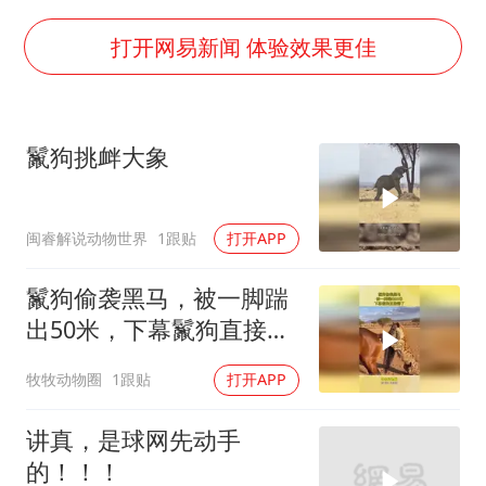
上四休三，但降薪1000元，你接受吗？
打开网易新闻 体验效果更佳
几元成本的AI广告导致千万市值蒸发
唐田赛前发布会上引用《孙子兵法》
台当局重金为“台独”织“皇帝新衣”
鬣狗挑衅大象
郑丽文：台湾从来没有“独立”过
商场现钱学森巨幅海报 负责人回应
闽睿解说动物世界
1跟贴
打开APP
乐享全民健身 共筑健康中国
鬣狗偷袭黑马，被一脚踹
出50米，下幕鬣狗直接懵
了
牧牧动物圈
1跟贴
打开APP
讲真，是球网先动手
的！！！