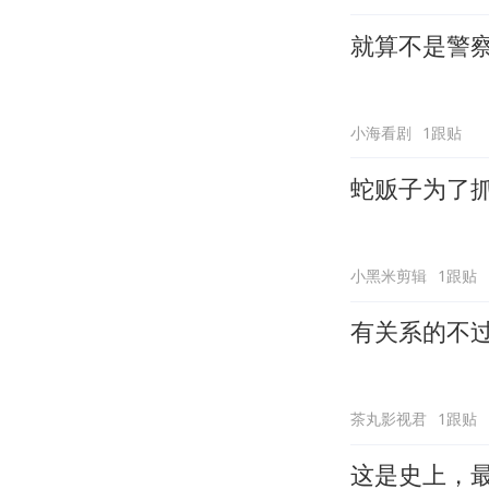
就算不是警
小海看剧
1跟贴
蛇贩子为了
小黑米剪辑
1跟贴
有关系的不
茶丸影视君
1跟贴
这是史上，