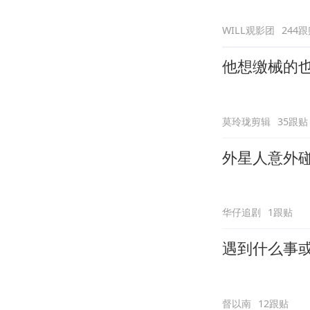
WILL观影团
244
他想缴械的
莫玲珑剪辑
35跟贴
外星人意外
华仔追剧
1跟贴
遇到什么事
督以南
12跟贴