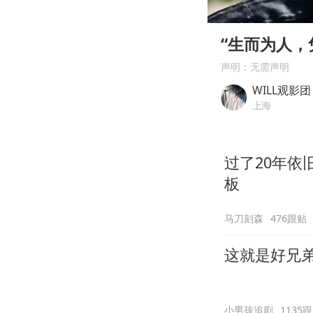
00:00
Play
“生而为人，
声明：无需声明
WILL观影团
上海
过了20年
板
马刀刻森
476跟贴
这就是好兄
小男孩追剧
1135