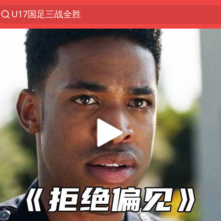
U17国足三战全胜
47岁妈妈突然产女 26岁女儿：很震惊
男子结婚8年发现3个女儿均非亲生
OpenAI为免费用户升级GPT-5.6 Luna
我国编制完成新版全月地质图
台风白海豚最新路径研判来了
对话重庆地铁吐血女孩
毛宁转发梯田音乐会视频海外网友赞叹
巡查组提问 工作人员偷用手机查答案
代人信访被判寻衅滋事案被告人获国赔
现代版摸金校尉落网查获400多枚古币