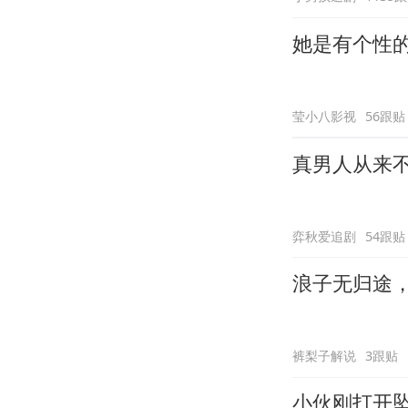
她是有个性
莹小八影视
56跟贴
真男人从来
弈秋爱追剧
54跟贴
浪子无归途
裤梨子解说
3跟贴
小伙刚打开