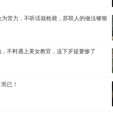
军沦为苦力，不听话就枪毙，苏联人的做法够狠
包，不料遇上美女教官，这下歹徒要惨了
了而已！