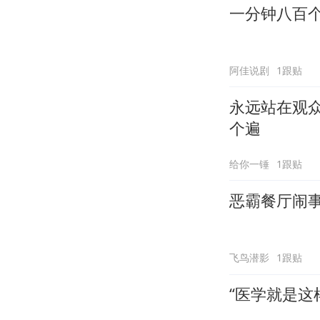
一分钟八百
阿佳说剧
1跟贴
永远站在观
个遍
给你一锤
1跟贴
恶霸餐厅闹
飞鸟潜影
1跟贴
“医学就是这