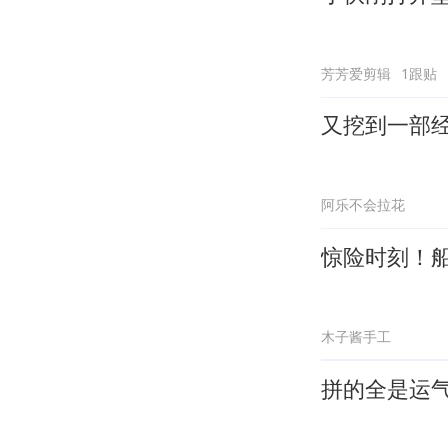
芳芳爱剪辑
1跟贴
又挖到一部
阿乐不会拉花
惊险时刻！
木子酱手工
拼的全是运