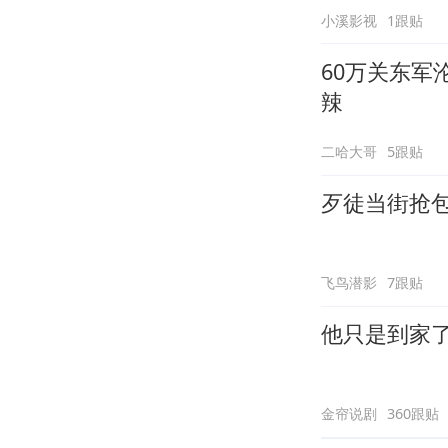
小溪影视
1跟贴
60万关东
辣
二哈大哥
5跟贴
歹徒当街抢
飞鸟潜影
7跟贴
他只是到家
金帘说剧
360跟贴