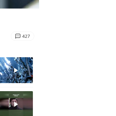
01:47
Enter
0℃～45℃
fullscreen
427