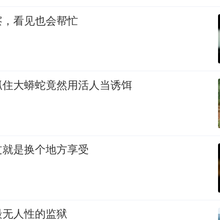
察，看见也会帮忙
抓住大蟒蛇竟然用活人当诱饵
过就是换个地方享受
最无人性的监狱