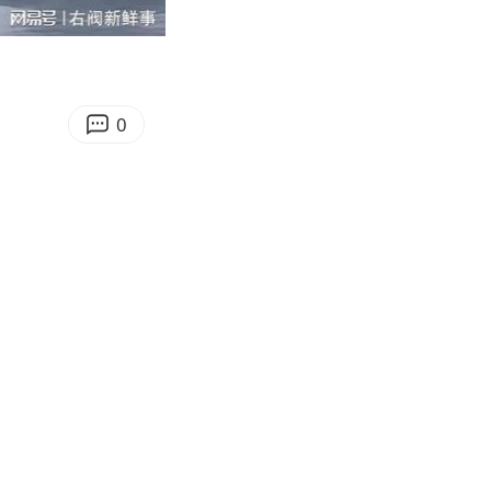
05:52
Enter
fullscreen
0