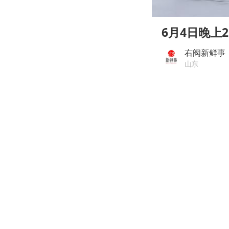
00:00
Play
6月4日晚上
右阀新鲜事
山东