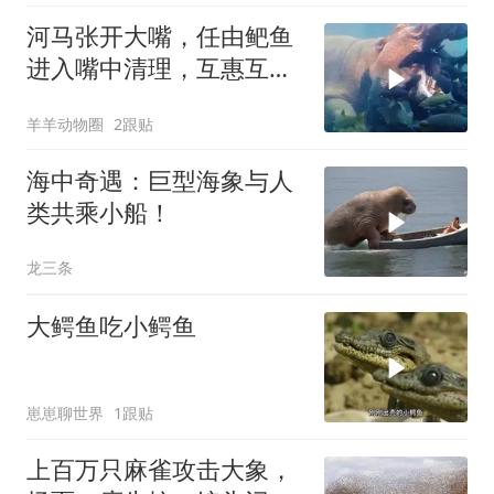
河马张开大嘴，任由鲃鱼
进入嘴中清理，互惠互利
的场面真好！
羊羊动物圈
2跟贴
海中奇遇：巨型海象与人
类共乘小船！
龙三条
大鳄鱼吃小鳄鱼
崽崽聊世界
1跟贴
上百万只麻雀攻击大象，