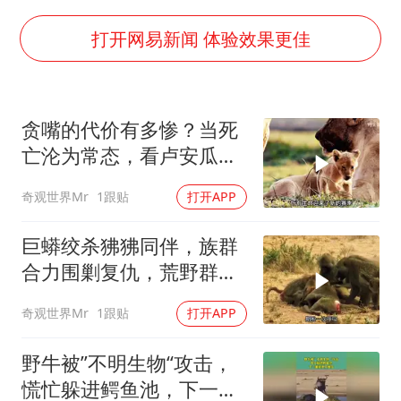
宇树科技王兴兴身家有望超200亿元
村民谈“梅姨”：叫的其实是“媒姨”
打开网易新闻 体验效果更佳
中国养老床位“三连降”
五粮液渠道价一箱上涨近百元
贪嘴的代价有多惨？当死
法国下周开始禁止未经同意的电话营销
亡沦为常态，看卢安瓜河
奋进开新局 实干挑大梁
谷如何上演残酷的“饥饿游
奇观世界Mr
1跟贴
打开APP
戏”
巨蟒绞杀狒狒同伴，族群
合力围剿复仇，荒野群体
之战惊心动魄
奇观世界Mr
1跟贴
打开APP
野牛被”不明生物“攻击，
慌忙躲进鳄鱼池，下一幕