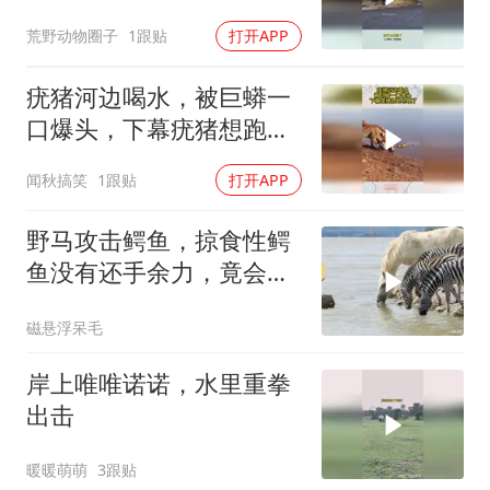
根本不敢信
荒野动物圈子
1跟贴
打开APP
疣猪河边喝水，被巨蟒一
口爆头，下幕疣猪想跑也
晚了
闻秋搞笑
1跟贴
打开APP
野马攻击鳄鱼，掠食性鳄
鱼没有还手余力，竟会发
生这种事！
磁悬浮呆毛
岸上唯唯诺诺，水里重拳
出击
暖暖萌萌
3跟贴