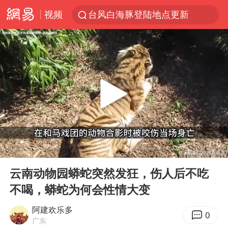
视频
台风白海豚登陆地点更新
看守所辅警收受10万获刑1年
台风白海豚影响中国已成定局
台风白海豚进入48小时警戒线
陈熠被张本美和连扳三局逆转
中方回应是否在太平洋海底开采稀土
哪吒汽车南宁工厂设备降价20%拍卖
00:00
08:38
佛得角门将亮相智利俱乐部主场
Play
Ent
full
24小时不关空调 电费会更低吗
云南动物园蟒蛇突然发狂，伤人后不吃
不喝，蟒蛇为何会性情大变
把党建设得更加坚强有力
41岁女子为鼓励女儿考上985研究生
阿建欢乐多
0
广东