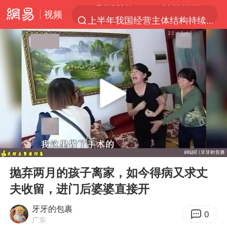
视频
上半年我国经营主体结构持续优化
俄称边境州遭乌大规模袭击已致13伤
杭州机场已取消航班388架次
于东来回应胖东来近25年老店年底关闭
浙江省委书记：该停下的坚决停下来
中国籍豪华游艇富商之子在泰国被杀
白海豚北上或致京津冀暴雨
00:00
12:45
美将每月供乌爱国者拦截导弹
Play
Ent
full
国足U17与阿森纳决赛取消 并列冠军
抛弃两月的孩子离家，如今得病又求丈
夫收留，进门后婆婆直接开
10余省份将出现强风雨 局地特大暴雨
世界第1特鲁姆普斯诺克中国赛一轮游
牙牙的包裹
0
广东