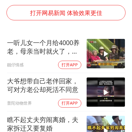
新疆一婚礼线上邀请引热议
《龙餐馆》 冲奖
打开网易新闻 体验效果更佳
上门女婿出轨女邻居多年被判重婚罪
构建更高水平的全民健身公共服务体系
一听儿女一个月给4000养
韩军前线部队连曝丑闻
老，母亲当时就火了，打
云南一男子胃中取出180颗铁钉
发要饭的呢
靓仔情感
打开APP
奋力开创中国式现代化建设新局面
大爷想带自己老伴回家，
可对方老公却死活不同意
普陀动物世界
打开APP
瞧不起丈夫穷闹离婚，夫
家拆迁又要复婚