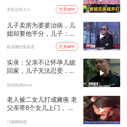
木歌总攻大人
打开APP
儿子卖房为婆婆治病，儿
媳却要他平分，儿子：我
婚前财产，你别想
娱乐圈的笔娱君
打开APP
实录：父亲不让怀孕儿媳
回家，儿子无法忍受，父
子关系剑拔弩
阳光情感shuo
老人被二女儿打成瘫痪 老
父亲带8个女儿上门， 二
女儿跪地喊
江峰聊情感