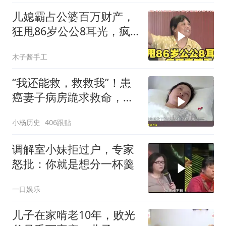
儿媳霸占公婆百万财产，
狂甩86岁公公8耳光，疯
狂撕咬干警
木子酱手工
“我还能救，救救我”！患
癌妻子病房跪求救命，丈
夫直接放弃治疗
小杨历史
406跟贴
调解室小妹拒过户，专家
怒批：你就是想分一杯羹
一口娱乐
儿子在家啃老10年，败光