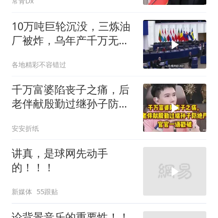
常青Dx
10万吨巨轮沉没，三炼油
厂被炸，乌年产千万无人
机，俄战局堪忧
各地精彩不容错过
千万富婆陷丧子之痛，后
老伴献殷勤过继孙子防绝
户，官官一语戳破
安安折纸
讲真，是球网先动手
的！！！
新媒体
55跟贴
论背景音乐的重要性！！