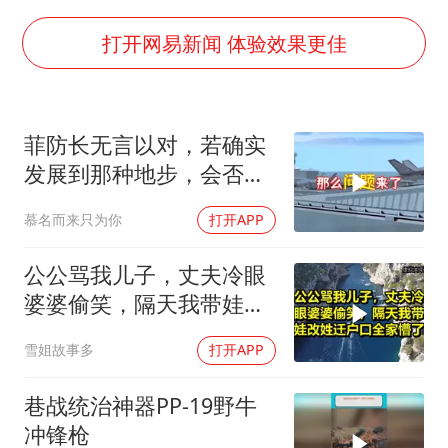
河南警方公开征集黑恶犯罪线索
谢霆锋演唱会隔空祝王菲生日快乐
打开网易新闻 体验效果更佳
WTT横滨冠军赛女单四强国乒占三席
浙江省发出今年第2号指挥长令
菲防长无言以对，若确实
辽宁省深化扫黑除恶专项斗争
发展到那种地步，会否上
一周大涨超7% 金价为何突然上涨
前线
慕名而来只为你
打开APP
央视新主播李秋莹孙亚鹏亮相
构建更高水平的全民健身公共服务体系
公公骂我儿子，丈夫冷眼
婆婆偷笑，隔天我带娃改
姓迁户口全家懵了！
雪姐故事多
打开APP
巷战统治神器PP-19野牛
冲锋枪