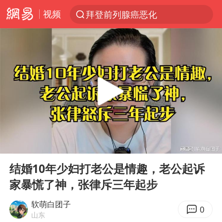
视频
拜登前列腺癌恶化
跨界融合拉长夏日经济消费链条
“白海豚”逼近浙闽沿海
“伊斯兰版北约”出现
外国游客的“中国游三件套”火了
上海大部迎大暴雨
以军士兵把枪口对准中国记者
00:00
19:17
白海豚在海上打了个结
Play
Ent
full
2026年7月份居民消费价格同比上涨0.5%
结婚10年少妇打老公是情趣，老公起诉
家暴慌了神，张律斥三年起步
方桃子代言广告视频已下架
浙江海域将现5到8米巨浪到狂浪
软萌白团子
0
山东