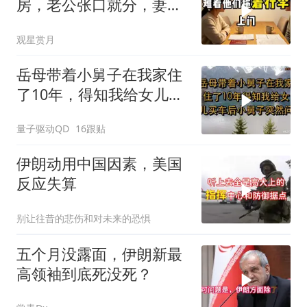
房，老公张口就分，妻子
甩6个字全场僵住
观星赏月
岳母带着小舅子在我家住
了10年，得知我给女儿买
车后，小舅子突
量子驱动QD
16跟贴
伊朗动用中国因素，美国
反应失算
别让往昔的悲伤和对未来的恐惧
五个月没露面，伊朗新最
高领袖到底死没死？