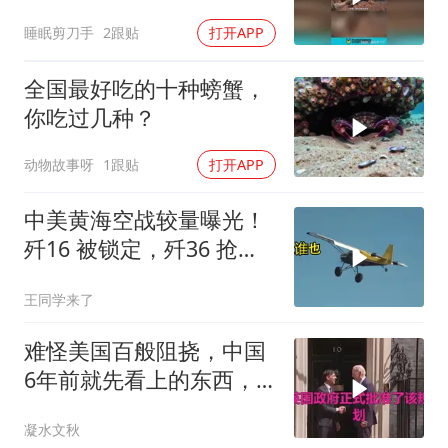
睡眠剪刀手
2跟贴
打开APP
全国最好吃的十种螃蟹，
你吃过几种？
动物故事呀
1跟贴
打开APP
中美黄海空战较量曝光！
歼16 被锁定，歼36 抢先
首飞，川普梦碎
王同学来了
难怪美国百般阻挠，中国
6年前就先看上的东西，
特朗普想要截胡？
凝水文秋