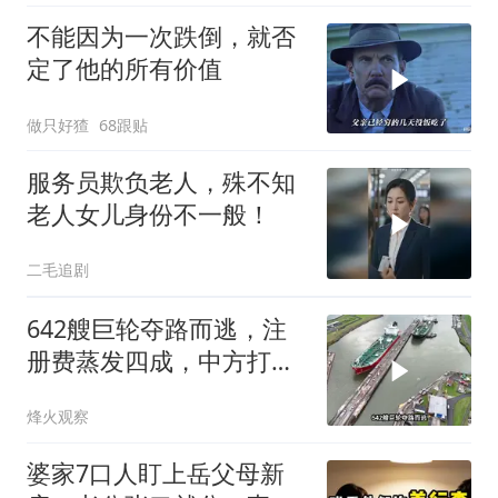
不能因为一次跌倒，就否
定了他的所有价值
做只好猹
68跟贴
服务员欺负老人，殊不知
老人女儿身份不一般！
二毛追剧
642艘巨轮夺路而逃，注
册费蒸发四成，中方打到
巴拿马“七寸”
烽火观察
婆家7口人盯上岳父母新