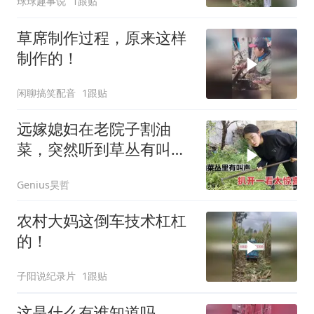
球球趣事说
1跟贴
草席制作过程，原来这样
制作的！
闲聊搞笑配音
1跟贴
远嫁媳妇在老院子割油
菜，突然听到草丛有叫
声，扒开竟是一窝小鸡
Genius昊哲
农村大妈这倒车技术杠杠
的！
子阳说纪录片
1跟贴
这是什么有谁知道吗