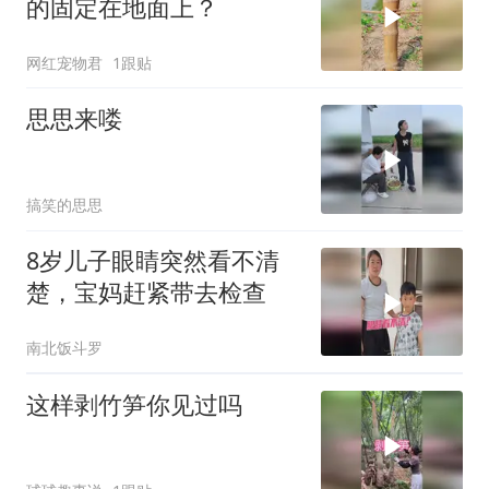
的固定在地面上？
网红宠物君
1跟贴
思思来喽
搞笑的思思
8岁儿子眼睛突然看不清
楚，宝妈赶紧带去检查
南北饭斗罗
这样剥竹笋你见过吗