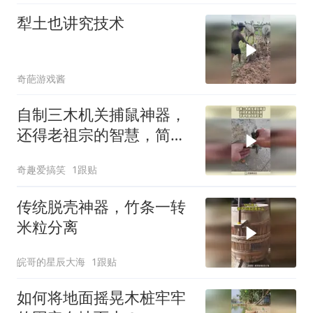
犁土也讲究技术
奇葩游戏酱
自制三木机关捕鼠神器，
还得老祖宗的智慧，简单
易做效果显著！
奇趣爱搞笑
1跟贴
传统脱壳神器，竹条一转
米粒分离
皖哥的星辰大海
1跟贴
如何将地面摇晃木桩牢牢