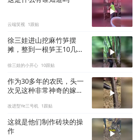
云端笑视
1跟贴
徐三娃进山挖麻竹笋摆
摊，整到一根笋王10几
斤，看这次能卖多少钱
徐三娃的小开心
10跟贴
作为30多年的农民，头一
次见这种非常神奇的嫁接
方法？
改进型Ye三号机
1跟贴
这就是他们制作砖块的操
作