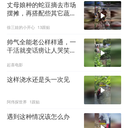
丈母娘种的蛇豆摘去市场
摆摊，再搭配些其它蔬
菜，这回卖了大价钱
徐三娃的小开心
13跟贴
帅气全能老公样样通，一
干活就变话痨让人哭笑不
得
起喜电影
这样浇水还是头一次见
阿伟探世界
1跟贴
遇到这种情况该怎么办