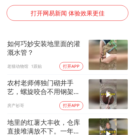
台湾海峡南口北上船舶实施交通管制
方程豹钛9新车申报
打开网易新闻 体验效果更佳
瑞众保险员工爆料公司违规行为
向鹏0-3不敌张本智和
如何巧妙安装地里面的灌
命案逃犯躲进深山21年活得像野人
溉水管？
Meta重新支棱起来了吗
老猫动物馆
1跟贴
打开APP
东方之约 相约未来
农村老师傅独门砌井手
艺，螺旋咬合不用钢架，
造价低承重还超强
房产衫哥
打开APP
地里的红薯大丰收，仓库
直接堆满放不下。一年的