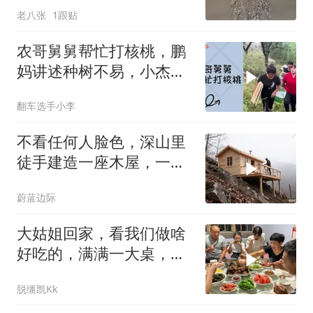
老八张
1跟贴
农哥舅舅帮忙打核桃，鹏
妈讲述种树不易，小杰森
呆在地里不想回家
翻车选手小李
不看任何人脸色，深山里
徒手建造一座木屋，一梁
一柱都是我的底气
蔚蓝边际
大姑姐回家，看我们做啥
好吃的，满满一大桌，边
吃边聊天，好开心
脱缰凯Kk