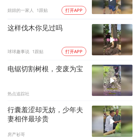
租金算下来真不少。去找
妞妞的一家人
1跟贴
打开APP
小伙伴商量商量。好在咱
们种的农产品多，以后经
这样伐木你见过吗
常要存放货物是刚需
球球趣事说
1跟贴
打开APP
电锯切割树根，变废为宝
热点追踪社
行囊羞涩却无妨，少年夫
妻相伴最珍贵
房产衫哥