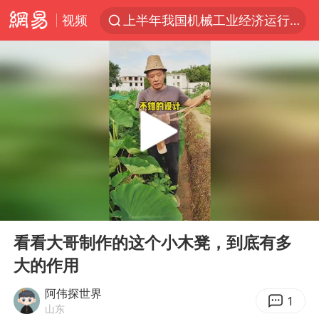
视频
上半年我国机械工业经济运行稳中有进
官方通报教师招聘笔试前13名被淘汰
河南撤回“领导带薪错峰休假”通知
泰国枪击案凶手先杀祖父母后行凶
A股三大股指收涨
台风“白海豚”体型变大！环流面积接近13个浙江那么大
宇树科技中一签需缴款7.54万元
00:00
00:14
泰国校园枪击案死亡人数升至7人
Play
Ent
full
四川宜宾市高县发生4.9级地震
看看大哥制作的这个小木凳，到底有多
大的作用
“立秋的第一杯奶茶”又爆单了
国防部：中国军队坚决反制任何闹海挑衅图谋
阿伟探世界
1
山东