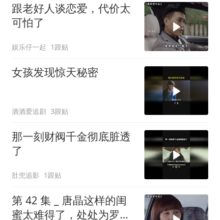
跟老好人谈恋爱，代价太
可怕了
娱乐仔一起
1跟贴
女孩发现惊天秘密
酒酒爱追剧
3跟贴
那一刻财阀千金彻底脏透
了
肚兜追影
1跟贴
第 42 集 _ 唐晶这样的闺
蜜太难得了，处处为罗子