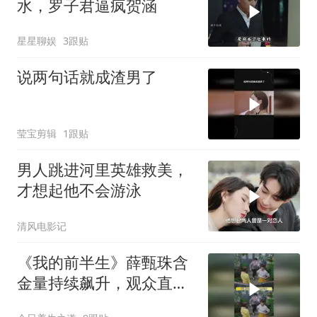
水，罗子君逼疯贺涵
星星聊娱
3跟贴
说两句话就成渣男了
莹宝剪辑
1跟贴
男人跳进河里英雄救美，
才想起他不会游泳
清风电影记
《我的前半生》薛甄珠含
金量持续飙升，观众直呼
真香