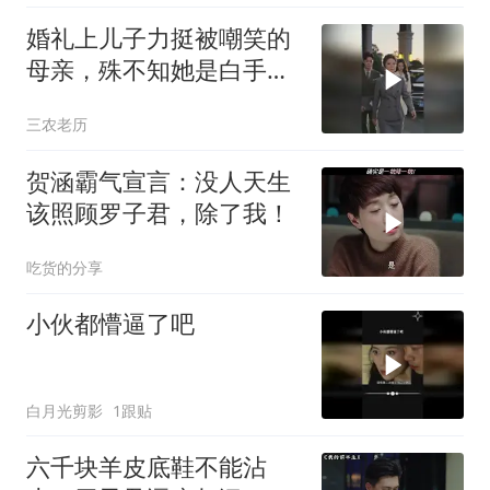
婚礼上儿子力挺被嘲笑的
母亲，殊不知她是白手起
家的云牧董事长
三农老历
贺涵霸气宣言：没人天生
该照顾罗子君，除了我！
吃货的分享
小伙都懵逼了吧
白月光剪影
1跟贴
六千块羊皮底鞋不能沾