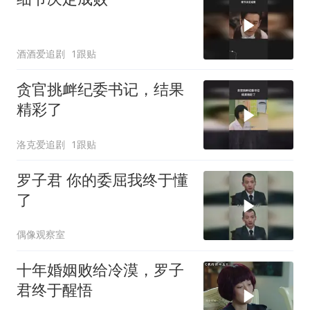
酒酒爱追剧
1跟贴
贪官挑衅纪委书记，结果
精彩了
洛克爱追剧
1跟贴
罗子君 你的委屈我终于懂
了
偶像观察室
十年婚姻败给冷漠，罗子
君终于醒悟