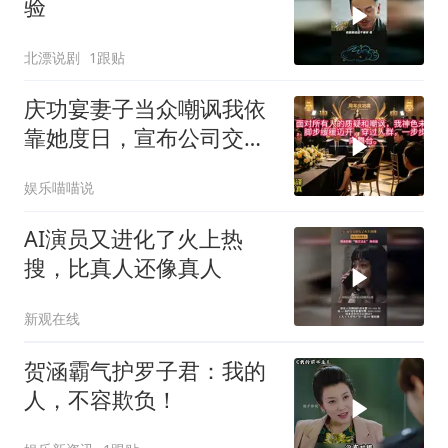
验
北漂说剧
1跟贴
庆功宴妻子当众嘲讽我依
靠她度日，宣布公司交给
副总负责，我说了
娱乐喵喵说
AI演员又进化了火上热
搜，比真人还像真人
新观在线
贺涵霸气护罗子君：我的
人，不容欺负！