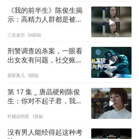
《我的前半生》陈俊生揭
示：高精力人群都是被伺
候出来的
三农老历
54跟贴
刑警调查凶杀案，一眼看
出女友有问题，社交账号
成破案关键
探影酱儿
3跟贴
第 17 集 _ 唐晶硬刚陈俊
生：你对不起子君，我就
跟你死磕到底
柠檬说明星
1跟贴
没有男人能经得起这种考