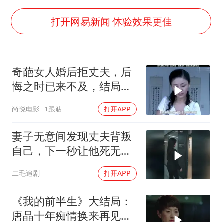
辽宁省深化扫黑除恶专项斗争
谢霆锋演唱会隔空祝王菲生日快乐
打开网易新闻 体验效果更佳
河南警方公开征集黑恶犯罪线索
WTT横滨冠军赛女单四强国乒占三席
奇葩女人婚后拒丈夫，后
浙江省发出今年第2号指挥长令
悔之时已来不及，结局令
一周大涨超7% 金价为何突然上涨
人唏嘘不已
尚悦电影
1跟贴
打开APP
乐享全民健身 共筑健康中国
妻子无意间发现丈夫背叛
自己，下一秒让他死无葬
身之地！
二毛追剧
打开APP
《我的前半生》大结局：
唐晶十年痴情换来再见，