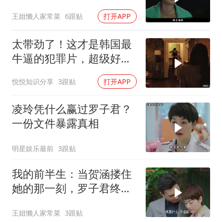
贺涵罗子君终成眷属？
王姐懒人家常菜
6跟贴
打开APP
太带劲了！这才是韩国最
牛逼的犯罪片，超级好
看，人不能太贪！
悦悦知识分享
3跟贴
打开APP
凌玲凭什么赢过罗子君？
一份文件暴露真相
明星娱乐最前
3跟贴
我的前半生：当贺涵搂住
她的那一刻，罗子君终于
撕掉了前半生的标签
王姐懒人家常菜
3跟贴