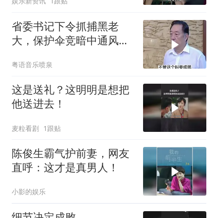
娱乐新资讯
1跟贴
省委书记下令抓捕黑老
大，保护伞竞暗中通风报
信，不料被当场抓住
粤语音乐喷泉
这是送礼？这明明是想把
他送进去！
麦粒看剧
1跟贴
陈俊生霸气护前妻，网友
直呼：这才是真男人！
小影的娱乐
细节决定成败