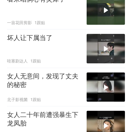
一亩花田剪影
1跟贴
坏人让下属当了
哇塞剧达人
1跟贴
女人无意间，发现了丈夫
的秘密
北子影视菌
1跟贴
女人二十年前遭强暴生下
龙凤胎