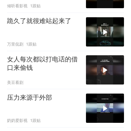
倾听看影视
1跟贴
跪久了就很难站起来了
万里侃剧
1跟贴
女人每次都以打电话的借
口来偷钱
美豆看剧
压力来源于外部
奶奶爱影视
1跟贴