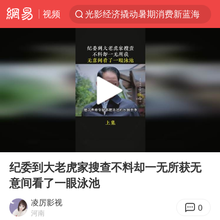
视频
光影经济撬动暑期消费新蓝海
“白海豚”逼近 上海危险区域已转移3.03万人
“伊斯兰版北约”出现
“白海豚”最新位置公布
外国游客的“中国游三件套”火了
上海大部迎大暴雨
以军士兵把枪口对准中国记者
00:00
00:55
白海豚在海上打了个结
Play
Ent
full
2026年7月份居民消费价格同比上涨0.5%
纪委到大老虎家搜查不料却一无所获无
意间看了一眼泳池
方桃子代言广告视频已下架
浙江海域将现5到8米巨浪到狂浪
凌厉影视
0
河南