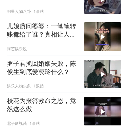
君着想
明星人物八卦
1跟贴
儿媳质问婆婆：一笔笔转
账都给了谁？真相让人沉
默
阿芒娱乐说
罗子君挽回婚姻失败，陈
俊生到底爱凌玲什么？
娱乐人物头条
1跟贴
校花为报答救命之恩，竟
然这么做
北子影视菌
1跟贴