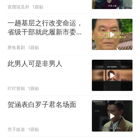
宣熠说瓜卦
1跟贴
一趟基层之行改变命运，
省级干部就此履新市委书
记
胖鱼看剧
1跟贴
此男人可是非男人
吖吖剪辑
1跟贴
贺涵表白罗子君名场面
兜子娱楽
1跟贴