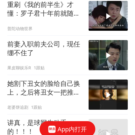
重刷《我的前半生》才
懂：罗子君十年前就随手
给了情绪价值
普陀动物世界
前妻入职前夫公司，现任
绷不住了
果皮聊娱乐R
1跟贴
她割下丑女的脸给自己换
上，之后将丑女一把推下
悬崖
老婆饼追剧
1跟贴
讲真，是球网先动手
App内打开
的！！！