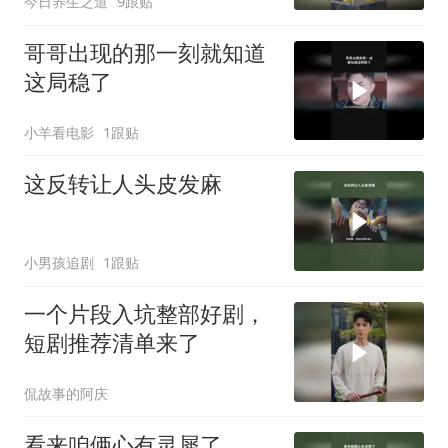
今日养生之道
9跟贴
哥哥出现的那一刻就知道
这局稳了
小羊看电影
1跟贴
这反转让人头皮发麻
小男孩追剧
1跟贴
一个片段入坑整部好剧，
短剧推荐清单来了
侃故事的阿庆
看来咱俩心有灵犀了