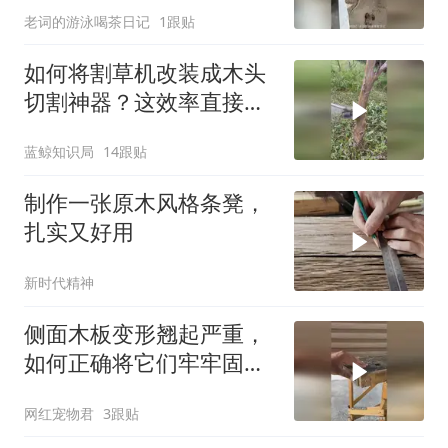
老词的游泳喝茶日记
1跟贴
如何将割草机改装成木头
切割神器？这效率直接翻
10倍！
蓝鲸知识局
14跟贴
制作一张原木风格条凳，
扎实又好用
新时代精神
侧面木板变形翘起严重，
如何正确将它们牢牢固定
起来？
网红宠物君
3跟贴