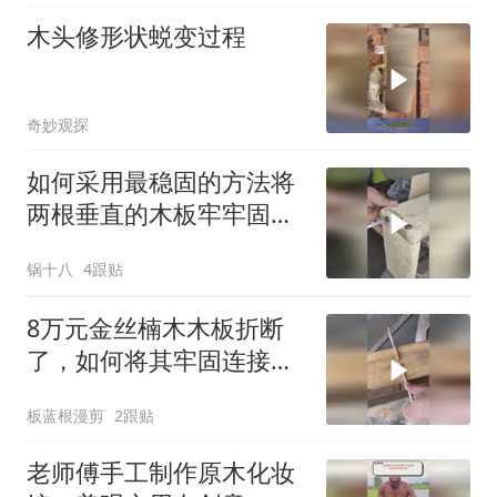
木头修形状蜕变过程
奇妙观探
如何采用最稳固的方法将
两根垂直的木板牢牢固定
在一起？
锅十八
4跟贴
8万元金丝楠木木板折断
了，如何将其牢固连接起
来？
板蓝根漫剪
2跟贴
老师傅手工制作原木化妆