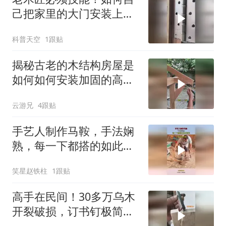
己把家里的大门安装上
去？
科普天空
1跟贴
揭秘古老的木结构房屋是
如何如何安装加固的高级
技术！
云游兄
4跟贴
手艺人制作马鞍，手法娴
熟，每一下都搭的如此精
准！
笑星赵铁柱
1跟贴
高手在民间！30多万乌木
开裂破损，订书钉极简修
复太惊艳