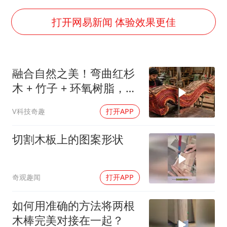
白海豚5次眼壁置换
浙江海域将现5到8米巨浪到狂浪
打开网易新闻 体验效果更佳
曝美下令调查弹药库存信息遭泄露事件
日本连续发生两次地震
融合自然之美！弯曲红杉
方桃子代言广告视频已下架
木 + 竹子 + 环氧树脂，
构建更高水平的全民健身公共服务体系
DIY自制桌子惊艳全场
V科技奇趣
打开APP
切割木板上的图案形状
奇观趣闻
打开APP
如何用准确的方法将两根
木棒完美对接在一起？