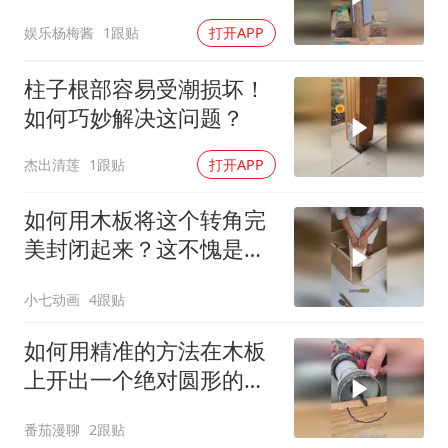
娱乐杨梅酱
1跟贴
打开APP
柱子根部容易受潮损坏！
如何巧妙解决这问题？
杰出清莲
1跟贴
打开APP
如何用木板将这个转角完
美封闭起来？这不愧是老
师傅手艺啊！
小七动画
4跟贴
如何用精准的方法在木板
上开出一个绝对圆形的木
孔？
番茄漫聊
2跟贴