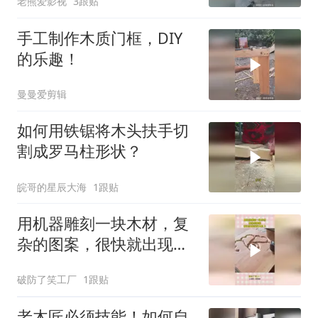
老熊爱影视
3跟贴
手工制作木质门框，DIY
的乐趣！
曼曼爱剪辑
如何用铁锯将木头扶手切
割成罗马柱形状？
皖哥的星辰大海
1跟贴
用机器雕刻一块木材，复
杂的图案，很快就出现在
木材上！
破防了笑工厂
1跟贴
老木匠必须技能！如何自