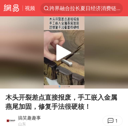
视频
上海轨交全网络地面高架区段限速运行
白海豚逼近浙闽沿海
拜登前列腺癌恶化
上海暴雨红色预警
斯诺克中国公开赛刘宏宇击败霍金斯
2026年7月份居民消费价格同比上涨0.5%
伯克希尔净买入约200亿美元股票
00:00
00:15
“伊斯兰版北约”出现
Play
Ent
full
武契奇会见泽连斯基有何意图
木头开裂差点直接报废，手工嵌入金属
燕尾加固，修复手法很硬核！
上海大部迎大暴雨
台铃电动车仅骑一年就断电趴窝
搞笑趣趣事
1
山东