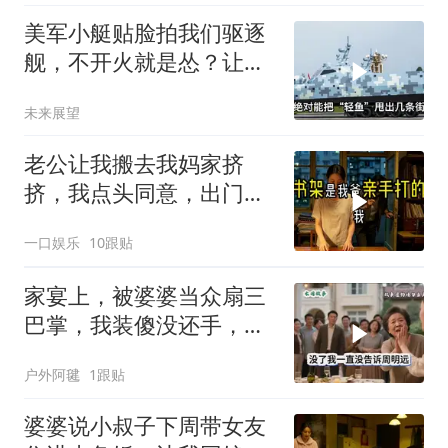
美军小艇贴脸拍我们驱逐
舰，不开火就是怂？让印
度来教你怎么丢人
未来展望
老公让我搬去我妈家挤
挤，我点头同意，出门时
顺手带走了3本房产证和2
一口娱乐
10跟贴
把车钥匙
家宴上，被婆婆当众扇三
巴掌，我装傻没还手，悄
悄卖别墅搬家，8天后丈
户外阿毽
1跟贴
夫全家10人被新户主请出
家门
婆婆说小叔子下周带女友