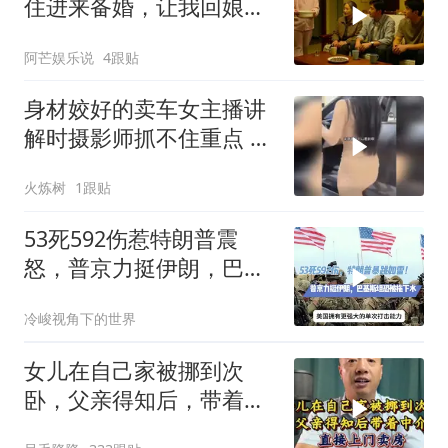
住进来备婚，让我回娘家
住2个月，我点头
阿芒娱乐说
4跟贴
身材姣好的卖车女主播讲
解时摄影师抓不住重点 女
主播当场怒斥
火炼树
1跟贴
53死592伤惹特朗普震
怒，普京力挺伊朗，巴恐
被牵连
冷峻视角下的世界
女儿在自己家被挪到次
卧，父亲得知后，带着中
介直接上门卖房