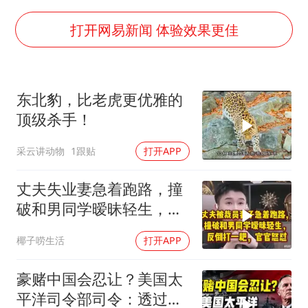
号召领导带头休假 是大家不想休吗
律师称“梅姨”若满75岁或不适用死刑
打开网易新闻 体验效果更佳
《歌手》歌王之战帮唱嘉宾官宣
“梅姨”准确年龄仍未知
东北豹，比老虎更优雅的
南昌一规划馆现“阴间座椅”字样
顶级杀手！
上海一酒店房间爬满床虱 住客反被怼
采云讲动物
1跟贴
打开APP
中国经济展现强大韧性和活力
丈夫失业妻急着跑路，撞
破和男同学暧昧轻生，反
倒打一耙官官怒怼
椰子唠生活
打开APP
豪赌中国会忍让？美国太
平洋司令部司令：透过实