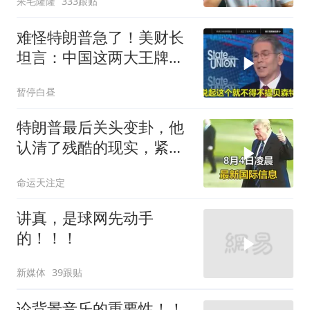
呆毛隆隆
333跟贴
难怪特朗普急了！美财长
坦言：中国这两大王牌，
彻底锁死美国咽喉
暂停白昼
特朗普最后关头变卦，他
认清了残酷的现实，紧急
下令美军停止行动
命运天注定
讲真，是球网先动手
的！！！
新媒体
39跟贴
论背景音乐的重要性！！