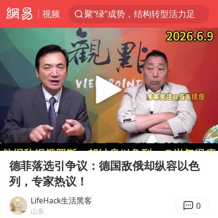
视频
聚“绿”成势，结构转型活力足
80后女柜员逆袭成4200亿银行副行长
多地要求领导干部带头休假
四川资阳市原市长王善平被判11年
金饰克价大幅跳涨
24小时不关空调 电费会更低吗
郑国霖回应去景区上班被保安拦下
00:00
11:09
浙江舟山21条水上客运航线停航
Play
Ent
full
空调发明出来竟然不是为了给人降温
德菲落选引争议：德国敌俄却纵容以色
列，专家热议！
今年4位周星驰电影配角去世
中国五箭齐发反制美国
LifeHack生活黑客
0
山东