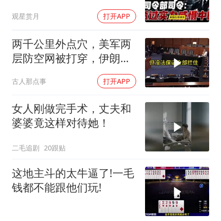
力威慑中国
观星赏月
打开APP
两千公里外点穴，美军两
层防空网被打穿，伊朗亮
出的新家伙让五角大楼坐
古人那点事
打开APP
不住了
女人刚做完手术，丈夫和
婆婆竟这样对待她！
二毛追剧
20跟贴
这地主斗的太牛逼了!一毛
钱都不能跟他们玩!