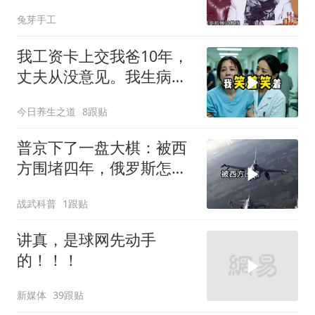
兔芽手工
我工资卡上交我爸10年，
丈夫从没意见。我生病住
院急需手术费时
今日养生之道
8跟贴
普京下了一盘大棋：被西
方围堵四年，俄罗斯怎么
反倒打出了国运翻盘？
战武科普
1跟贴
讲真，是球网先动手
的！！！
新媒体
39跟贴