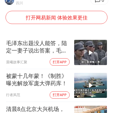
U17国足点球大战淘汰河床晋级决赛
0
四川
东航：国内客票提前14天免费退改
打开网易新闻 体验效果更佳
日本试射“战斧”导弹，国防部回应
中国女篮70-67险胜尼日利亚女篮
名创优品回应女子吐槽内裤质量差
毛泽东出题没人能答，陆
夯实基础开新局
定一妻子说出答案，毛主
席听后高兴异常
晨曦故事汇聚
打开APP
被蒙十几年蒙！《制胜》
曝光解放军庞大弹药库！
行者风范
打开APP
清晨8点北京大兴机场，