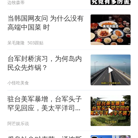
边牧森蒂
当韩国网友问 为什么没有
高端中国菜 时
呆毛隆隆
503跟贴
台军封桥演习，为何岛内
民众先炸锅？
小怪吃美食
驻台美军暴增，台军头子
罕见回应，美太平洋司令
不装了！
阿芒娱乐说