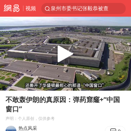
视频
泉州市委书记张毅恭被查
台风白海豚已进入24小时警戒线
胜宏科技：股票交易异常波动
“秋天的第一杯奶茶”6岁了
四川宜宾市高县4.9级地震致1人死亡
上海：台风白海豚或将带来龙卷风
中巨芯：上半年归母净利润1405.77万元
00:00
05:15
国乒男单横滨冠军赛全军覆没
Play
Ent
full
38岁演员求职万岁山NPC成功
不敢轰伊朗的真原因：弹药窟窿+“中国
窗口”
胡彦斌获《歌手2026》歌王
声明：个人原创，仅供参考
美股存储板块集体大跌
热点风采