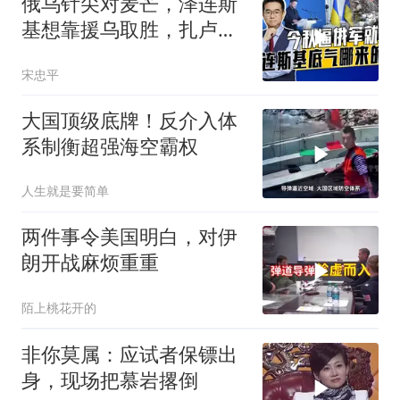
俄乌针尖对麦芒，泽连斯
基想靠援乌取胜，扎卢日
内道出乌军真相
宋忠平
大国顶级底牌！反介入体
系制衡超强海空霸权
人生就是要简单
两件事令美国明白，对伊
朗开战麻烦重重
陌上桃花开的
非你莫属：应试者保镖出
身，现场把慕岩撂倒