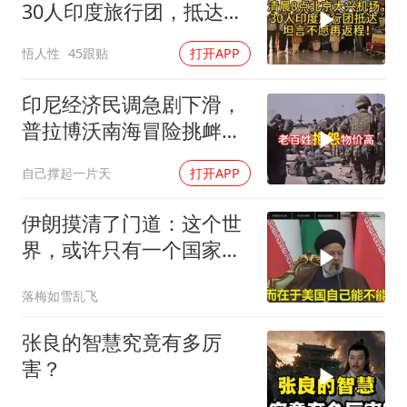
30人印度旅行团，抵达，
坦言不愿再返程！
悟人性
45跟贴
打开APP
印尼经济民调急剧下滑，
普拉博沃南海冒险挑衅中
国
自己撑起一片天
打开APP
伊朗摸清了门道：这个世
界，或许只有一个国家，
能够“管住”美国
落梅如雪乱飞
张良的智慧究竟有多厉
害？