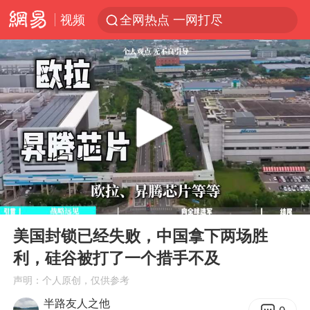
视频
全网热点 一网打尽
00:00
08:10
Play
Ent
full
美国封锁已经失败，中国拿下两场胜
利，硅谷被打了一个措手不及
声明：个人原创，仅供参考
半路友人之他