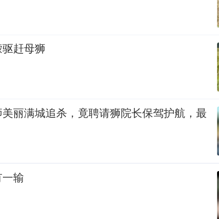
獴驱赶母狮
狮美丽满城追杀，竟聘请狮院长保驾护航，最
有一输