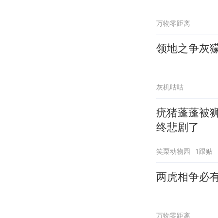
万物零距离
领地之争灰
灰机咕咕
疣猪蓬蓬被
终悲剧了
笑栗动物园
1跟贴
两虎相争必
万物零距离