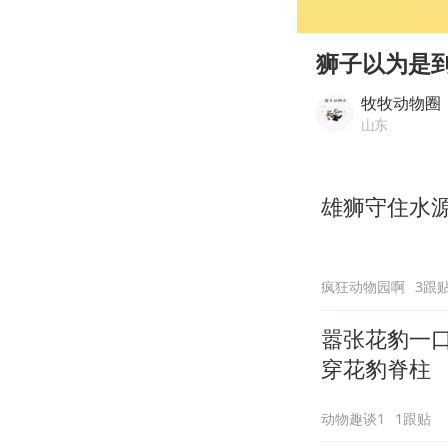
00:00
Play
狮子以为是
牧牧动物圈
山东
雄狮守住水
疯狂动物园啊
3跟
嚣张花豹一
穿花豹脊柱
动物趣谈1
1跟贴