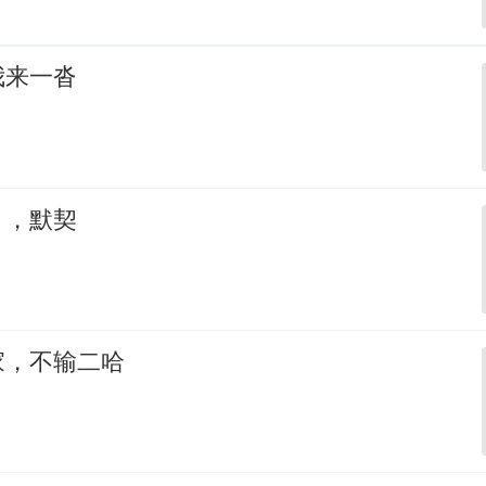
我来一沓
，，默契
家，不输二哈