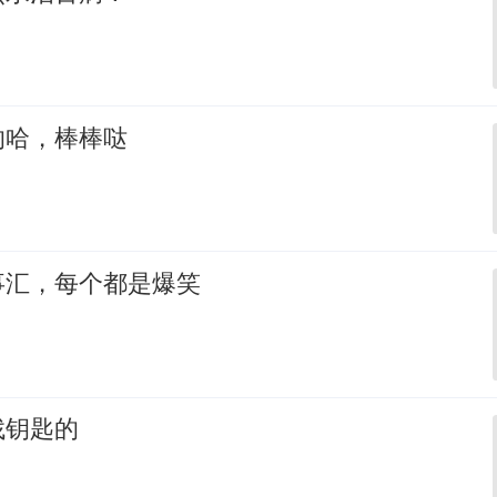
的哈，棒棒哒
事汇，每个都是爆笑
找钥匙的