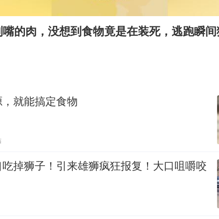
985博士后被曝在妻子孕期出轨后续
公司“上四休三”但要降薪1000元
到嘴的肉，没想到食物竟是在装死，逃跑瞬间
OpenAI为免费用户升级GPT-5.6 Luna
47岁妈妈突然产女 26岁女儿：很震惊
97岁英国奶奶飞上天再破吉尼斯纪录
“中国蔬菜之乡”最高温达41.8℃
源，就能搞定食物
如何把百年大党建设得更加坚强有力？
贴
口吃掉狮子！引来雄狮疯狂报复！大口咀嚼咬