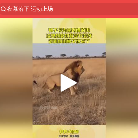
夜幕落下 运动上场
泰交通部副部长回应中国人遭歧视手势
改名后的“青海拉面”店
段绚竞因公牺牲 年仅44岁
1岁宝宝碰坏纸巾盒 宝妈被索赔924元
女子开一天一夜空调后二氧化碳中毒
男子结婚8年3个女儿均非亲生
“空调24小时开着更省电”不实
“不建议大家买深色蛋糕”
台风白海豚逼近 暴雨大暴雨来袭
男子杀人后逃进深山21年活得像野人