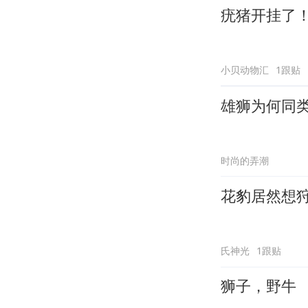
疣猪开挂了
小贝动物汇
1跟贴
雄狮为何同
时尚的弄潮
花豹居然想
氏神光
1跟贴
狮子，野牛