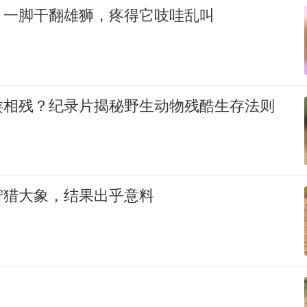
！一脚干翻雄狮，疼得它吱哇乱叫
类相残？纪录片揭秘野生动物残酷生存法则
狩猎大象，结果出乎意料