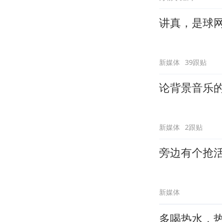
讲真，是球
新媒体
39跟贴
论背景音乐
新媒体
2跟贴
旁边有个抢
新媒体
多喝热水，