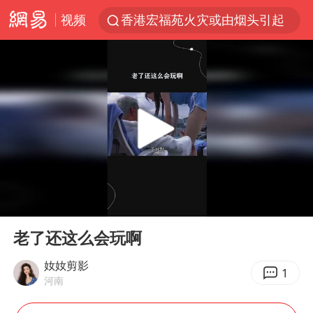
视频
香港宏福苑火灾或由烟头引起
浙江台州《告全体市民书》
伊斯兰版北约来了吗
四川宜宾3.4级地震
网约车司机充电时猝死保险拒赔
陕西柞水泥石流已致2死 仍有1人失联
泰国初中生饮弹自尽前开了26枪
00:00
00:20
多所高校取消艺考
Play
Ent
full
云南一地村民过火把节意外灼伤16人
老了还这么会玩啊
店主称换“青海拉面”招牌后生意更好
奻奻剪影
1
河南
上半年国内居民出游人次34.63亿