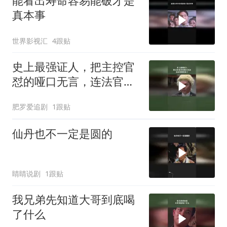
能看出寿命容易能破才是
真本事
世界影视汇
4跟贴
史上最强证人，把主控官
怼的哑口无言，连法官都
惊呆了
肥罗爱追剧
1跟贴
仙丹也不一定是圆的
睛睛说剧
1跟贴
我兄弟先知道大哥到底喝
了什么