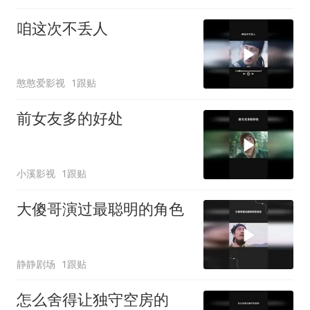
咱这次不丢人
憨憨爱影视
1跟贴
前女友多的好处
小溪影视
1跟贴
大傻哥演过最聪明的角色
静静剧场
1跟贴
怎么舍得让独守空房的