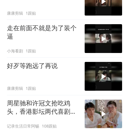
康康剪辑
1跟贴
走在前面不就是为了装个
逼
小海看剧
1跟贴
好歹等跑远了再说
康康剪辑
1跟贴
周星驰和许冠文抢吃鸡
头，香港影坛两代喜剧之
王交接！
记录生活日常阿蜴
108跟贴