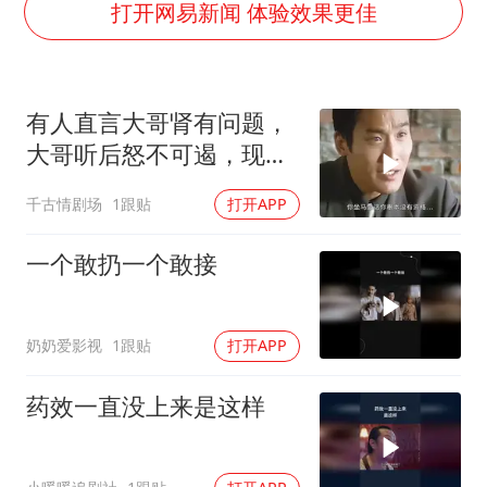
22岁女生独闯南太行失联12天
打开网易新闻 体验效果更佳
薛之谦杭州站演唱会取消
张本智和：零封向鹏不意外
有人直言大哥肾有问题，
今年第二强台风将带来多大影响
大哥听后怒不可遏，现场
“准2万亿”之城点名支持三所大学
局面剑拔弩张
千古情剧场
1跟贴
打开APP
习近平心系体育强国建设
一个敢扔一个敢接
奶奶爱影视
1跟贴
打开APP
药效一直没上来是这样