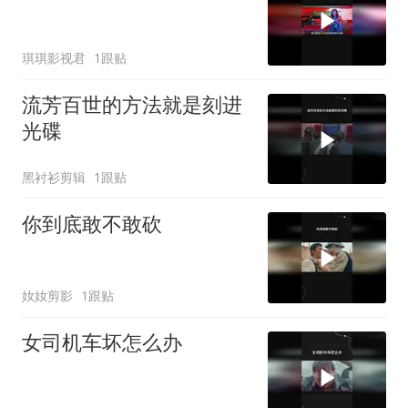
琪琪影视君
1跟贴
流芳百世的方法就是刻进
光碟
黑衬衫剪辑
1跟贴
你到底敢不敢砍
奻奻剪影
1跟贴
女司机车坏怎么办