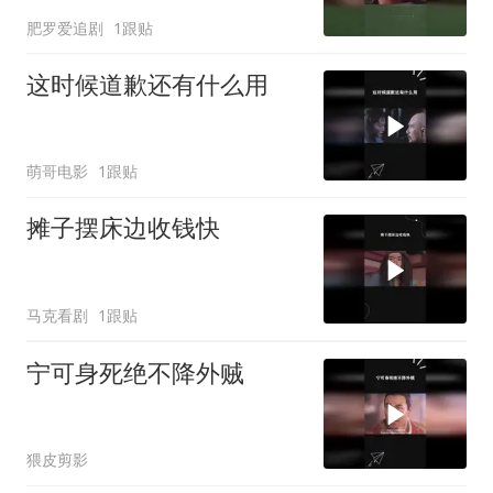
肥罗爱追剧
1跟贴
这时候道歉还有什么用
萌哥电影
1跟贴
摊子摆床边收钱快
马克看剧
1跟贴
宁可身死绝不降外贼
猥皮剪影