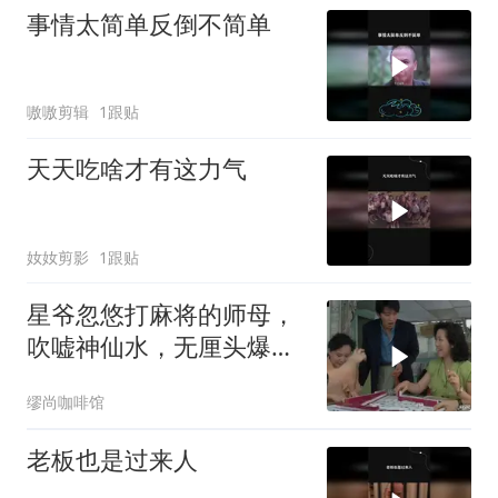
事情太简单反倒不简单
嗷嗷剪辑
1跟贴
天天吃啥才有这力气
奻奻剪影
1跟贴
星爷忽悠打麻将的师母，
吹嘘神仙水，无厘头爆笑
名场面
缪尚咖啡馆
老板也是过来人