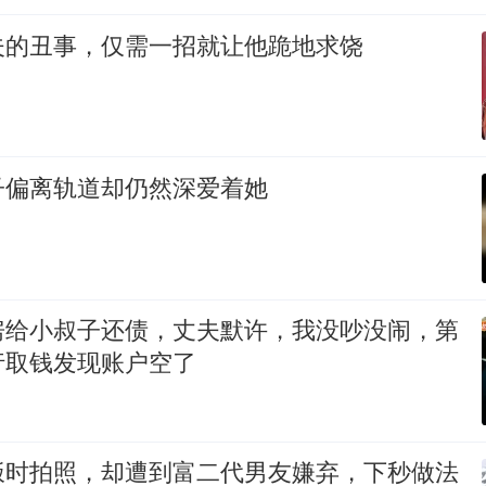
夫的丑事，仅需一招就让他跪地求饶
子偏离轨道却仍然深爱着她
房给小叔子还债，丈夫默许，我没吵没闹，第
行取钱发现账户空了
饭时拍照，却遭到富二代男友嫌弃，下秒做法