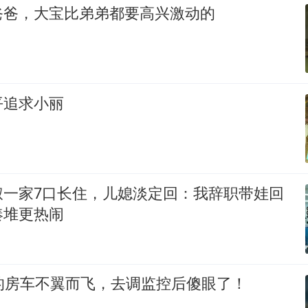
爸爸，大宝比弟弟都要高兴激动的
平追求小丽
叔一家7口长住，儿媳淡定回：我辞职带娃回
凑堆更热闹
的房车不翼而飞，去调监控后傻眼了！