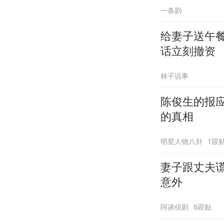
一条剧
给妻子送午餐
话立刻撤资
林子说事
陈俊生的报
的真相
明星人物八卦
1跟
妻子跟丈夫谎
意外
阿谈侦剧
6跟贴