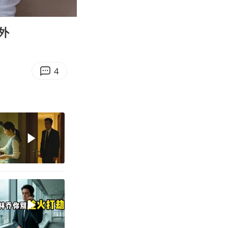
07:20
Enter
fullscreen
外
4