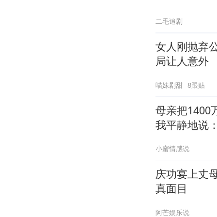
二毛追剧
女人刚抛弃
局让人意外
喵妹剧甜
8跟贴
母亲把140
我平静地说：
小蜜情感说
庆功宴上丈
真面目
阿芒娱乐说