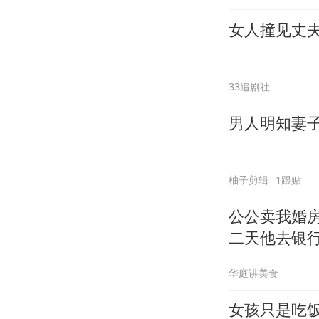
女人撞见丈
33追剧社
男人明知妻
柚子剪辑
1跟贴
公公卖我婚
二天他去银
华庭讲美食
女孩只是吃