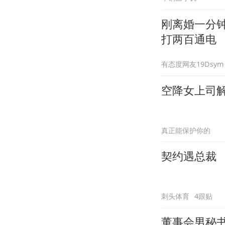
刚离婚一分
打两百通电
有态度网友19Dsym
空降女上司
真正能保护你的
契约遇总裁
刺头体育
4跟贴
董事会男秘书