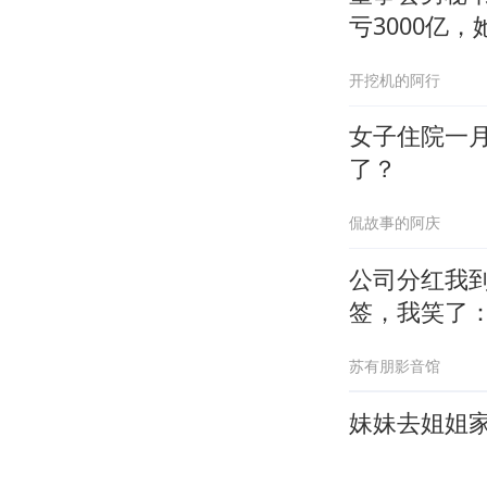
亏3000亿，
开挖机的阿行
女子住院一
了？
侃故事的阿庆
公司分红我到
签，我笑了
苏有朋影音馆
妹妹去姐姐