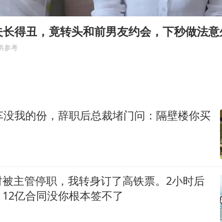
CIA被曝已秘密设立古巴工作组
我国编制完成新版全月地质图
夫长得丑，竟转头和前男友约会，下秒做法意
郑国霖回应去景区上班被保安拦下
供参考
深圳地面沉降致车辆损坏系谣言
外交部发言人就广岛核爆81周年等答记者问
首次证实！“胶球”存在
豪车没我的份，辞职后总裁堵门问：隔壁楼你买
东方甄选被判赔偿江小白30万元
奋进开新局 实干挑大梁
时被主管停职，我转身订了高铁票。2小时后
12亿合同没你根本签不了