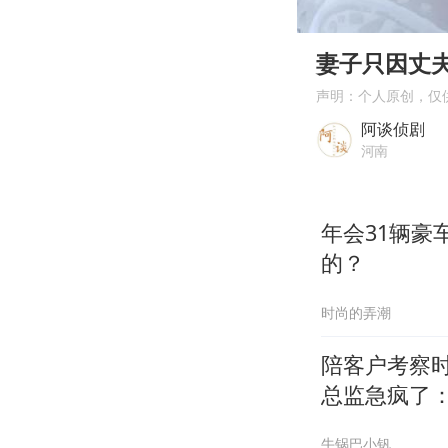
00:00
Play
妻子只因丈
声明：个人原创，仅
阿谈侦剧
河南
年会31辆
的？
时尚的弄潮
陪客户考察
总监急疯了：
牛锅巴小钒