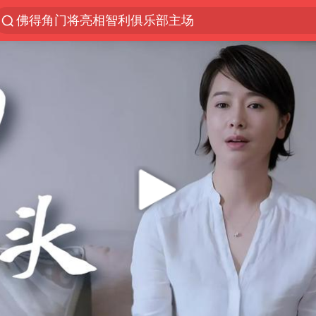
佛得角门将亮相智利俱乐部主场
以“新”破局 首发经济点亮城市消费活力
中方回应是否在太平洋海底开采稀土
陈熠被张本美和连扳三局逆转
看守所辅警收受10万获刑1年
宇树科技发行价格150.80元/股
U17国足1分钟轰2球
法国将禁止“未经同意的电话营销”
吉林一“温度计大楼”读数爆表
五粮液渠道价一箱上涨近百元
贵州轮胎子公司获美国退税8136万