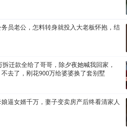
公务员老公，怎料转身就投入大老板怀抱，结
0万拆迁款全给了哥哥，除夕夜她喊我回家，
不去了，刚花900万给婆婆换了套别墅
母娘逼女婿千万，妻子变卖房产后终看清家人