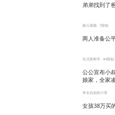
弟弟找到了
婉儿视频
7跟贴
两人准备公
生活新鲜市
44跟贴
公公宣布小
娘家，全家
来去自如的小章
女孩38万买