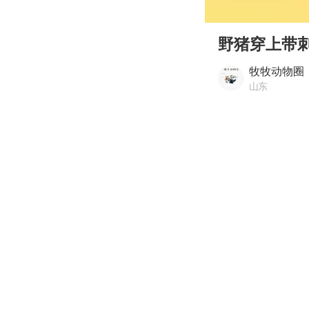
00:00
Play
野猪穿上带
牧牧动物圈
山东