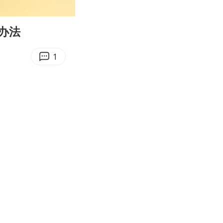
00:10
Enter
fullscreen
办法
1