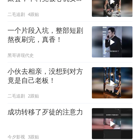
充车主！
二毛追剧
4跟贴
一个片段入坑，整部短剧
熬夜刷完，真香！
黑哥讲现代史
小伙去相亲，没想到对方
竟是自己老板！
二毛追剧
2跟贴
成功转移了歹徒的注意力
今夕影视
3跟贴