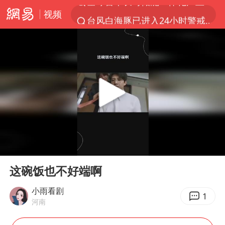
视频
台风白海豚已进入24小时警戒线
秋天的第一杯奶茶怎么选
上海：台风白海豚或将带来龙卷风
四川宜宾高县4.9级地震致1死
中国女篮70-67险胜尼日利亚女篮
中巨芯：上半年归母净利润1405.77万元
38岁演员求职万岁山NPC成功
00:00
00:32
胜宏科技：股票交易异常波动
Play
Ent
full
国乒男单横滨冠军赛全军覆没
这碗饭也不好端啊
胡彦斌获《歌手2026》歌王
小雨看剧
1
河南
U17国足三连胜晋级明日之星半决赛