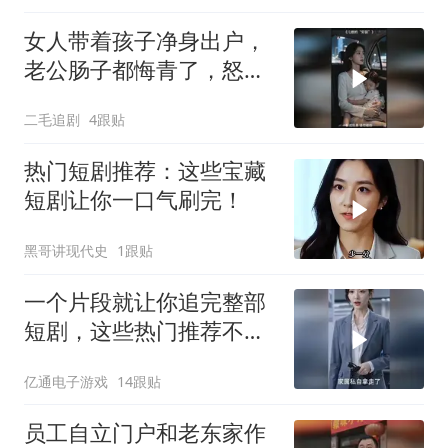
女人带着孩子净身出户，
老公肠子都悔青了，怒骂
自己亲妈！
二毛追剧
4跟贴
热门短剧推荐：这些宝藏
短剧让你一口气刷完！
黑哥讲现代史
1跟贴
一个片段就让你追完整部
短剧，这些热门推荐不容
错过
亿通电子游戏
14跟贴
员工自立门户和老东家作