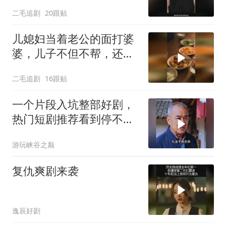
二毛追剧
20跟贴
儿媳妇当着老公的面打婆
婆，儿子不但不帮，还助
纣为虐！
二毛追剧
16跟贴
一个片段入坑整部好剧，
热门短剧推荐看到停不下
来
游玩峡谷之巅
复仇爽剧来袭
逸辰好剧