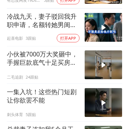
有态度网友19Dsym
5跟贴
打开APP
离婚
冷战九天，妻子驳回我升
职申请，名额转她男闺
蜜，我转身办妥1件事
起喜电影
3跟贴
打开APP
小伙被7000万大奖砸中，
手握巨款底气十足买房不
问价！
二毛追剧
24跟贴
一集入坑！这些热门短剧
让你欲罢不能
刺头体育
5跟贴