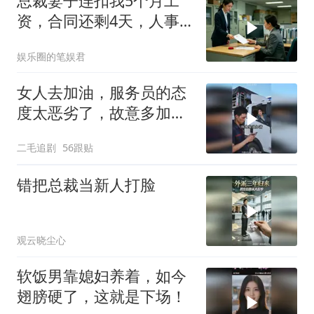
总裁妻子连扣我5个月工
资，合同还剩4天，人事
通知涨薪续签，我
娱乐圈的笔娱君
女人去加油，服务员的态
度太恶劣了，故意多加油
多收钱！
二毛追剧
56跟贴
错把总裁当新人打脸
观云晓尘心
软饭男靠媳妇养着，如今
翅膀硬了，这就是下场！