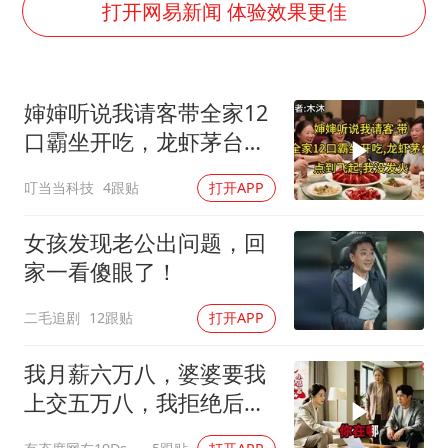
美股存储板块集体大跌
打开网易新闻 体验效果更佳
东航：国内客票提前14天免费退改
名创优品回应女子吐槽内裤质量差
婶婶听说我请客带全家12
日本试射“战斧”导弹，国防部回应
口霸坐开吃，龙虾茅台点
夯实基础开新局
到飞起，我没发
叮当当科技
4跟贴
打开APP
女孩发现老公出问题，回
家一看傻眼了！
二毛追剧
12跟贴
打开APP
我月薪六万八，婆婆要我
上交五万八，我拒绝后她
换了门锁，12天后我决意