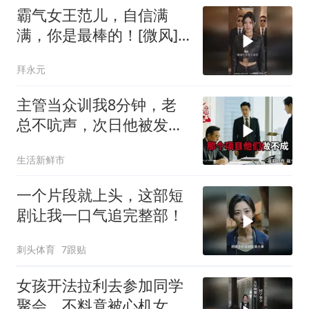
霸气女王范儿，自信满
满，你是最棒的！[微风]
[微风]
拜永元
主管当众训我8分钟，老
总不吭声，次日他被发配
4座郊区仓库
生活新鲜市
一个片段就上头，这部短
剧让我一口气追完整部！
刺头体育
7跟贴
女孩开法拉利去参加同学
聚会，不料竟被心机女冒