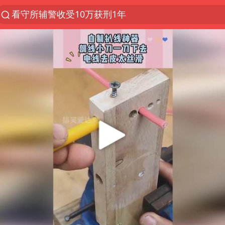
看守所辅警收受10万获刑1年
以“新”破局 首发经济点亮城市消费活力
中方回应是否在太平洋海底开采稀土
佛得角门将亮相智利俱乐部主场
陈熠叫医疗暂停被驳回 带伤遭逆转
深圳地面沉降致车辆损坏系谣言
多地要求领导干部带头休假
今年已有4位周星驰电影配角去世
法国下周开始禁止未经同意的电话营销
CIA被曝已秘密设立古巴工作组
我国编制完成新版全月地质图
外交部发言人就广岛核爆81周年等答记者问