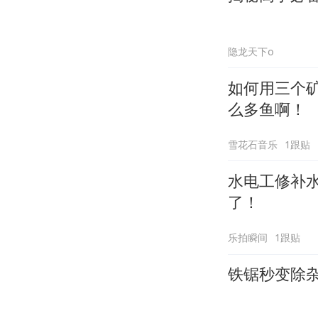
隐龙天下o
如何用三个
么多鱼啊！
雪花石音乐
1跟贴
水电工修补
了！
乐拍瞬间
1跟贴
铁锯秒变除杂