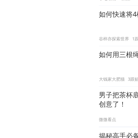
如何快速将
谷梓亦探索世界
1
如何用三根
大钱家大肥猫
3跟
男子把茶杯
创意了！
微微看点
揭秘高手必