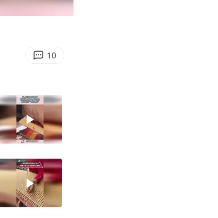
00:11
Enter
fullscreen
10