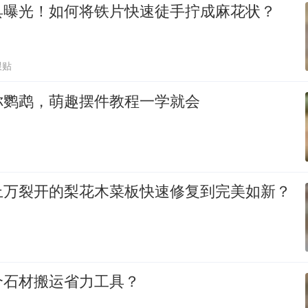
具曝光！如何将铁片快速徒手拧成麻花状？
跟贴
你鹦鹉，萌趣摆件教程一学就会
上万裂开的梨花木菜板快速修复到完美如新？
个石材搬运省力工具？