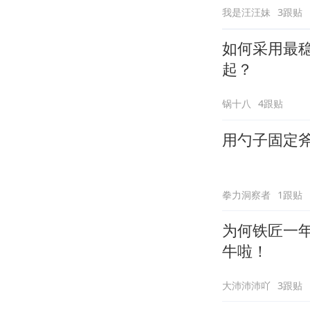
我是汪汪妹
3跟贴
如何采用最
起？
锅十八
4跟贴
用勺子固定
拳力洞察者
1跟贴
为何铁匠一年
牛啦！
大沛沛沛吖
3跟贴