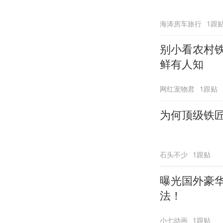
海涛房车旅行
1跟
别小看农村铁
鲜有人知
网红宠物君
1跟贴
为何顶级铁
石头不少
1跟贴
曝光国外豪
法！
小七动画
1跟贴