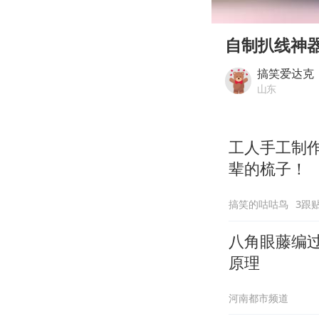
00:00
Play
自制扒线神
搞笑爱达克
山东
工人手工制
辈的梳子！
搞笑的咕咕鸟
3跟
八角眼藤编过程
原理
河南都市频道