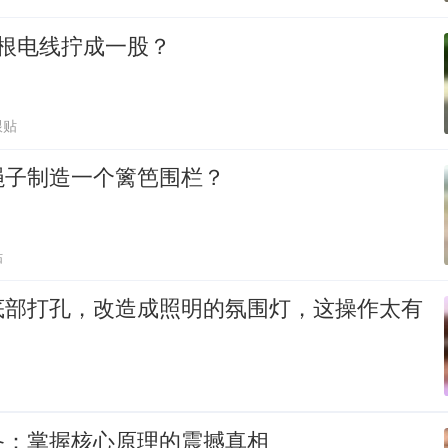
4根电线拧成一股？
跟贴
绳子制造一个篱笆围栏？
贴
底部打孔，改造成照明的氛围灯，这操作太有
备：掌握核心原理的震撼真相