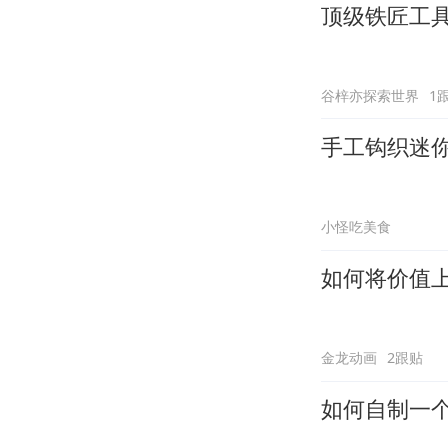
顶级铁匠工
谷梓亦探索世界
1
手工钩织迷
小怪吃美食
如何将价值
金龙动画
2跟贴
如何自制一