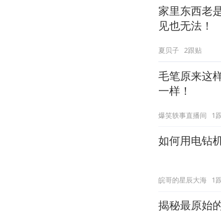
家里东西老
见也无法！
夏贝子
2跟贴
毛笔原来这
一样！
爆笑轶事直播间
1
如何用电钻
皖哥的星辰大海
1
揭秘最原始