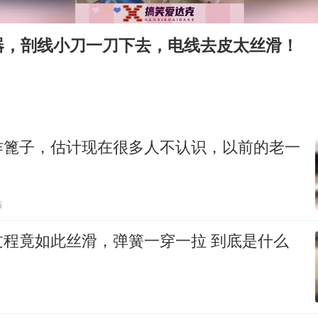
首次证实！“胶球”存在
器，剖线小刀一刀下去，电线去皮太丝滑！
感觉全东北都在等7号
泰国一女公务员妆容引争议 本人回应
U17国足1分钟轰2球
80后女柜员逆袭成4200亿银行副行长
作篦子，估计现在很多人不认识，以前的老一
27岁女子成组织卖淫集团主犯被通缉
奋进开新局 实干挑大梁
贴
竟如此丝滑，弹簧一穿一拉 到底是什么