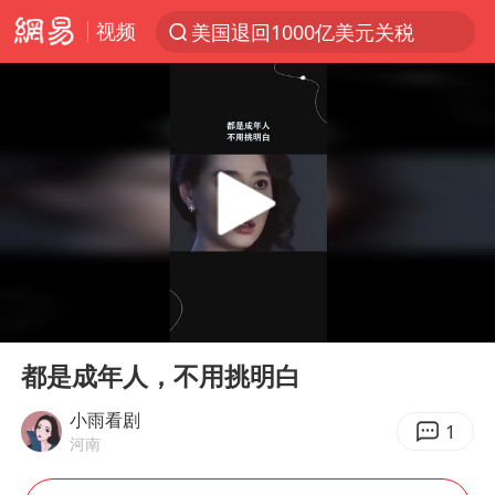
视频
美国退回1000亿美元关税
探寻“技能+”促就业创业新路
顾客结账把钱扔地上 服务员霸气扔回
38岁山东财大教授刘海明逝世
被泰航拒载中国乘客：免费改签没兑现
陕西柞水遭遇暴雨五千余户群众转移
银行午休1.5小时 留个窗口行不行
00:00
00:11
台风白海豚或在华东沿海登陆
Play
Ent
full
弹药库存告急 美军补货难
都是成年人，不用挑明白
沙特否认与胡塞武装举行会谈
小雨看剧
1
河南
如何把百年大党建设得更加坚强有力