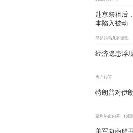
赴京祭祖后
本陷入被动
早起的鸟儿有饭吃
经济隐患浮
房产衫哥
特朗普对伊
聚焦热点内幕
16跟
美军向商船