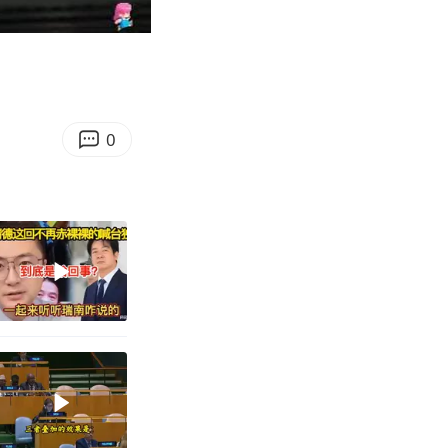
04:24
Enter
fullscreen
0