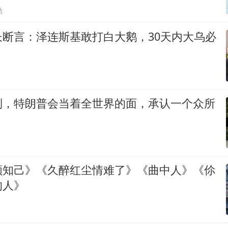
贴
长断言：泽连斯基敢打白大鹅，30天内大乌必
到，特朗普会当着全世界的面，承认一个众所
颜知己》《久醉红尘情难了》《曲中人》《伱
的人》