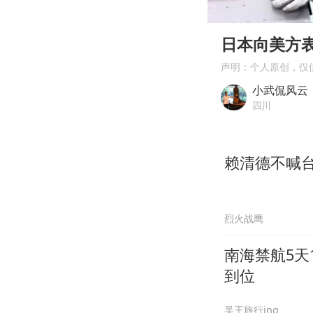
00:00
Play
日本向美方
声明：个人原创，仅
小武侃风云
四川
赖清德不喊
烈火战鹰
南海禁航5天
到位
吴王旅行ing