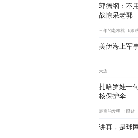
郭德纲：不
战惊呆老郭
三年的老核桃
6跟
美伊海上军
天边
扎哈罗娃一
核保护伞
宸宸的发明
1跟贴
讲真，是球