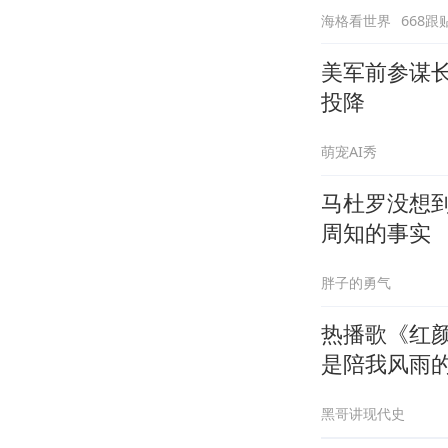
海格看世界
668跟
美军前参谋
投降
萌宠AI秀
马杜罗没想
周知的事实
胖子的勇气
热播歌《红
是陪我风雨
黑哥讲现代史