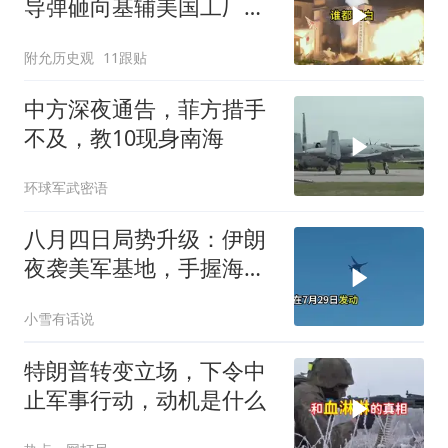
导弹砸向基辅美国工厂，
背后这步棋太狠了
附允历史观
11跟贴
中方深夜通告，菲方措手
不及，教10现身南海
环球军武密语
八月四日局势升级：伊朗
夜袭美军基地，手握海峡
筹码提出3000亿诉求
小雪有话说
特朗普转变立场，下令中
止军事行动，动机是什么