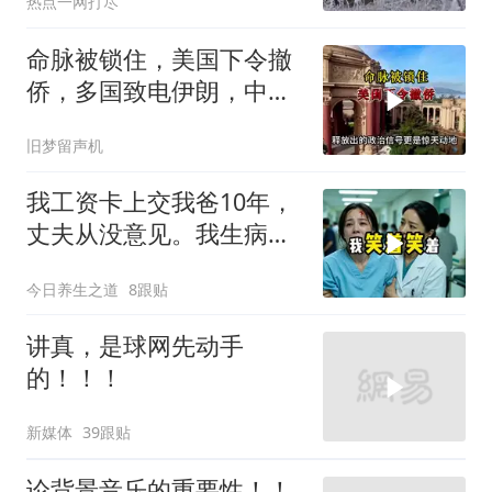
热点一网打尽
命脉被锁住，美国下令撤
侨，多国致电伊朗，中国
两大判断全部成真
旧梦留声机
我工资卡上交我爸10年，
丈夫从没意见。我生病住
院急需手术费时
今日养生之道
8跟贴
讲真，是球网先动手
的！！！
新媒体
39跟贴
论背景音乐的重要性！！