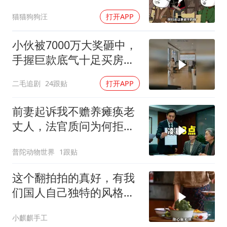
了？
猫猫狗狗汪
打开APP
小伙被7000万大奖砸中，
手握巨款底气十足买房不
问价！
二毛追剧
24跟贴
打开APP
前妻起诉我不赡养瘫痪老
丈人，法官质问为何拒不
履行赡养义务
普陀动物世界
1跟贴
这个翻拍拍的真好，有我
们国人自己独特的风格魅
力
小麒麒手工