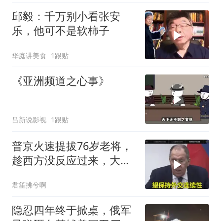
邱毅：千万别小看张安
乐，他可不是软柿子
华庭讲美食
1跟贴
《亚洲频道之心事》
吕新说影视
1跟贴
普京火速提拔76岁老将，
趁西方没反应过来，大鹅
外交要动真格了
君笙拂兮啊
隐忍四年终于掀桌，俄军