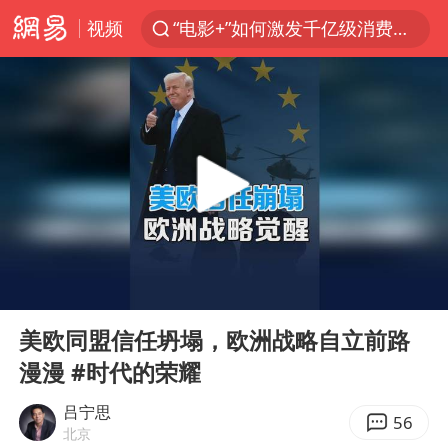
“电影+”如何激发千亿级消费新活力？
视频
福建省泉州市委书记张毅恭接受纪律审查和监察调查
台风白海豚已进入24小时警戒线
全球首个长时储能一体化产业园量产
U17国足点球大战淘汰河床晋级决赛
四川宜宾市高县4.9级地震致1人死亡
上海：台风白海豚或将带来龙卷风
00:00
05:06
名创优品回应女子吐槽内裤质量差
Play
Ent
“今天得有40℃了吧 为啥还不预警”
full
美欧同盟信任坍塌，欧洲战略自立前路
中国女篮70-67险胜尼日利亚女篮
漫漫 #时代的荣耀
秋天的第一杯奶茶到底有多火
吕宁思
56
北京
东航：国内客票提前14天免费退改