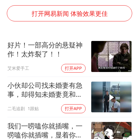
国防部：坚决反制任何闹海挑衅图谋
打开网易新闻 体验效果更佳
日本试射“战斧”导弹，国防部回应
胡彦斌韩磊 谁帮谁
好片！一部高分的悬疑神
胡彦斌获《歌手2026》歌王
作！太炸裂了！！
38岁演员求职万岁山NPC成功
艾米爱手工
打开APP
夯实基础开新局
小伙却公司找未婚妻有急
事，却得知未婚妻竟和别
人订婚！
二毛追剧
1跟贴
打开APP
我们一唠嗑你就插嘴，一
唠嗑你就插嘴，显着你