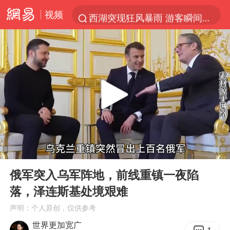
视频
西湖突现狂风暴雨 游客瞬间被浇透
隔20米开高仿奶茶店被判赔35万元
新疆景区自驾服务费改为按车收费
多家A股公司收到美国关税退款
“不怕六爷挂得多 就怕六爷挂一颗”
视频丨中国东方电气集团原党组副书记、董事宋致远被查
直击东北超：哈尔滨vs通辽
00:00
00:59
香港宏福苑火灾或由烟头引起
Play
Ent
full
白海豚将正面袭击贯穿浙江
俄军突入乌军阵地，前线重镇一夜陷
落，泽连斯基处境艰难
36岁男演员成景区NPC后人气爆棚
声明：个人原创，仅供参考
几元成本的AI广告导致千万市值蒸发
世界更加宽广