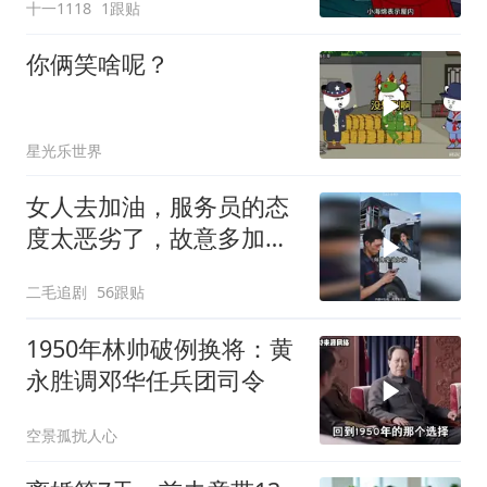
十一1118
1跟贴
你俩笑啥呢？
星光乐世界
女人去加油，服务员的态
度太恶劣了，故意多加油
多收钱！
二毛追剧
56跟贴
1950年林帅破例换将：黄
永胜调邓华任兵团司令
空景孤扰人心