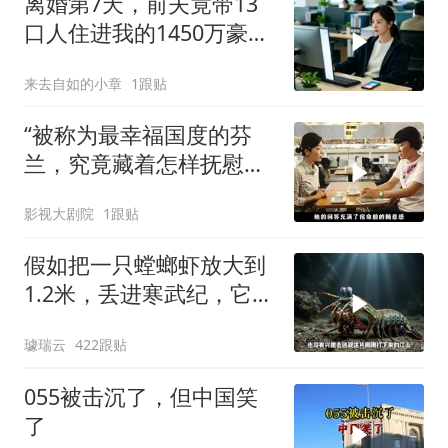
离婚第7天，前夫竟带13
口人住进我的1450万豪
宅，一开门全傻眼
来去自如的小章
1跟贴
“被称为最幸福国度的芬
兰，究竟藏着怎样抚慰人
心的烟火气
影视大剧院
1跟贴
假如把一只螳螂虾放大到
1.2米，丢进寒武纪，它能
战胜当代霸主吗
璩瑞云
422跟贴
055被击沉了，但中国笑
了