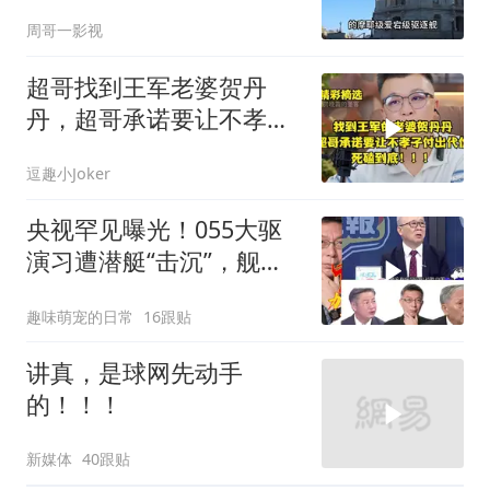
周哥一影视
超哥找到王军老婆贺丹
丹，超哥承诺要让不孝子
付出代价，死磕到底
逗趣小Joker
央视罕见曝光！055大驱
演习遭潜艇“击沉”，舰长
直言：前出就是送死
趣味萌宠的日常
16跟贴
讲真，是球网先动手
的！！！
新媒体
40跟贴