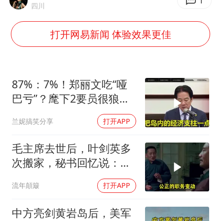
浙江台州《告全体市民书》
1
四川
梁家辉：到内地拍戏不是北上是回归
打开网易新闻 体验效果更佳
郑丽文：台湾从来没有“独立”过
酒店回应车内过夜被收150元
梁家辉百花奖演讲落泪
87%：7%！郑丽文吃“哑
人民的健康、体质、幸福一脉相承
巴亏”？麾下2要员很狼
狈，国民党未来堪忧
兰妮搞笑分享
打开APP
毛主席去世后，叶剑英多
次搬家，秘书回忆说：有
时一晚上能搬三次
流年顛簸
打开APP
中方亮剑黄岩岛后，美军