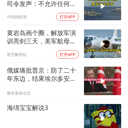
司令发声：不允许任何国
家主宰印太
许侶很机智
打开APP
黄岩岛画个圈，解放军演
训亮剑三天，美军航母从
南海跑了
星空解密站
打开APP
俄媒痛批普京：防了二十
年东边，结果埃尔多安把
后院抄了
聚焦最新动态
海绵宝宝解说3