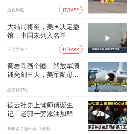
透视到底
打开APP
大结局将至，美国决定撤
馆，中国未列入名单
王同学来了
打开APP
黄岩岛画个圈，解放军演
训亮剑三天，美军航母从
南海跑了
星空解密站
德云社史上懒师傅诞生
记！老郭一旁添油加醋
茶喝多了睡不着
7跟贴