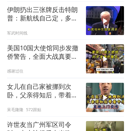
伊朗扔出三张牌反击特朗
普：新航线自己定，多国
保证不参战，海峡不回战
军武时间线
前状态
美国10国大使馆同步发撤
侨警告，全面大战真要来
了？
感谢过往
女儿在自己家被挪到次
卧，父亲得知后，带着中
介直接上门卖房
呆毛隆隆
572跟贴
许世友当广州军区司令