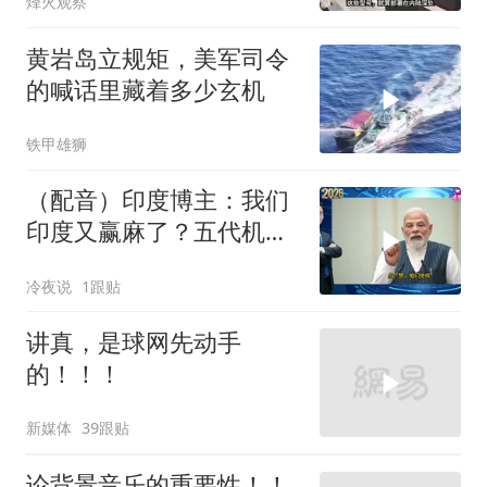
烽火观察
黄岩岛立规矩，美军司令
的喊话里藏着多少玄机
铁甲雄狮
（配音）印度博主：我们
印度又赢麻了？五代机还
没搞利索，六代机标签先
冷夜说
1跟贴
贴上了，欧洲还排着队求
合作
讲真，是球网先动手
的！！！
新媒体
39跟贴
论背景音乐的重要性！！