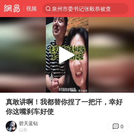
视频
泉州市委书记张毅恭被查
“电影+”如何激发千亿级消费新活力？
全球首个长时储能一体化产业园量产
台风白海豚加强
中国女篮70-67险胜尼日利亚女篮
四川宜宾高县4.9级地震致1死
名创优品回应女子吐槽内裤质量差
00:00
01:04
出口禁令驱动有色板块大涨
Play
Ent
full
秋天的第一杯奶茶到底有多火
真敢讲啊！我都替你捏了一把汗，幸好
你这嘴刹车好使
国防部：中国军队坚决反制任何闹海挑衅图谋
U17国足点球大战淘汰河床晋级决赛
碧天蓝钻
0
山东