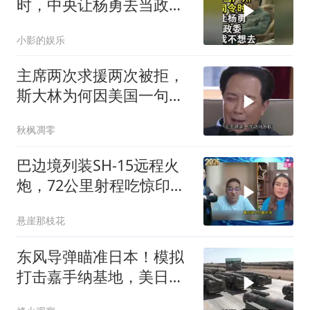
时，中央让杨勇去当政
委，杨勇说：我不想去
小影的娱乐
主席两次求援两次被拒，
斯大林为何因美国一句话
态度大转弯？
秋枫凋零
巴边境列装SH-15远程火
炮，72公里射程吃惊印度
媒体
悬崖那枝花
东风导弹瞄准日本！模拟
打击嘉手纳基地，美日敢
动武就挨打？