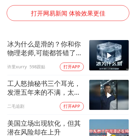
美股存储板块集体大跌
国乒男单横滨冠军赛全军覆没
打开网易新闻 体验效果更佳
38岁演员求职万岁山NPC成功
胡彦斌获《歌手2026》歌王
冰为什么是滑的？你和你
日本试射“战斧”导弹，国防部回应
物理老师,可能都答错了
胡彦斌韩磊 谁帮谁
170年!
许里xurry
598跟贴
打开APP
“今天得有40℃了吧 为啥还不预警”
夯实基础开新局
工人怒抽秘书三个耳光，
发泄五年来的不满，太解
气了！
二毛追剧
打开APP
美国立场出现软化，但其
潜在风险却在上升