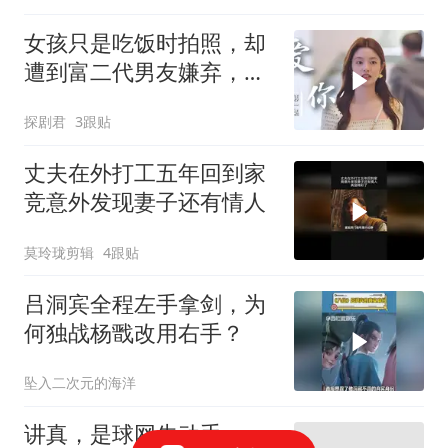
女孩只是吃饭时拍照，却
遭到富二代男友嫌弃，下
秒做法意外
探剧君
3跟贴
丈夫在外打工五年回到家
竞意外发现妻子还有情人
莫玲珑剪辑
4跟贴
吕洞宾全程左手拿剑，为
何独战杨戬改用右手？
坠入二次元的海洋
讲真，是球网先动手