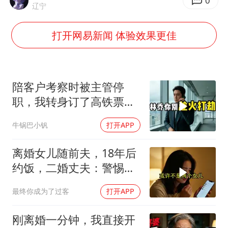
泰国一女公务员妆容引争议 本人回应
0
辽宁
中国养老床位“三连降”
打开网易新闻 体验效果更佳
法国下周开始禁止未经同意的电话营销
多地要求领导干部带头休假
女子利用漏洞0元薅走3000多件家电
陪客户考察时被主管停
贵州轮胎子公司获美国退税8136万
职，我转身订了高铁票。
2小时后总监急疯了：12
东方甄选被判赔偿江小白30万元
牛锅巴小钒
打开APP
亿合同没你根本签不了
奋进开新局 实干挑大梁
离婚女儿随前夫，18年后
约饭，二婚丈夫：警惕骗
局
最终你成为了过客
打开APP
刚离婚一分钟，我直接开