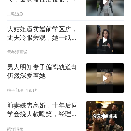
二毛追剧
大姑姐逼卖婚前学区房，
丈夫冷眼旁观，她一纸协
议让婆家傻眼
天鹅漫画说
男人明知妻子偏离轨道却
仍然深爱着她
柚子剪辑
1跟贴
前妻嫌穷离婚，十年后同
学会挽大款嘲笑，经理却
喊他李总
靓仔情感