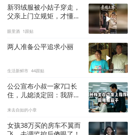
新羽绒服被小姑子穿走，
父亲上门立规矩，才懂亲
情要边界
眼里酒
1跟贴
两人准备公平追求小丽
生活新鲜市
44跟贴
公公宣布小叔一家7口长
住，儿媳淡定回：我辞职
带娃回娘家，全家凑堆更
来去自如的小章
热闹
女孩38万买的房车不翼而
飞，去调监控后傻眼了！