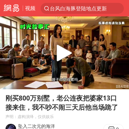
视频
台风白海豚登陆地点更新
以“新”破局 首发经济点亮城市消费活力
台风白海豚进入48小时警戒线
佛得角门将亮相智利俱乐部主场
中方回应是否在太平洋海底开采稀土
宇树科技发行价格150.80元/股
看守所辅警收受10万获刑1年
00:00
28:38
宇树科技王兴兴身家有望超200亿元
Play
Ent
full
五粮液渠道价一箱上涨近百元
刚买800万别墅，老公连夜把婆家13口
接来住，我不吵不闹三天后他当场跪了
CIA被曝已秘密设立古巴工作组
声明：虚构演绎，仅供娱乐
U17国足1分钟轰2球
坠入二次元的海洋