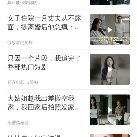
真正能保护你的
女子住院一月丈夫从不露
面，提离婚后他急疯：想
起我了？
侃故事的阿庆
只因一个片段，我追完了
整部热门短剧
起喜电影
2跟贴
大姑姐趁我出差搬空我
家，我回家后拍照发家族
群里，她看到后崩溃了
小蜜情感说