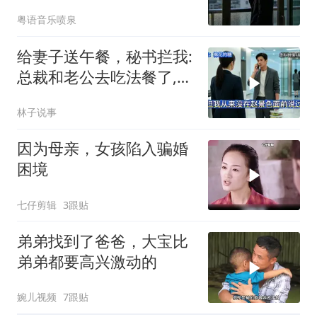
呆
粤语音乐喷泉
给妻子送午餐，秘书拦我:
总裁和老公去吃法餐了,我
拨电话立刻撤资
林子说事
因为母亲，女孩陷入骗婚
困境
七仔剪辑
3跟贴
弟弟找到了爸爸，大宝比
弟弟都要高兴激动的
婉儿视频
7跟贴