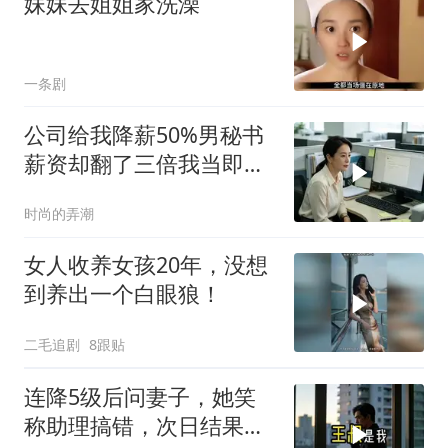
妹妹去姐姐家洗澡
一条剧
公司给我降薪50%男秘书
薪资却翻了三倍我当即提
出离职。总裁妻子失控质
时尚的弄潮
问
女人收养女孩20年，没想
到养出一个白眼狼！
二毛追剧
8跟贴
连降5级后问妻子，她笑
称助理搞错，次日结果惊