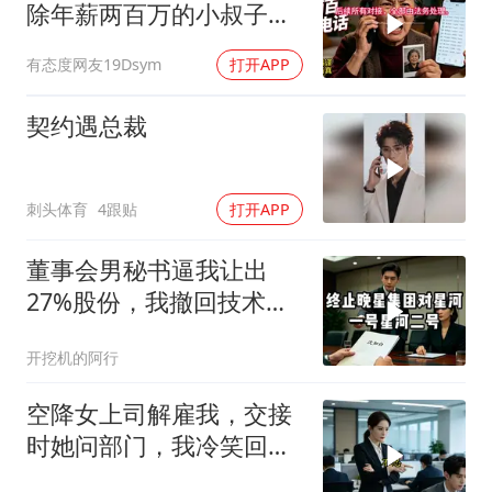
除年薪两百万的小叔子，
前婆婆打两百通电
有态度网友19Dsym
打开APP
契约遇总裁
刺头体育
4跟贴
打开APP
董事会男秘书逼我让出
27%股份，我撤回技术
股，公司瞬亏3000亿，她
开挖机的阿行
崩溃
空降女上司解雇我，交接
时她问部门，我冷笑回
答：明天