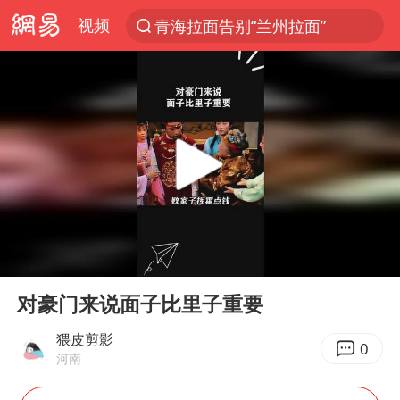
青海拉面告别“兰州拉面”
视频
以“新”破局 首发经济点亮城市消费活力
U17国足三战全胜
青海海西州茫崖市发生3.1级地震
我国编制完成新版全月地质图
台风白海豚登陆地点更新
巡查组提问 工作人员偷用手机查答案
00:00
01:01
看守所辅警收受10万获刑1年
Play
Ent
多地要求领导干部带头休假
full
对豪门来说面子比里子重要
台风白海豚进入48小时警戒线
猥皮剪影
0
河南
宇树科技发行价格150.80元/股
外交部发言人就广岛核爆81周年等答记者问