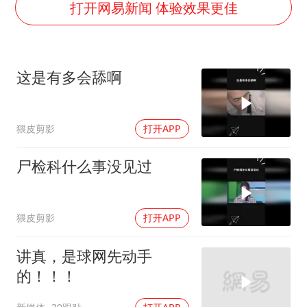
打开网易新闻 体验效果更佳
佛得角门将亮相智利俱乐部主场
首次证实！“胶球”存在
这是有多会舔啊
民警发现救助的拾荒老人是逃犯
中方回应是否在太平洋海底开采稀土
27岁女子成组织卖淫集团主犯被通缉
猥皮剪影
打开APP
法国将禁止“未经同意的电话营销”
尸检科什么事没见过
奋进开新局 实干挑大梁
猥皮剪影
打开APP
讲真，是球网先动手
的！！！