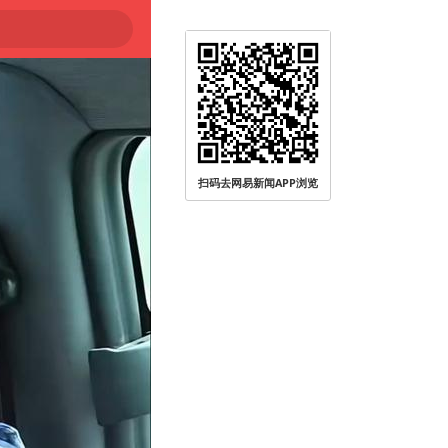
扫码去网易新闻APP浏览