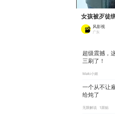
00:00
Play
女孩被歹徒
风影视
广东
超级震撼，
三刷了！
Maki小姬
一个从不让
给炖了
无限解说
1跟贴