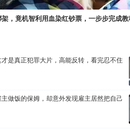
CIA被曝已秘密设立古巴工作组
我国编制完成新版全月地质图
绑架，竟机智利用血染红钞票，一步步完成教
曝韩足协曾为外籍裁判安排性招待
外交部发言人就广岛核爆81周年等答记者问
首次证实！“胶球”存在
感觉全东北都在等7号
这才是真正犯罪大片，高能反转，看完忍不住
奋进开新局 实干挑大梁
雇主做饭的保姆，却意外发现雇主居然把自己