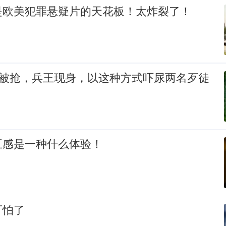
是欧美犯罪悬疑片的天花板！太炸裂了！
枪被抢，兵王现身，以这种方式吓尿两名歹徒
五感是一种什么体验！
可怕了