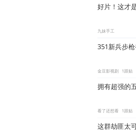
好片！这才
九妹手工
351新兵步
金豆影视剧
1跟贴
拥有超强的
看了还想看
1跟贴
这群劫匪太