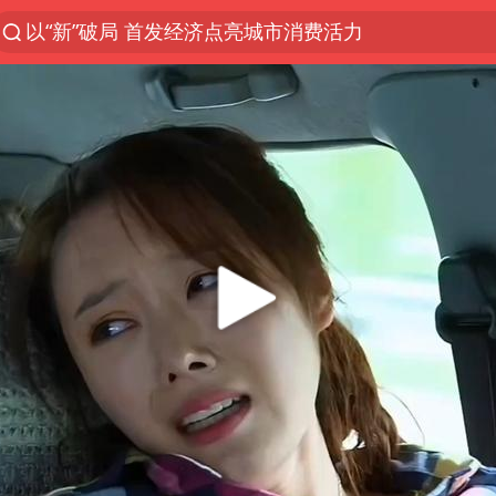
以“新”破局 首发经济点亮城市消费活力
台风白海豚登陆地点更新
台风白海豚进入48小时警戒线
佛得角门将亮相智利俱乐部主场
陈熠被张本美和连扳三局逆转
多地要求领导干部带头休假
中方回应是否在太平洋海底开采稀土
深圳地面沉降致车辆损坏系谣言
今年已有4位周星驰电影配角去世
郑国霖回应去景区上班被保安拦下
宇树科技发行价格150.80元/股