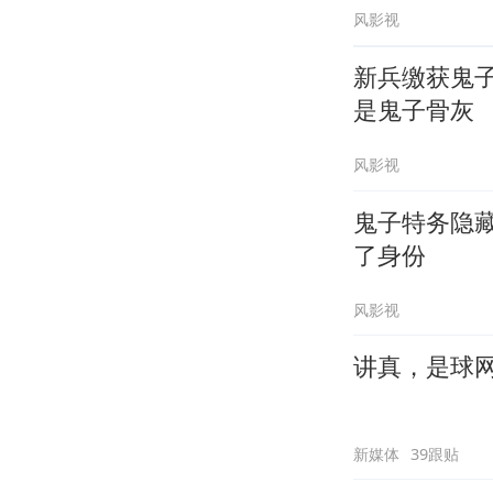
风影视
新兵缴获鬼
是鬼子骨灰
风影视
鬼子特务隐
了身份
风影视
讲真，是球
新媒体
39跟贴