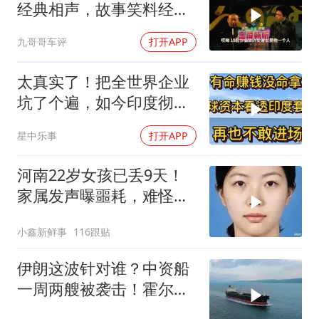
经典相声，故事笑料经典
不断！
九哥哥车评
打开APP
太真实了！把全世界企业
坑了个遍，如今印度彻底
无人问津
星中乐事
打开APP
河南22岁女孩已丢9天！
家属发声曝噩耗，难怪搜
救犬也闻不到气味
小鑫新鲜事
116跟贴
伊朗这波针对谁？中资船
一周两艘被袭击！霍尔木
兹海峡的“安全走廊”神话