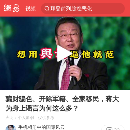
拜登前列腺癌恶化
视频
跨界融合拉长夏日经济消费链条
“白海豚”逼近浙闽沿海
“伊斯兰版北约”出现
外国游客的“中国游三件套”火了
上海大部迎大暴雨
以军士兵把枪口对准中国记者
白海豚在海上打了个结
00:00
07:28
Play
Ent
2026年7月份居民消费价格同比上涨0.5%
full
骗财骗色、开除军籍、全家移民，蒋大
方桃子代言广告视频已下架
为身上谣言为何这么多？
浙江海域将现5到8米巨浪到狂浪
声明：个人原创，仅供参考
河南警方公开征集黑恶犯罪线索
手机相册中的国际风云