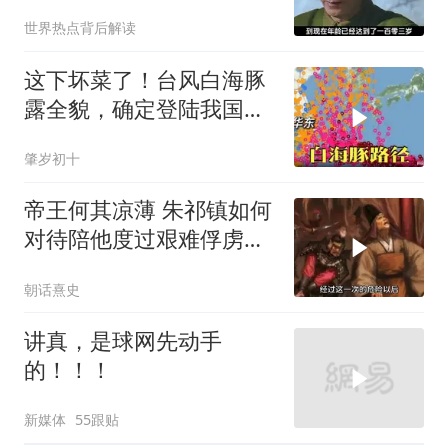
的怎么样？
世界热点背后解读
这下坏菜了！台风白海豚
露全貌，确定登陆我国沿
海
肇岁初十
帝王何其凉薄 朱祁镇如何
对待陪他度过艰难俘虏生
涯的袁彬
朝话熹史
讲真，是球网先动手
的！！！
新媒体
55跟贴