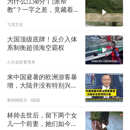
为什么江湖分“门派帮
教”？一字之差，竟藏着不
同的生存密码！
飞龙文化
大国顶级底牌！反介入体
系制衡超强海空霸权
人生就是要简单
来中国避暑的欧洲游客暴
增，大陆并没有特别兴
奋！介文汲
果妈聊娱乐
3跟贴
林帅去世后，留下两个女
儿一个前妻，她们如今过