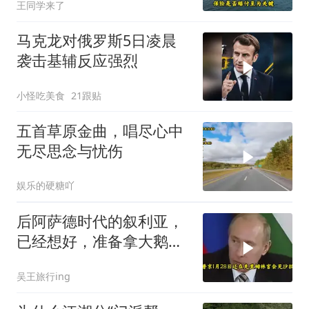
王同学来了
彻底破灭！
马克龙对俄罗斯5日凌晨
袭击基辅反应强烈
小怪吃美食
21跟贴
五首草原金曲，唱尽心中
无尽思念与忧伤
娱乐的硬糖吖
后阿萨德时代的叙利亚，
已经想好，准备拿大鹅石
油叩响西方大门
吴王旅行ing