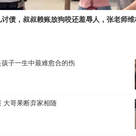
现代版摸金校尉落网查获400多枚古币
消费新图景｜多举措提升消费体验 释放夏日经济活力
儿讨债，叔叔赖账放狗咬还羞辱人，张老师维
泰国一女公务员妆容引争议 本人回应
女子利用漏洞0元薅走3000多件家电
吉林一“温度计大楼”读数爆表
奋进开新局 实干挑大梁
是孩子一生中最难愈合的伤
 大哥果断弃家相随