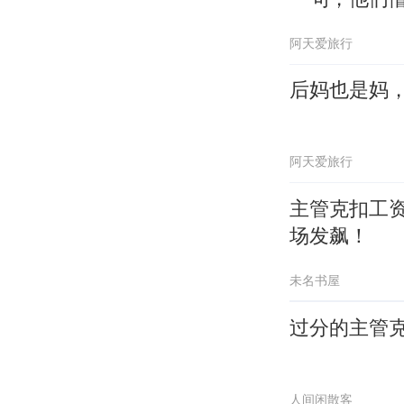
阿天爱旅行
后妈也是妈
阿天爱旅行
主管克扣工
场发飙！
未名书屋
过分的主管
人间闲散客