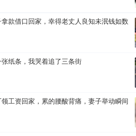
子拿款借口回家，幸得老丈人良知未泯钱如数
一张纸条，我哭着追了三条街
厂领工资回家，累的腰酸背痛，妻子举动瞬间