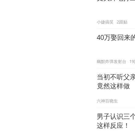
小婕搞笑
2跟贴
40万娶回来
幽默炸弹发射台
1
当初不听父
竟然这样做
六神百晓生
男子认识三
这样反应！