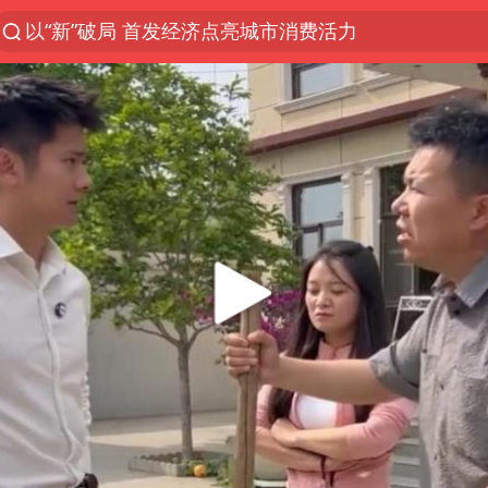
OpenAI为免费用户升级GPT-5.6 Luna
台风白海豚最新路径研判来了
毛宁转发梯田音乐会视频海外网友赞叹
我国编制完成新版全月地质图
“China Cool”成海外热词
美股三大指数集体收跌 西数跌超13%
巡查组提问 工作人员偷用手机查答案
看守所辅警收受10万获刑1年
国家气候中心：8月将有4轮高温过程，部分地区可达4
曝韩足协曾为外籍裁判安排性招待
深圳地面沉降致车辆损坏系谣言