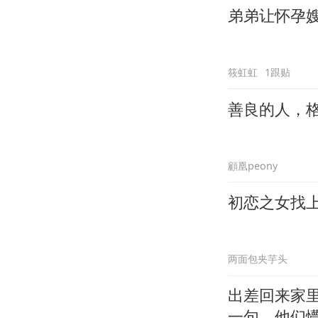
弟弟让怀孕
筱虹虹
1跟贴
善良的人，
顧凰peony
初恋之女找
两面包夹芋头
出差回来家
一句，他们