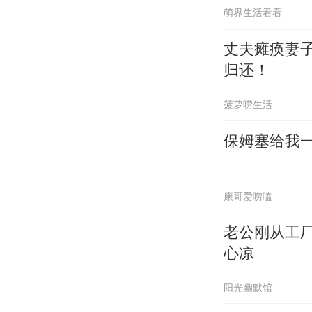
萌界生活看看
丈夫瘫痪妻
归还！
菠萝唠生活
保姆塞给我
康哥爱唠嗑
老公刚从工
心凉
阳光幽默馆