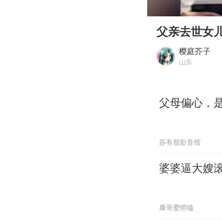
00:00
Play
父亲去世女
樱庭芥子
山东
父母偏心，
苏有朋影音馆
婆婆逼大嫂滚
康哥爱唠嗑