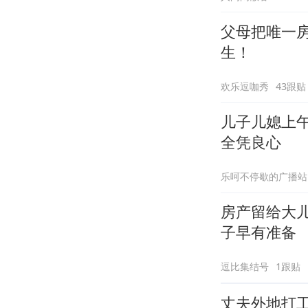
父母把唯一
生！
欢乐逗咖秀
43跟贴
儿子儿媳上
全凭良心
乐呵不停歇的广播站
房产留给大
子早有准备
逗比集结号
1跟贴
丈夫外地打