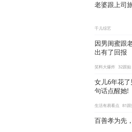
老婆跟上司
千儿综艺
因男闺蜜跟
出有了回报
笑料大爆炸
32跟贴
女儿6年花了
句话点醒她!
生活有易看点
81跟
百善孝为先