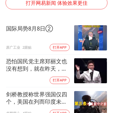
多地银行上调存款利率
打开网易新闻 体验效果更佳
面对面丨蔡磊：与渐冻症抗争 纵使不敌 也不屈服
5万小车卖不动 微型代步车集体遇冷
国际局势8月8日②
NBA传奇教练老尼尔森去世
手机真会“偷听”我们说话吗
原广工业
2跟贴
打开APP
上半年全球新能源乘用车销量1122万台
加沙约14万栋建筑被完全摧毁
恐怕国民党主席郑丽文也
从科技创新看开局起步的时与势
没有想到，就在昨天，对
她来讲，
打开APP
剑桥教授称世界强国仅四
个，美国在列而印度未入
选