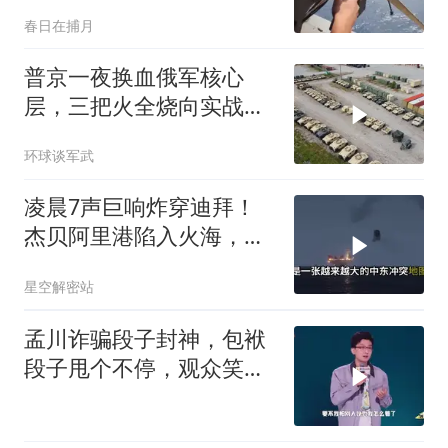
春日在捕月
普京一夜换血俄军核心
层，三把火全烧向实战
派，后勤司令直接从火线
环球谈军武
提拔
凌晨7声巨响炸穿迪拜！
杰贝阿里港陷入火海，美
军弹药库告急让中东盟友
星空解密站
彻底心寒
孟川诈骗段子封神，包袱
段子甩个不停，观众笑到
失态丨脱口秀