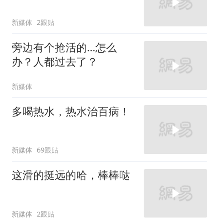
新媒体
2跟贴
旁边有个抢活的…怎么
办？人都过去了？
新媒体
多喝热水，热水治百病！
新媒体
69跟贴
这滑的挺远的哈，棒棒哒
新媒体
2跟贴