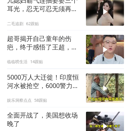
儿媳妇霸气连抽婆婆三个
耳光，忍无可忍无须再
忍，太解气了！
二毛追剧
62跟贴
超哥揭开自己童年的伤
疤，终于感悟了王超，他
决定接妈妈回来养老
临临唠生活
14跟贴
5000万人大迁徙！印度恒
河水被抢空，6000警力全
员戒备！
娱乐洞察点点
58跟贴
全面开战了，美国想收场
晚了