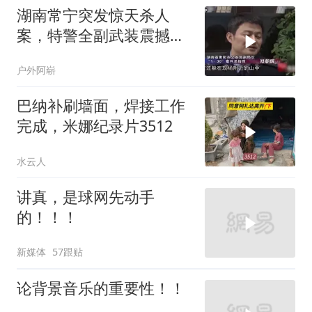
湖南常宁突发惊天杀人
案，特警全副武装震撼全
城
户外阿崭
巴纳补刷墙面，焊接工作
完成，米娜纪录片3512
水云人
讲真，是球网先动手
的！！！
新媒体
57跟贴
论背景音乐的重要性！！