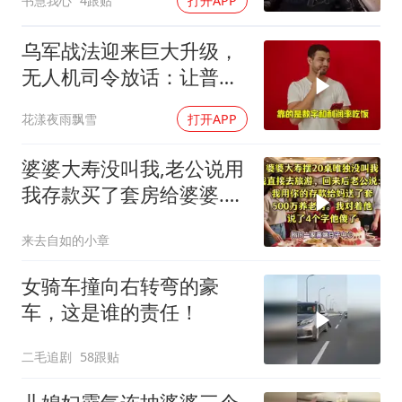
书慧我心
4跟贴
打开APP
乌军战法迎来巨大升级，
无人机司令放话：让普京
看看，谁才是赢家
花漾夜雨飘雪
打开APP
婆婆大寿没叫我,老公说用
我存款买了套房给婆婆.我
说4个字他傻眼
来去自如的小章
女骑车撞向右转弯的豪
车，这是谁的责任！
二毛追剧
58跟贴