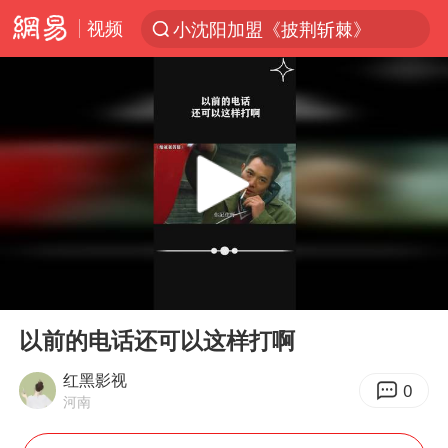
视频
小沈阳加盟《披荆斩棘》
台风“白海豚”登陆 各地各部门全力应对
白海豚雨量超越利奇马、巴威
人形机器人第一股
上海地铁4条线路全线停运
宇树申购 中一签有望赚20万元
4.2平卫生间补漏注胶花1.55万
00:00
00:25
白海豚路径图
Play
Ent
full
武汉3名城管协管员殴打摊主被刑拘
以前的电话还可以这样打啊
律师谈贾冰私人饭局被偷拍
红黑影视
0
河南
男子结婚8年3个女儿都不是亲生